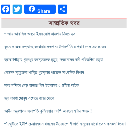
Facebook
Twitter
Share
Share
সাম্প্রতিক খবর
গাজায় আবাসিক ভবনে ইসরায়েলি হামলায় নিহত ২০
কুমেকে এক সপ্তাহে করোনার লক্ষণ ও উপসর্গ নিয়ে প্রাণ গেল ২৮ জনের
ব্রাহ্মণপাড়ায় গৃহবধুর রহস্যজনক মৃত্যু, স্বজনদের দাবী পরিকল্পিত হত্যা
নেলসন ম্যান্ডেলা শান্তি পুরস্কার পাচ্ছেন সাংবাদিক নিশাদ
সদর দক্ষিণে দেড় হাজার পিস ইয়াবাসহ ২ মহিলা আটক
ভুল ধারণা :মানুষ এসেছে বানর থেকে
আইন মন্ত্রণালয় সভাপতি কুমিল্লার এমপি আবদুল মতিন খসরু !
পাঁচথুবীতে ইউপি চেয়ারম্যান রাহুলের উদ্যোগে শীতার্ত মানুষের মাঝে ৫০০ কম্বল বিতরণ