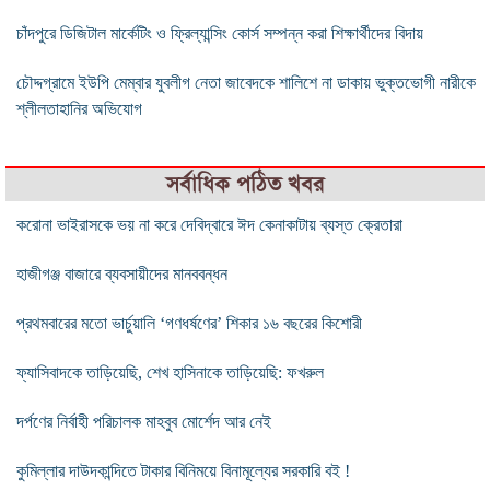
চাঁদপুরে ডিজিটাল মার্কেটিং ও ফ্রিল্যান্সিং কোর্স সম্পন্ন করা শিক্ষার্থীদের বিদায়
চৌদ্দগ্রামে ইউপি মেম্বার যুবলীগ নেতা জাবেদকে শালিশে না ডাকায় ভুক্তভোগী নারীকে
শ্লীলতাহানির অভিযোগ
সর্বাধিক পঠিত খবর
করোনা ভাইরাসকে ভয় না করে দেবিদ্বারে ঈদ কেনাকাটায় ব্যস্ত ক্রেতারা
হাজীগঞ্জ বাজারে ব্যবসায়ীদের মানববন্ধন
প্রথমবারের মতো ভার্চুয়ালি ‘গণধর্ষণের’ শিকার ১৬ বছরের কিশোরী
ফ্যাসিবাদকে তাড়িয়েছি, শেখ হাসিনাকে তাড়িয়েছি: ফখরুল
দর্পণের নির্বাহী পরিচালক মাহবুব মোর্শেদ আর নেই
কুমিল্লার দাউদকান্দিতে টাকার বিনিময়ে বিনামূল্যের সরকারি বই !