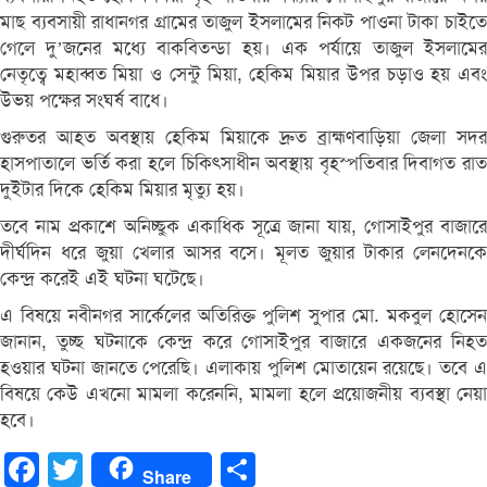
মাছ ব্যবসায়ী রাধানগর গ্রামের তাজুল ইসলামের নিকট পাওনা টাকা চাইতে
গেলে দু’জনের মধ্যে বাকবিতন্ডা হয়। এক পর্যায়ে তাজুল ইসলামের
নেতৃত্বে মহাব্বত মিয়া ও সেন্টু মিয়া, হেকিম মিয়ার উপর চড়াও হয় এবং
উভয় পক্ষের সংঘর্ষ বাধে।
গুরুতর আহত অবস্থায় হেকিম মিয়াকে দ্রুত ব্রাহ্মণবাড়িয়া জেলা সদর
হাসপাতালে ভর্তি করা হলে চিকিৎসাধীন অবস্থায় বৃহস্পতিবার দিবাগত রাত
দুইটার দিকে হেকিম মিয়ার মৃত্যু হয়।
তবে নাম প্রকাশে অনিচ্ছুক একাধিক সূত্রে জানা যায়, গোসাইপুর বাজারে
দীর্ঘদিন ধরে জুয়া খেলার আসর বসে। মূলত জুয়ার টাকার লেনদেনকে
কেন্দ্র করেই এই ঘটনা ঘটেছে।
এ বিষয়ে নবীনগর সার্কেলের অতিরিক্ত পুলিশ সুপার মো. মকবুল হোসেন
জানান, তুচ্ছ ঘটনাকে কেন্দ্র করে গোসাইপুর বাজারে একজনের নিহত
হওয়ার ঘটনা জানতে পেরেছি। এলাকায় পুলিশ মোতায়েন রয়েছে। তবে এ
বিষয়ে কেউ এখনো মামলা করেননি, মামলা হলে প্রয়োজনীয় ব্যবস্থা নেয়া
হবে।
Facebook
Twitter
Share
Share