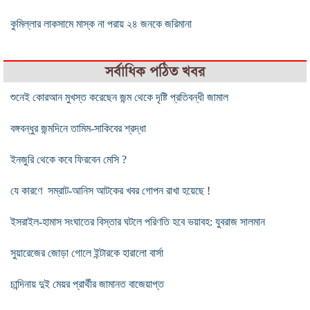
কুমিল্লার লাকসামে মাস্ক না পরায় ২৪ জনকে জরিমানা
সর্বাধিক পঠিত খবর
শুনেই কোরআন মুখস্ত করেছেন জন্ম থেকে দৃষ্টি প্রতিবন্ধী জামাল
বঙ্গবন্ধুর জন্মদিনে তামিম-সাকিবের শ্রদ্ধা
ইনজুরি থেকে কবে ফিরবেন মেসি ?
যে কারণে সম্রাট-আনিস আটকের খবর গোপন রাখা হয়েছে !
ইসরাইল-হামাস সংঘাতের বিস্তার ঘটলে পরিণতি হবে ভয়াবহ: যুবরাজ সালমান
সুয়ারেজের জোড়া গোলে ইন্টারকে হারালো বার্সা
চান্দিনায় দুই মেয়র প্রার্থীর জামানত বাজেয়াপ্ত