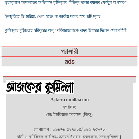
ভ্রাম্যমান আদালতের অভিযানে কুমিল্লায় বিভিন্ন দলের ব্যানার ফেস্টুন অপসারণ
ইনজুরিতে ডি মারিয়া, খেলা হচ্ছে না জাতীয় দলের হয়ে দুটি ম্যাচ
কুমিল্লার বুড়িচংয়ে হরিপুরের অন্ধ পরিবারগুলোকে খাদ্য উপহার দিলেন সেনাবাহিনী
গ্যালারী
ads
Ajker-comilla.com
সম্পাদক:
মোঃ ইমতিয়াজ আহমেদ (জিতু)
যোগাযোগ : ০১৬৭৬-৩২৭৫০৪/ ০৮১-৭৩৯৭০
বার্তা ও বাণিজ্যিক কার্যালয়- হুমায়ন টাওয়ার, চকবাজার, সদর,কুমিল্লা।