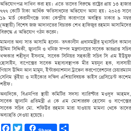
অভিযোগপত্র দাখিল করা হয়। এতে তাদের বিরুদ্ধে রাষ্ট্রের প্রায় ১৩ হাজার
৭৭৭ কোটি টাকা আর্থিক ক্ষতিসাধনের অভিযোগ আনা হয়। ২০২৩ সালে
১৯ মার্চ কেরানীগঞ্জে ঢাকা কেন্দ্রীয় কারাগারে অবস্থিত ঢাকার ৯ নম্বর
(অস্থায়ী) বিশেষ জজ আদালতের বিচারক শেখ হাফিজুর রহমান আসামিদের
বিরুদ্ধে এ অভিযোগ গঠন করেন।
মামলার অন্য সাত আসামি হলেন- তৎকালীন প্রধানমন্ত্রীর মুখ্যসচিব কামাল
উদ্দিন সিদ্দিকী, জ্বালানি ও খনিজ সম্পদ মন্ত্রণালয়ের সাবেক ভারপ্রাপ্ত সচিব
খন্দকার শহীদুল ইসলাম, সাবেক সিনিয়র সহকারী সচিব সি এম ইউছুফ
হোসাইন, বাপেক্সের সাবেক মহাব্যবস্থাপক মীর ময়নুল হক, ব্যবসায়ী
গিয়াস উদ্দিন আল মামুন, ইন্টারন্যাশনাল ট্রাভেল করপোরেশনের চেয়ারম্যান
সেলিম ভূঁইয়া ও নাইকোর দক্ষিণ এশিয়াবিষয়ক ভাইস প্রেসিডেন্ট কাশেম
শরীফ।
অন্যদিকে, বিএনপির স্থায়ী কমিটির সদস্য ব্যারিস্টার মওদুদ আহমদ,
সাবেক জ্বালানি প্রতিমন্ত্রী এ কে এম মোশাররফ হোসেন ও বাপেক্সের
সাবেক সচিব মো. শফিউর রহমান মারা যাওয়ায় মামলা থেকে তাদের
অব্যাহতি দেওয়া হয়েছে।
Facebook
Twitter
Share
Share