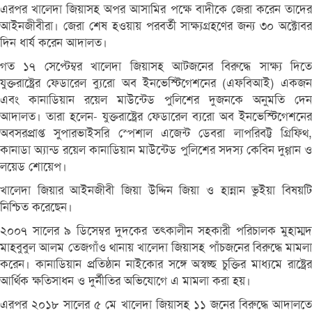
এরপর খালেদা জিয়াসহ অপর আসামির পক্ষে বাদীকে জেরা করেন তাদের
আইনজীবীরা। জেরা শেষ হওয়ায় পরবর্তী সাক্ষ্যগ্রহণের জন্য ৩০ অক্টোবর
দিন ধার্য করেন আদালত।
গত ১৭ সেপ্টেম্বর খালেদা জিয়াসহ আটজনের বিরুদ্ধে সাক্ষ্য দিতে
যুক্তরাষ্ট্রের ফেডারেল ব্যুরো অব ইনভেস্টিগেশনের (এফবিআই) একজন
এবং কানাডিয়ান রয়েল মাউন্টেড পুলিশের দুজনকে অনুমতি দেন
আদালত। তারা হলেন- যুক্তরাষ্ট্রের ফেডারেল ব্যরো অব ইনভেস্টিগেশনের
অবসরপ্রাপ্ত সুপারভাইসরি স্পেশাল এজেন্ট ডেবরা লাপরিবট্ট গ্রিফিথ,
কানাডা অ্যান্ড রয়েল কানাডিয়ান মাউন্টেড পুলিশের সদস্য কেবিন দুগ্গান ও
লয়েড শোয়েপ।
খালেদা জিয়ার আইনজীবী জিয়া উদ্দিন জিয়া ও হান্নান ভুইয়া বিষয়টি
নিশ্চিত করেছেন।
২০০৭ সালের ৯ ডিসেম্বর দুদকের তৎকালীন সহকারী পরিচালক মুহাম্মদ
মাহবুবুল আলম তেজগাঁও থানায় খালেদা জিয়াসহ পাঁচজনের বিরুদ্ধে মামলা
করেন। কানাডিয়ান প্রতিষ্ঠান নাইকোর সঙ্গে অস্বচ্ছ চুক্তির মাধ্যমে রাষ্ট্রের
আর্থিক ক্ষতিসাধন ও দুর্নীতির অভিযোগে এ মামলা করা হয়।
এরপর ২০১৮ সালের ৫ মে খালেদা জিয়াসহ ১১ জনের বিরুদ্ধে আদালতে