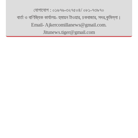
যোগাযোগ : ০১৬৭৬-৩২৭৫০৪/ ০৮১-৭৩৯৭০
বার্তা ও বাণিজ্যিক কার্যালয়- হুমায়ন টাওয়ার, চকবাজার, সদর,কুমিল্লা।
Email- Ajkercomillanews@gmail.com.
Jitunews.tiger@gmail.com