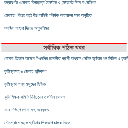
বন্যাদুর্গত এলাকায় বিনামূল্যে টকটাইম ও ইন্টারনেট দিবে বাংলালিংক
মেঘনায়” বীরের কন্ঠে বীর কাহিনী “শীর্ষক আলোচনা সভা অনুষ্ঠিত
মসজিদ পাহারা দিচ্ছে অমুসলিমরা
সর্বাধিক পঠিত খবর
হোমনা-তিতাস আসনে বিএনপির মনোনীত প্রার্থী অধ্যক্ষ সেলিম ভূইঁয়ার গন মিছিল ও র‍্যাল
কুমিল্লাসহ ৬ জেলায় ভূমিকম্প
কুমিল্লায় পণ্য মজুদের হিড়িক
কুবি শিক্ষক সমিতি নির্বাচনের তফসিল ঘোষণা
সদর দক্ষিণে পোনা মাছ অবমুক্ত
চৌদ্দগ্রামে সড়ক দুর্ঘটনায় পিকআপ চালক নিহত