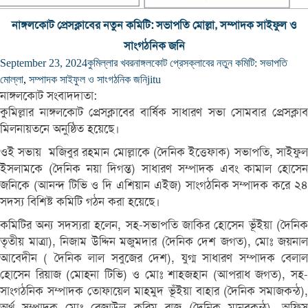
নাঙ্গলকোট প্রেসক্লাবের নতুন কমিটি: সভাপতি মোল্লা, সম্পাদক সাইফুল ও
সাংগঠনিক জনি
September 23, 2024
কুমিল্লার খবর
নাঙ্গলকোট প্রেসক্লাবের নতুন কমিটি: সভাপতি
মোল্লা
,
সম্পাদক সাইফুল ও সাংগঠনিক জনি
jitu
নাঙ্গলকোট সংবাদদাতা:
কুমিল্লার নাঙ্গলকোট প্রেসক্লাবের বার্ষিক সাধারণ সভা সোমবার প্রেসক্লাব
মিলনায়তনে অনুষ্ঠিত হয়েছে।
ওই সভায় মজিবুর রহমান মোল্লাকে (দৈনিক ইত্তেফাক) সভাপতি, সাইফুল
ইসলামকে (দৈনিক নয়া দিগন্ত) সাধারণ সম্পাদক এবং কামাল হোসেন
জনিকে (আনন্দ টিভি ও দি এশিয়ান এইজ) সাংগঠনিক সম্পাদক করে ২৪
সদস্য বিশিষ্ট কমিটি গঠন করা হয়েছে।
কমিটির অন্য সদস্যরা হলেন, সহ-সভাপতি জাকির হোসেন ভূঁইয়া (দৈনিক
তৃতীয় মাত্রা), নিজাম উদ্দিন মজুমদার (দৈনিক দেশ জগত), মোঃ জয়নাল
আবেদীন ( দৈনিক লাল সবুজের দেশ), যুগ্ম সাধারণ সম্পাদক বেলাল
হোসেন রিয়াজ (মোহনা টিভি) ও মোঃ শাহজহান (আপরাধ জগত), সহ-
সাংগঠনিক সম্পাদক তোফায়েল মাহমুদ ভূঁইয়া বাহার (দৈনিক সমাজকন্ঠ),
অর্থ সম্পাদক মোঃ রেজাউল করিম রাজু (দৈনিক মানবকন্ঠ), অফিস