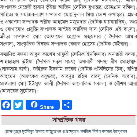
সম্পাদক মেহেদী হাসান ভূঁইয়া আজিম (দৈনিক যুগান্তর, চৌদ্দগ্রাম দক্ষিণ),
সাহিত্য ও সমাজকল্যাণ সম্পাদক মোঃ দুলাল মিয়া (দেশ রুপান্তর), প্রচার
ও প্রকাশনা সম্পাদক শরীফ আহমেদ মজুমদার (দৈনিক যায়যায়দিন), তথ্য
ও যোগাযোগ প্রযুক্তি সম্পাদক মাস্টার অরবিন্দ দাস (দৈনিক এই বাংলা),
ক্রীড়া সম্পাদক মো: তোফায়েল হোসেন মজুমদার ( দৈনিক আমার
সংবাদ), সাংস্কৃতিক বিষয়ক সম্পাদক বেলাল হোসেন (দৈনিক নেইবার)।
সম্মানিত সদস্য আবুল কাশেম গাফুরী (দৈনিক ইনকিলাব) অনারারী সদস্য,
শাহজাহান ভূঁইয়া (দৈনিক নতুন সময়) অনারারী সদস্য দ্বীন মোহাম্মদ
(লাকসাম বার্তা), জহিরুল ইসলাম রুবেল (দৈনিক প্রতিদিনের চিত্র), বশির
আহমেদ (আজকের বসুন্ধরা), আবদুর রহিম বাবলু (দৈনিক সংবাদ),
মাওলানা মোঃ ইউসুফ আলী (দৈনিক আলোকিত সকাল) ও রৌশন আরা
(আজকের সুর্যোদয়)।
Facebook
Twitter
Share
Share
সাম্প্রতিক খবর
চৌদ্দগ্রামে মুহসিনুল উম্মাহ ফাউন্ডেশন’র উদ্যোগে মসজিদ নির্মাণ কাজের উদ্ধোধন