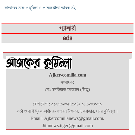
কাতারের সঙ্গে ৫ চুক্তি ও ৫ সমঝোতা স্মারক সই
গ্যালারী
ads
Ajker-comilla.com
সম্পাদক:
মোঃ ইমতিয়াজ আহমেদ (জিতু)
যোগাযোগ : ০১৬৭৬-৩২৭৫০৪/ ০৮১-৭৩৯৭০
বার্তা ও বাণিজ্যিক কার্যালয়- হুমায়ন টাওয়ার, চকবাজার, সদর,কুমিল্লা।
Email- Ajkercomillanews@gmail.com.
Jitunews.tiger@gmail.com