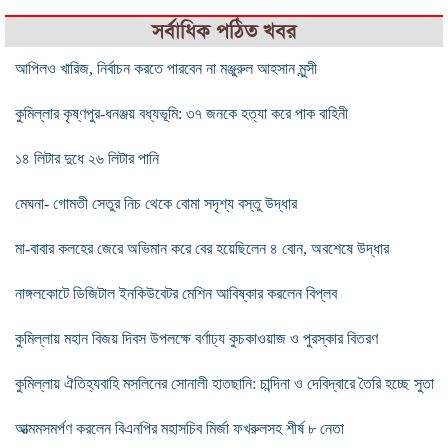
সর্বাধিক পঠিত খবর
আপিলও খারিজ, নির্বাচন করতে পারবেন না মঞ্জুরুল আহসান মুন্সী
কুমিল্লার কৃষ্ণপুর-ধনঞ্জয় বধ্যভূমি: ৩৭ জনকে হত্যা করে পাক বাহিনী
১৪ লিটার দুধে ২৬ লিটার পানি
মেঘনা- গোমতী সেতুর নিচ থেকে বোমা সদৃশ্য বস্তু উদ্ধার
মা-বাবার কলহের জেরে অভিমান করে বের হয়েছিলেন ৪ বোন, অবশেষে উদ্ধার
নাঙ্গলকোটে ডিজিটাল ইনকিউবেটর মেশিন আবিষ্কার করলেন বিপ্লব
কুমিল্লায় মহান বিজয় দিবস উপলক্ষে বর্ণাঢ্য কুচকাওয়াজ ও পুরস্কার বিতরণ
কুমিল্লায় ঐতিহ্যবাহি মসলিনের সোনালী হাতছানি: চান্দিনা ও দেবিদ্বারে তৈরি হচ্ছে সুতা
আত্মমসমর্পণ করলেন বিএনপির মহাসচিব মির্জা ফখরুলসহ শীর্ষ ৮ নেতা