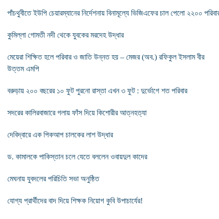
পাঁচথুবীতে ইউপি চেয়ারম্যানের নির্দেশনায় বিনামূল্যে ভিজিএফের চাল পেলো ২২০০ পরিবা
কুমিল্লা গোমতী নদী থেকে যুবকের মরদেহ উদ্ধার
মেয়েরা শিক্ষিত হলে পরিবার ও জাতি উন্নত হয় – মেজর (অব.) রফিকুল ইসলাম বীর
উত্তম এমপি
বরুড়ায় ২০০ বছরের ১০ ফুট পুরনো রাস্তা এখন ৩ ফুট : দুর্ভোগে শত পরিবার
সদরের কালিরবাজারে গলায় ফাঁস দিয়ে কিশোরীর আত্নহত্যা
দেবিদ্বারে এক পিকআপ চালকের লাশ উদ্ধার
ড. কামালকে পাকিস্তান চলে যেতে বললেন ওবায়দুল কাদের
মেঘনায় যুবদলের পরিচিতি সভা অনুষ্ঠিত
যোগ্য প্রার্থীদের বাদ দিয়ে শিক্ষক নিয়োগ কুবি উপাচার্যের!