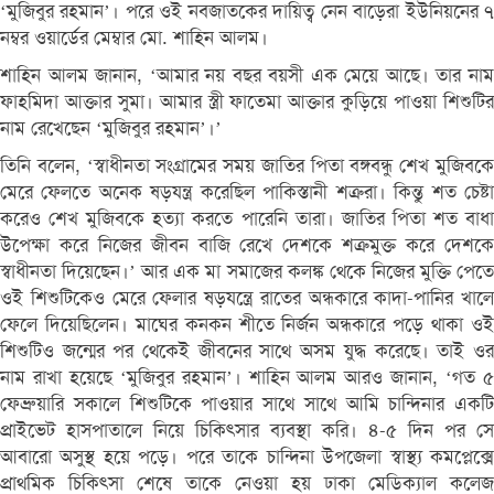
‘মুজিবুর রহমান’। পরে ওই নবজাতকের দায়িত্ব নেন বাড়েরা ইউনিয়নের ৭
নম্বর ওয়ার্ডের মেম্বার মো. শাহিন আলম।
শাহিন আলম জানান, ‘আমার নয় বছর বয়সী এক মেয়ে আছে। তার নাম
ফাহমিদা আক্তার সুমা। আমার স্ত্রী ফাতেমা আক্তার কুড়িয়ে পাওয়া শিশুটির
নাম রেখেছেন ‘মুজিবুর রহমান’।’
তিনি বলেন, ‘স্বাধীনতা সংগ্রামের সময় জাতির পিতা বঙ্গবন্ধু শেখ মুজিবকে
মেরে ফেলতে অনেক ষড়যন্ত্র করেছিল পাকিস্তানী শত্রুরা। কিন্তু শত চেষ্টা
করেও শেখ মুজিবকে হত্যা করতে পারেনি তারা। জাতির পিতা শত বাধা
উপেক্ষা করে নিজের জীবন বাজি রেখে দেশকে শত্রুমুক্ত করে দেশকে
স্বাধীনতা দিয়েছেন।’ আর এক মা সমাজের কলঙ্ক থেকে নিজের মুক্তি পেতে
ওই শিশুটিকেও মেরে ফেলার ষড়যন্ত্রে রাতের অন্ধকারে কাদা-পানির খালে
ফেলে দিয়েছিলেন। মাঘের কনকন শীতে নির্জন অন্ধকারে পড়ে থাকা ওই
শিশুটিও জন্মের পর থেকেই জীবনের সাথে অসম যুদ্ধ করেছে। তাই ওর
নাম রাখা হয়েছে ‘মুজিবুর রহমান’। শাহিন আলম আরও জানান, ‘গত ৫
ফেব্রুয়ারি সকালে শিশুটিকে পাওয়ার সাথে সাথে আমি চান্দিনার একটি
প্রাইভেট হাসপাতালে নিয়ে চিকিৎসার ব্যবস্থা করি। ৪-৫ দিন পর সে
আবারো অসুস্থ হয়ে পড়ে। পরে তাকে চান্দিনা উপজেলা স্বাস্থ্য কমপ্লেক্সে
প্রাথমিক চিকিৎসা শেষে তাকে নেওয়া হয় ঢাকা মেডিক্যাল কলেজ