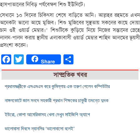
হাসপাতালের নিবিড় পর্যবেক্ষণ শিশু ইউনিটে।
সেখানে ১০ দিনের চিকিৎসা শেষে বাড়িতে আনি। আল্লহর রহমতে এখন
অনেকটা ভালো আছে মুজিব। শিশু মুজিবের সুস্থতায় সকলের কাছে দোয়া
চান ওই ওয়ার্ড মেম্বার।’ শিশুটিকে কুড়িয়ে নিয়ে নিজের সন্তানের স্নেহে
লালন-পালন করায় স্থানীয় এলাকাবাসী ওয়ার্ড মেম্বার শাহিন আলমের ভূয়সী
প্রসংশা করেন।
Facebook
Twitter
Share
Share
সাম্প্রতিক খবর
প্রধানমন্ত্রীকে এসএমএস করে কুমিল্লার এক তরুণ পেলেন কম্পিউটার
নাঙ্গলকোটে জাল সনদে সহকারী প্রধান শিক্ষকের চাকুরী তদন্তে দুদক
ইউরো, কোপা আমেরিকাসহ খেলা দেখুন মাইজিপি অ্যাপে
ভালোবাসা দিবসে ন্যানসির ‘ভালোবাসো বলেই’