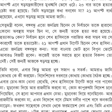
আগস্ট এলে ষড়যন্ত্রকারীদের মুখচ্ছবি ভেসে ওঠে। ২০ বার তাকে হত্যার
চেষ্টা করা হয়েছে। তিনি ষড়যন্ত্রের কথা বলবেন না? ২১ আগস্ট ব্যর্থ
হয়েছেন, এখনো ষড়যন্ত্র আছে আমরা জানি।
সেতুমন্ত্রী বলেন, বঙ্গবন্ধু এতো জনপ্রিয় ছিলেন যে নির্বাচনে তাকে হারানো
কোনো অবস্থায় সম্ভব ছিল না, সে জন্যই তাকে হত্যা করা হয়েছে।
হত্যাকাণ্ড কেন? নির্বাচন হলে শেখ হাসিনাকে পরাজিত করা সম্ভব নয় সে
কারণেই তাকে হত্যাচেষ্টা। ২১ আগস্ট প্রধান টার্গেট ছিলেন শেখ হাসিনা।
এতো জনপ্রিয় বঙ্গবন্ধুর কন্যা। সারা বাংলায় ভোট হলে বিপুল ভোটে
আবারও বিজয়ী হবেন। কাজেই তাকে সরাতে হলে হত্যার বিকল্প তো
নেই। সেই জন্যই আজকে ষড়যন্ত্র হচ্ছে।
তিনি বলেন, এবার কিন্তু আমরা খুব সজাগ ও সতর্ক। আমরাও জানি
কোথায় কে কী করছেন। বিদেশিদের দরবারে কোথায় কোথায় বৈঠক হচ্ছে।
এবার চোখ-কান খোলা রেখেছি, শেখ হাসিনাকে টার্গেট করে পার পাবেন
না। মুচলেকা দিয়ে আর রাজনীতি করবো না, কোন কাপুরুষটা বিদেশ চলে
গিয়েছিল, সে হলো আপনার প্রধান নেতা। মুচলেকা দিয়ে বলেছিলেন- আর
রাজনীতি করবেন না, এখন বিদেশে বসে টেমস নদীর পাশে বসে কলকাঠি
নাড়েন। ফখরুল সাহেবকে সেখান থেকে ফরমায়েশ দেন এবং তিনি এখান
থেকে কথা বলেন। ‘টেক ব্যাক’ বাংলাদেশ, ওখান থেকে স্লোগান দেয়।