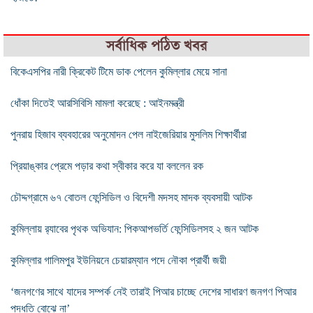
সর্বাধিক পঠিত খবর
বিকেএসপির নারী ক্রিকেট টিমে ডাক পেলেন কুমিল্লার মেয়ে সানা
ধোঁকা দিতেই আরসিবিসি মামলা করেছে : আইনমন্ত্রী
পুনরায় হিজাব ব্যবহারের অনুমোদন পেল নাইজেরিয়ার মুসলিম শিক্ষার্থীরা
প্রিয়াঙ্কার প্রেমে পড়ার কথা স্বীকার করে যা বললেন রক
চৌদ্দগ্রামে ৬৭ বোতল ফেন্সিডিল ও বিদেশী মদসহ মাদক ব্যবসায়ী আটক
কুমিল্লায় র‌্যাবের পৃথক অভিযান: পিকআপভর্তি ফেন্সিডিলসহ ২ জন আটক
কুমিল্লার গালিমপুর ইউনিয়নে চেয়ারম্যান পদে নৌকা প্রার্থী জয়ী
‘জনগণের সাথে যাদের সম্পর্ক নেই তারাই পিআর চাচ্ছে দেশের সাধারণ জনগণ পিআর
পদ্ধতি বোঝে না’