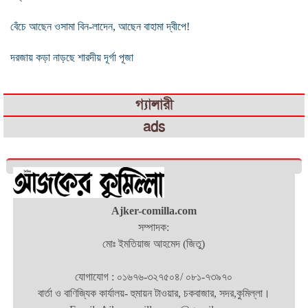
বেঁচে আছেন ওসামা বিন-লাদেন, আছেন বাহামা দ্বীপে!
দরজায় কড়া নাড়ছে শারদীয় দূর্গা পূজা
গ্যালারী
ads
Ajker-comilla.com
সম্পাদক:
মোঃ ইমতিয়াজ আহমেদ (জিতু)
যোগাযোগ : ০১৬৭৬-৩২৭৫০৪/ ০৮১-৭৩৯৭০
বার্তা ও বাণিজ্যিক কার্যালয়- হুমায়ন টাওয়ার, চকবাজার, সদর,কুমিল্লা।