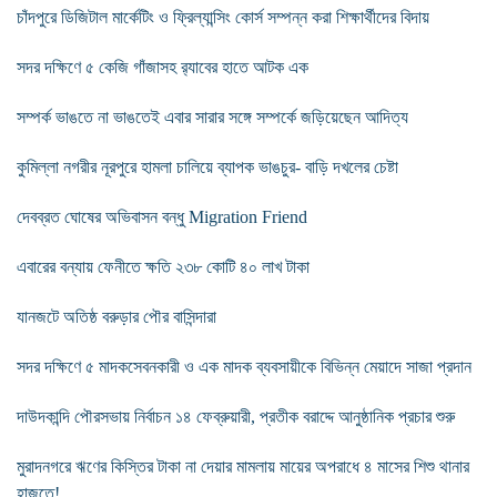
চাঁদপুরে ডিজিটাল মার্কেটিং ও ফ্রিল্যান্সিং কোর্স সম্পন্ন করা শিক্ষার্থীদের বিদায়
সদর দক্ষিণে ৫ কেজি গাঁজাসহ র‌্যাবের হাতে আটক এক
সম্পর্ক ভাঙতে না ভাঙতেই এবার সারার সঙ্গে সম্পর্কে জড়িয়েছেন আদিত্য
কুমিল্লা নগরীর নূরপুরে হামলা চালিয়ে ব্যাপক ভাঙচুর- বাড়ি দখলের চেষ্টা
দেবব্রত ঘোষের অভিবাসন বন্ধু Migration Friend
এবারের বন্যায় ফেনীতে ক্ষতি ২৩৮ কোটি ৪০ লাখ টাকা
যানজটে অতিষ্ঠ বরুড়ার পৌর বাসিন্দারা
সদর দক্ষিণে ৫ মাদকসেবনকারী ও এক মাদক ব্যবসায়ীকে বিভিন্ন মেয়াদে সাজা প্রদান
দাউদকান্দি পৌরসভায় নির্বাচন ১৪ ফেব্রুয়ারী, প্রতীক বরাদ্দে আনুষ্ঠানিক প্রচার শুরু
মুরাদনগরে ঋণের কিস্তির টাকা না দেয়ার মামলায় মায়ের অপরাধে ৪ মাসের শিশু থানার
হাজতে!