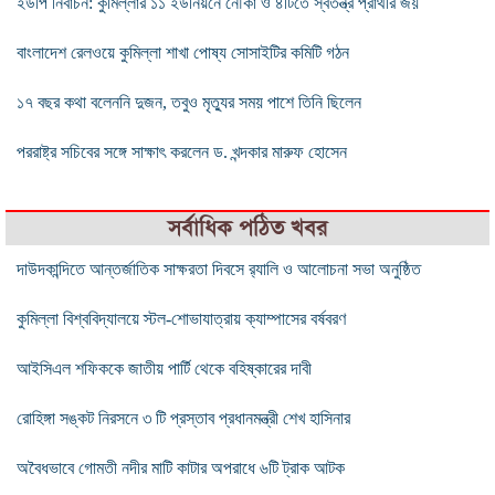
ইউপি নির্বাচন: কুমিল্লার ১১ ইউনিয়নে নৌকা ও ৪টিতে স্বতন্ত্র প্রার্থীর জয়
বাংলাদেশ রেলওয়ে কুমিল্লা শাখা পোষ্য সোসাইটির কমিটি গঠন
১৭ বছর কথা বলেননি দুজন, তবুও মৃত্যুর সময় পাশে তিনি ছিলেন
পররাষ্ট্র সচিবের সঙ্গে সাক্ষাৎ করলেন ড. খন্দকার মারুফ হোসেন
সর্বাধিক পঠিত খবর
দাউদকান্দিতে আন্তর্জাতিক সাক্ষরতা দিবসে র‌্যালি ও আলোচনা সভা অনুষ্ঠিত
কুমিল্লা বিশ্ববিদ্যালয়ে স্টল-শোভাযাত্রায় ক্যাম্পাসের বর্ষবরণ
আইসিএল শফিককে জাতীয় পার্টি থেকে বহিষ্কারের দাবী
রোহিঙ্গা সঙ্কট নিরসনে ৩ টি প্রস্তাব প্রধানমন্ত্রী শেখ হাসিনার
অবৈধভাবে গোমতী নদীর মাটি কাটার অপরাধে ৬টি ট্রাক আটক