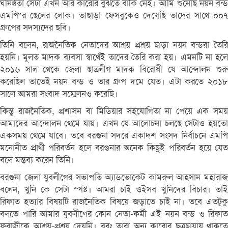
ঘনিষ্ঠতা সেটা এখন আর কারোর বুঝতে বাকি নেই। আমি শুনেছি নয়ন বন্ড
এমপি’র ছেলের লোক। তাছাড়া ফেসবুকেও দেখেছি তাদের সাথে ০০৭
গ্রুপের সদস্যদের ছবি।
তিনি বলেন, রাজনৈতিক নেতাদের আশ্রয় প্রশ্রয় ছাড়া নয়ন বন্ডরা তৈরি
হয়নি। মূলত মাদক ব্যবসা স্বার্থেই তাদের তৈরি করা হয়। এমনটি না হলে
২০১৬ সাল থেকে জেলা ছাত্রলীগ মাদক বিরোধী যে আন্দোলন শুরু
করেছিল তাতেই নয়ন বন্ড ও তার গ্রুপ দমে যেত। এটা করতে ২০১৮
সালে আমরা সংবাদ সম্মেলনও করেছি।
কিন্তু রাজনৈতিক, প্রশাসন বা মিডিয়ার সহযোগিতা না পেয়ে এক সময়
আমাদের আন্দোলন থেমে যায়। এখন যে আলোচনা চলছে সেটাও হয়তো
একসময় থেমে যাবে। তবে বরগুনা সদরে একাদশ সংসদ নির্বাচনে এমপি
মনোনীত প্রার্থী পরিবর্তন হলে বরগুনার অনেক কিছুই পরিবর্তন হয়ে যেত
বলে মন্তব্য করেন তিনি।
বরগুনা জেলা যুবলীগের সভাপতি অ্যাডভোকেট কামরুল আহসান মহারাজ
বলেন, খুনি কে সেটা স্পষ্ট। আমরা চাই ওইসব খুনিদের বিচার। তাই
রিফাত হত্যার বিষয়টি রাজনৈতিক বিষয়ে জড়াতে চাই না। তবে এতটুকু
বলতে পারি আমার যুবলীগের কোন নেতা-কর্মী এই নয়ন বন্ড ও রিফাত
ফরাজীকে আশ্রয়-প্রশ্রয় দেয়নি। বরং তারা অন্য কারোর ছত্রছায়ায় থাকতে