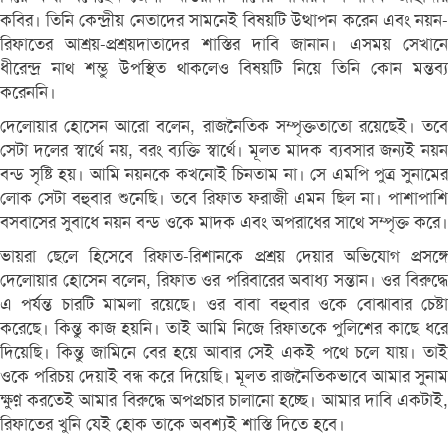
কবির। তিনি কেন্দ্রীয় নেতাদের সামনেই বিষয়টি উত্থাপন করেন এবং নয়ন-
রিফাতের আশ্রয়-প্রশ্রয়দাতাদের শাস্তির দাবি জানান। এসময় সেখানে
ধীরেন্দ্র নাথ শম্ভু উপস্থিত থাকলেও বিষয়টি নিয়ে তিনি কোন মন্তব্য
করেননি।
দেলোয়ার হোসেন আরো বলেন, রাজনৈতিক সম্পৃক্ততাতো রয়েছেই। তবে
সেটা দলের স্বার্থে নয়, বরং ব্যক্তি স্বার্থে। মূলত মাদক ব্যবসার জন্যই নয়ন
বন্ড সৃষ্টি হয়। আমি নয়নকে কখনোই চিনতাম না। সে এমপি পুত্র সুনামের
লোক সেটা বহুবার শুনেছি। তবে রিফাত ফরাজী এমন ছিল না। পাশাপাশি
বসবাসের সুবাধে নয়ন বন্ড ওকে মাদক এবং অপরাধের সাথে সম্পৃক্ত করে।
ভায়রা ছেলে হিসেবে রিফাত-রিশানকে প্রশ্রয় দেয়ার অভিযোগ প্রসঙ্গে
দেলোয়ার হোসেন বলেন, রিফাত ওর পরিবারের অবাধ্য সন্তান। ওর বিরুদ্ধে
এ পর্যন্ত চারটি মামলা রয়েছে। ওর বাবা বহুবার ওকে বোঝাবার চেষ্টা
করেছে। কিন্তু কাজ হয়নি। তাই আমি নিজে রিফাতকে পুলিশের কাছে ধরে
দিয়েছি। কিন্তু জামিনে বের হয়ে আবার সেই একই পথে চলে যায়। তাই
ওকে পরিচয় দেয়াই বন্ধ করে দিয়েছি। মূলত রাজনৈতিকভাবে আমার সুনাম
ক্ষুণ্ন করতেই আমার বিরুদ্ধে অপপ্রচার চালানো হচ্ছে। আমার দাবি একটাই,
রিফাতের খুনি যেই হোক তাকে অবশ্যই শাস্তি দিতে হবে।