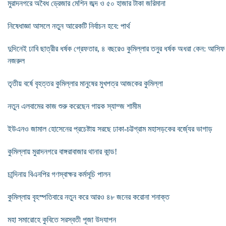
মুরাদনগরে অবৈধ ড্রেজার মেশিন জব্দ ও ৫০ হাজার টাকা জরিমানা
নিষেধাজ্ঞা আসলে নতুন আরেকটি নির্বাচন হবে: পার্থ
দুদিনেই ঢাবি ছাত্রীর ধর্ষক গ্রেফতার, ৪ বছরেও কুমিল্লার তনুর ধর্ষক অধরা কেন: আসিফ
নজরুল
তৃতীয় বর্ষে বৃহত্তর কুমিল্লার মানুষের মুখপত্র আজকের কুমিল্লা
নতুন এলবামের কাজ শুরু করেছেন গায়ক স্যাম্জ শামীম
ইউএনও জামাল হোসেনের প্রচেষ্টায় সরছে ঢাকা-চট্টগ্রাম মহাসড়কের বর্জ্যের ভাগাড়
কুমিল্লায় মুরাদনগরে বাঙ্গরাবাজার থানার কান্ড!
চান্দিনায় বিএনপির গণস্বাক্ষর কর্মসূচি পালন
কুমিল্লায় বৃহস্পতিবারে নতুন করে আরও ৪৮ জনের করোনা শনাক্ত
মহা সমারোহে কুবিতে সরস্বতী পূজা উদযাপন