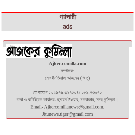
গ্যালারী
ads
Ajker-comilla.com
সম্পাদক:
মোঃ ইমতিয়াজ আহমেদ (জিতু)
যোগাযোগ : ০১৬৭৬-৩২৭৫০৪/ ০৮১-৭৩৯৭০
বার্তা ও বাণিজ্যিক কার্যালয়- হুমায়ন টাওয়ার, চকবাজার, সদর,কুমিল্লা।
Email- Ajkercomillanews@gmail.com.
Jitunews.tiger@gmail.com