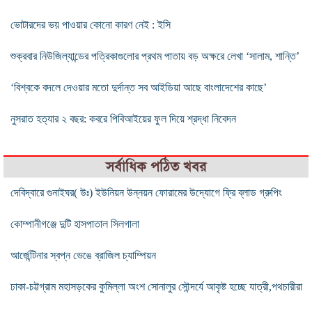
ভোটারদের ভয় পাওয়ার কোনো কারণ নেই : ইসি
শুক্রবার নিউজিল্যান্ডের পত্রিকাগুলোর প্রথম পাতায় বড় অক্ষরে লেখা ‘সালাম, শান্তি’
‘বিশ্বকে বদলে দেওয়ার মতো দুর্দান্ত সব আইডিয়া আছে বাংলাদেশের কাছে’
নুসরাত হত্যার ২ বছর: কবরে পিবিআইয়ের ফুল দিয়ে শ্রদ্ধা নিবেদন
সর্বাধিক পঠিত খবর
দেবিদ্বারে গুনাইঘর( উঃ) ইউনিয়ন উন্নয়ন ফোরামের উদ্যোগে ফ্রি ব্লাড গ্রুপিং
কোম্পানীগঞ্জে দুটি হাসপাতাল সিলগালা
আর্জেন্টিনার স্বপ্ন ভেঙে ব্রাজিল চ্যাম্পিয়ন
ঢাকা-চট্টগ্রাম মহাসড়কের কুমিল্লা অংশ সোনালুর সৌন্দর্যে আকৃষ্ট হচ্ছে যাত্রী,পথচারীরা