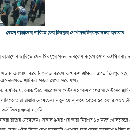
বেতন বাড়ানোর দাবিতে ফের মিরপুরে পোশাকশ্রমিকদের সড়ক অবরোধ
মজুরি বাড়ানোর দাবিতে ফের মিরপুরে সড়ক অবরোধ করেন পোশাকশ্রমিকরা।
ধান সড়ক অবরোধ করে বিক্ষোভ করেন কয়েকশ শ্রমিক। এতে মিরপুর ১৩, 
 আন্দোলনরত শ্রমিকরা সড়ক থেকে সরে যান।
, এমবিএম, লোডস্টার, সারোজ গার্মেন্টসসহ আশপাশের গার্মেন্টসের শ্রম
 দাবিতে তারা রাস্তায় নেমেছেন। নতুন যে ন্যূনতম বেতন ১২ হজার ৫০০ টাক
অপ্রীতিকর ঘটনা ঘটেনি।
রমিকরা রাস্তায় নেমেছেন। সকাল ৯টার পর তারা মিরপুর ১০ নম্বর গোলচত্বরে
ন, সকাল সোয়া ৮টার দিকে বেশ কয়েকটি পোশাক কারখানের কয়েকশ শ্রমিক র