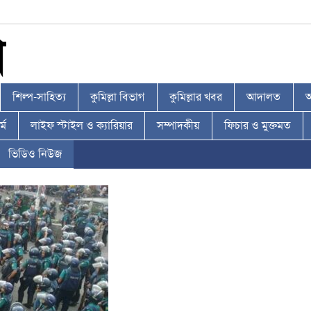
শিল্প-সাহিত্য
কুমিল্লা বিভাগ
কুমিল্লার খবর
আদালত
আ
্ম
লাইফ স্টাইল ও ক্যারিয়ার
সম্পাদকীয়
ফিচার ও মুক্তমত
ভিডিও নিউজ