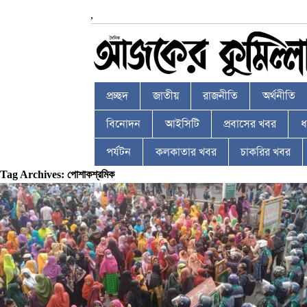
,
প্রচ্ছদ
জাতীয়
রাজনীতি
অর্থনীতি
বিনোদন
আইসিটি
প্রবাসের খবর
ধর
পর্যটন
কলকাতার খবর
চাকরির খবর
Tag Archives: পোশাকশ্রমিক