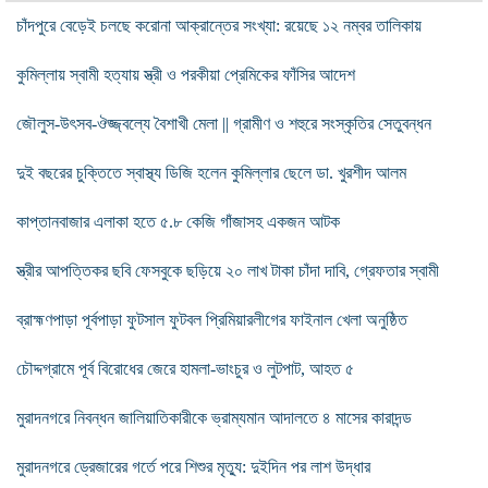
চাঁদপুরে বেড়েই চলছে করোনা আক্রান্তের সংখ্যা: রয়েছে ১২ নম্বর তালিকায়
কুমিল্লায় স্বামী হত্যায় স্ত্রী ও পরকীয়া প্রেমিকের ফাঁসির আদেশ
জৌলুস-উৎসব-ঔজ্জ্বল্যে বৈশাখী মেলা || গ্রামীণ ও শহুরে সংস্কৃতির সেতুবন্ধন
দুই বছরের চুক্তিতে স্বাস্থ্য ডিজি হলেন কুমিল্লার ছেলে ডা. খুরশীদ আলম
কাপ্তানবাজার এলাকা হতে ৫.৮ কেজি গাঁজাসহ একজন আটক
স্ত্রীর আপত্তিকর ছবি ফেসবুকে ছড়িয়ে ২০ লাখ টাকা চাঁদা দাবি, গ্রেফতার স্বামী
ব্রাহ্মণপাড়া পূর্বপাড়া ফুটসাল ফুটবল প্রিমিয়ারলীগের ফাইনাল খেলা অনুষ্ঠিত
চৌদ্দগ্রামে পূর্ব বিরোধের জেরে হামলা-ভাংচুর ও লুটপাট, আহত ৫
মুরাদনগরে নিবন্ধন জালিয়াতিকারীকে ভ্রাম্যমান আদালতে ৪ মাসের কারাদন্ড
মুরাদনগরে ড্রেজারের গর্তে পরে শিশুর মৃত্যু: দুইদিন পর লাশ উদ্ধার