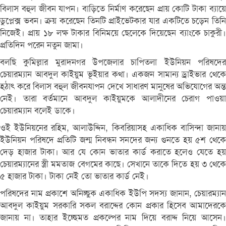
বিলাস বহুল জীবন যাপন। বাড়িতে নির্মাণ করেছেন প্রায় কোটি টাকা ব্যায়ে
ডুপ্লেক্স ভবন। ক্রয় করেছেন তিনটি প্রাইভেটকার যার একটিতে চড়েন তিনি
নিজেই। প্রায় ১৮ লক্ষ টাকার বিনিময়ে ছেলেকে দিয়েছেন ব্যাংকে চাকুরী।
প্রতিদিন পরেন নতুন জামা।
বলছি কুমিল্লার মুরাদনগর উপজেলার চাপিতলা ইউনিয়ন পরিষদের
চেয়ারম্যান আবদুল কাইয়ুম ভূইয়ার কথা। একজন সামান্য ড্রাইভার থেকে
হঠাৎ করে বিলাস বহুল জীবনযাপন দেখে সাধারণ মানুষের অভিযোগের অন্ত
নেই। তারা বর্তমানে আবদুল কাইয়ুমকে আলাদীনের চেরাগ পাওয়া
চেয়ারম্যান বলেই ডাকে।
ওই ইউনিয়নের রহিম, আলাউদ্দিন, কিবরিয়াসহ একাধিক বাসিন্দা জানায়
ইউনিয়ন পরিষদে প্রতিটি জন্ম নিবন্ধন সনদের জন্য গুনতে হয় ৫শ থেকে
দেড় হাজার টাকা। আর যে কোন ভাতার কার্ড করাতে হলেও যেতে হয়
চেয়ারম্যানের স্ত্রী মমতাজ বেগমের কাছে। সেখানে তাকে দিতে হয় ৩ থেকে
৫ হাজার টাকা। টাকা নেই তো ভাতার কার্ড নেই।
পরিষদের নাম প্রকাশে অনিচ্ছুক একাধিক ইউপি সদস্য জানান, চেয়ারম্যান
আবদুল কাইয়ুম সরকারি সকল বরাদ্দের কোন প্রকার হিসেব আমাদেরকে
জানায় না। তাহার ইচ্ছেমত প্রকল্পের নাম দিয়ে বরাদ্দ নিয়ে আসেন।