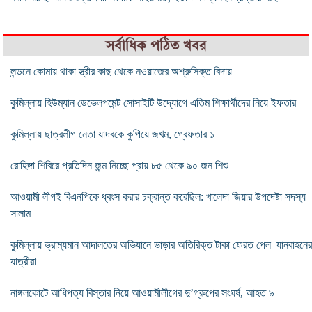
সর্বাধিক পঠিত খবর
লন্ডনে কোমায় থাকা স্ত্রীর কাছ থেকে নওয়াজের অশ্রুসিক্ত বিদায়
কুমিল্লায় হিউম্যান ডেভেলপমেন্ট সোসাইটি উদ্যোগে এতিম শিক্ষার্থীদের নিয়ে ইফতার
কুমিল্লায় ছাত্রলীগ নেতা যাদবকে কুপিয়ে জখম, গ্রেফতার ১
রোহিঙ্গা শিবিরে প্রতিদিন জন্ম নিচ্ছে প্রায় ৮৫ থেকে ৯০ জন শিশু
আওয়ামী লীগই বিএনপিকে ধ্বংস করার চক্রান্ত করেছিল: খালেদা জিয়ার উপদেষ্টা সদস্য
সালাম
কুমিল্লায় ভ্রাম্যমান আদালতের অভিযানে ভাড়ার অতিরিক্ত টাকা ফেরত পেল যানবাহনের
যাত্রীরা
নাঙ্গলকোটে আধিপত্য বিস্তার নিয়ে আওয়ামীলীগের দু’গ্রুপের সংঘর্ষ, আহত ৯