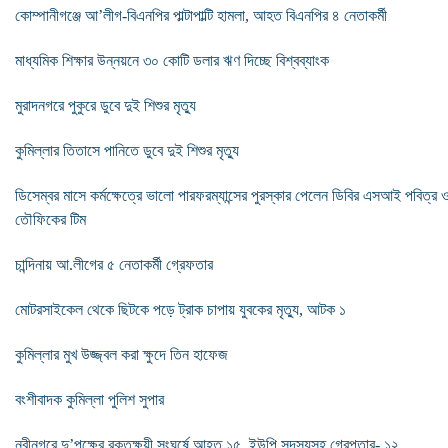
কোম্পানীগঞ্জে আ’লীগ-বিএনপির পাল্টাপাল্টি হামলা, আহত বিএনপির ৪ নেতাকর্মী
মাধ্যমিক শিক্ষার উন্নয়নে ৩০ কোটি ডলার ঋণ দিচ্ছে বিশ্বব্যাংক
মুরাদনগরে পুকুরে ডুবে দুই শিশুর মৃত্যু
কুমিল্লার তিতাসে পানিতে ডুবে দুই শিশুর মৃত্যু
ডিসেম্বর মাসে কর্মক্ষেত্রে ভালো পারফরম্যান্সের পুরস্কার পেলেন ডিবির এসআই পবিত্র 
তৌফিকের টিম
চান্দিনায় আ.লীগের ৫ নেতাকর্মী গ্রেফতার
মোটরসাইকেল থেকে ছিটকে পড়ে ট্রাক চাপায় যুবকের মৃত্যু, আটক ১
কুমিল্লার মুখ উজ্জ্বল করা ক্ষুদে তিন হাফেজ
বংশীবাদক কুমিল্লা পুলিশ সুপার
নবীনগরে দু’পক্ষের রক্তক্ষয়ী সংঘর্ষে আহত ১৫, ইউপি সদস্যসহ গ্রেপ্তার- ১২