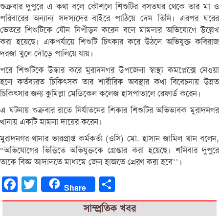
শুক্রবার দুপুরে এ কথা বলে কৌশলে শিশুটির বসতঘর থেকে তার মা ও
পরিবারের অন্যান্য সদস্যদের বাইরে পাঠিয়ে দেন তিনি। এরপর ঘরের
ভেতরে শিশুটিকে যৌন নিপীড়ন করেন বলে মামলার অভিযোগে উল্লেখ
করা হয়েছে। একপর্যায়ে শিশুটি চিৎকার করে উঠলে অভিযুক্ত কবিরাজ
দরজা খুলে দৌড়ে পালিয়ে যায়।
পরে শিশুটিকে উদ্ধার করে মুরাদনগর উপজেলা স্বাস্থ্য কমপ্লেক্সে নেওয়া
হলে কর্তব্যরত চিকিৎসক তার শারীরিক অবস্থার কথা বিবেচনায় উন্নত
চিকিৎসার জন্য কুমিল্লা মেডিকেল কলেজ হাসপাতালে রেফার্ড করেন।
এ ঘটনায় শুক্রবার রাতে নির্যাতনের শিকার শিশুটির অভিভাবক মুরাদনগর
থানায় একটি মামলা দায়ের করেন।
মুরাদনগর থানার ভারপ্রাপ্ত কর্মকর্তা (ওসি) মো. হাসান জামিল খান বলেন,
“অভিযোগের ভিত্তিতে অভিযুক্তকে গ্রেপ্তার করা হয়েছে। শনিবার দুপুরে
তাকে বিজ্ঞ আদালতে মাধ্যমে জেল হাজতে প্রেরণ করা হবে’’।
Facebook
Twitter
Share
Share
সাম্প্রতিক খবর