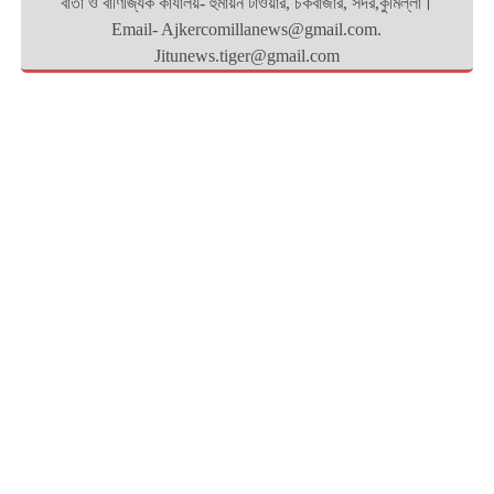
বার্তা ও বাণিজ্যিক কার্যালয়- হুমায়ন টাওয়ার, চকবাজার, সদর,কুমিল্লা।
Email- Ajkercomillanews@gmail.com.
Jitunews.tiger@gmail.com