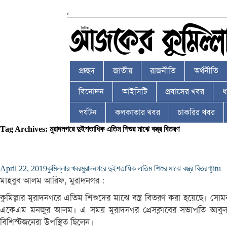
,
প্রচ্ছদ
জাতীয়
রাজনীতি
অর্থনীতি
বিনোদন
আইসিটি
প্রবাসের খবর
ধর
পর্যটন
কলকাতার খবর
চাকরির খবর
Tag Archives: মুরাদনগরে দুইশতাধিক এতিম শিশুর মাঝে বস্ত্র বিতরণ
April 22, 2019
কুমিল্লার খবর
মুরাদনগরে দুইশতাধিক এতিম শিশুর মাঝে বস্ত্র বিতরণ
jitu
মাহবুব আলম আরিফ, মুরাদনগর :
কুমিল্লার মুরাদনগরে এতিম শিশুদের মাঝে বস্ত্র বিতরণ করা হয়েছে। সোমব
একেএম মনজুর আলম। এ সময় মুরাদনগর প্রেসক্লাবের সভাপতি আবু
বিশিস্টজনেরা উপস্থিত ছিলেন।