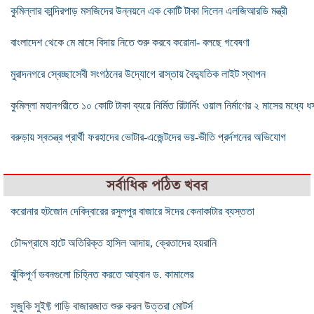
কুমিল্লার কান্দিরপাড় মসজিদের উন্নয়নে এক কোটি টাকা দিলেন এলজিআরডি মন্ত্রী
বাংলাদেশ থেকে মে মাসে বিদায় নিতে শুরু করবে করোনা- বলছে গবেষণা
মুরাদনগরে স্বেচ্ছাসেবী সংগঠনের উদ্যোগে রাস্তায় বৈদ্যুতিক লাইট স্থাপন
কুমিল্লা মহানগরীতে ১০ কোটি টাকা ব্যয়ে নির্মিত রিটার্নিং ওয়াল নির্মাণের ২ মাসের মধ্যে ধ
বরুড়ায় স্বতন্ত্র প্রার্থী ফরহাদের ভোটার-এজেন্টদের ভয়-ভীতি প্রর্দশনের অভিযোগ
সর্বাধিক পঠিত খবর
করোনার হটজোন দেবিদ্বারের রসুলপুর বাজারে ঈদের কেনাকাটার ব্যস্ততা
চৌদ্দগ্রামে হাটে অতিরিক্ত হাসিল আদায়, ক্রেতাদের হয়রানি
ঝুঁকিপূর্ণ ভবনগুলো চিহ্নিত করতে আহ্বান ড. কামালের
সুজুকি সুইফ্ট গাড়ি বাজারজাত শুরু করল উত্তরা মোটর্স