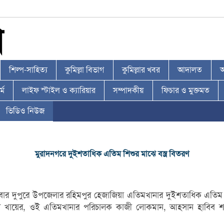
শিল্প-সাহিত্য
কুমিল্লা বিভাগ
কুমিল্লার খবর
আদালত
আ
্ম
লাইফ স্টাইল ও ক্যারিয়ার
সম্পাদকীয়
ফিচার ও মুক্তমত
ভিডিও নিউজ
মুরাদনগরে দুইশতাধিক এতিম শিশুর মাঝে বস্ত্র বিতরণ
ার দুপুরে উপজেলার রহিমপুর হেজাজিয়া এতিমখানার দুইশতাধিক এতিম অসহায় 
ল খায়ের, ওই এতিমখানার পরিচালক কাজী লোকমান, আহসান হাবিব 