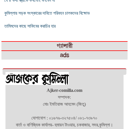
যে ৪ কথা স্ত্রীকে কখনোই বলবেন না
কুমিল্লায় সড়ক সংস্কারের দাবিতে পরিবহন চালকদের বিক্ষোভ
তামিমদের কাছে সাকিবের করাচির হার
গ্যালারী
ads
Ajker-comilla.com
সম্পাদক:
মোঃ ইমতিয়াজ আহমেদ (জিতু)
যোগাযোগ : ০১৬৭৬-৩২৭৫০৪/ ০৮১-৭৩৯৭০
বার্তা ও বাণিজ্যিক কার্যালয়- হুমায়ন টাওয়ার, চকবাজার, সদর,কুমিল্লা।