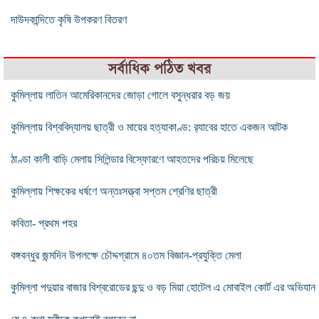
দাউদকান্দিতে কৃষি উপকরণ বিতরণ
সর্বাধিক পঠিত খবর
কুমিল্লায় লাতিন আমেরিকানদের জোড়া গোলে বসুন্ধরার বড় জয়
কুমিল্লায় বিশ্ববিদ্যালয় ছাত্রী ও মায়ের হত্যাকাণ্ড: র‌্যাবের হাতে একজন আটক
ঠাণ্ডা কালী বাড়ি মেলায় সিলিন্ডার বিস্ফোরণে আহতদের পরিচয় মিলেছে
কুমিল্লায় শিক্ষকের ধর্ষণে অন্তঃসত্ত্বা সপ্তম শ্রেণির ছাত্রী
কবিতা- প্রথম পহর
বঙ্গবন্ধুর জন্মদিন উপলক্ষে চৌদ্দগ্রামে ৪০তম বিজ্ঞান-প্রযুক্তি মেলা
কুমিল্লা পদুয়ার বাজার বিশ্বরোডের ছন্দু ও বড় মিয়া হোটেল এ মোবাইল কোর্ট এর অভিযান