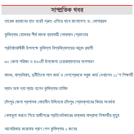
সাম্প্রতিক খবর
তারেক রহমানের হাত ধরেই দ্রুত এগিয়ে যাবে বাংলাদেশ: ড. মোশাররফ
কুমিল্লার হোমনার শীর্ষ মাদক ব্যবসায়ী লোকমান গ্রেফতার
প্রতিষ্ঠাবার্ষিকী উপলক্ষে কুমিল্লা বিশ্ববিদ্যালয়ের আনন্দ র‍্যালী
৬০ জেলা পরিষদ ও ৪৯৩টি উপজেলা চেয়ারম্যানদের অপসারণ
মাদক, বাল্যবিবাহ, দুর্নীতিকে লাল কার্ড ও দেশপ্রেমকে সবুজ কার্ড দেখালেন ১১’শ শিক্ষার্থী
ম্যান অফ দ্যা ম্যাচ হলেন কুমিল্লার তামিম
চাঁদপুর জেলা প্রশাসক মোহসীন উদ্দিনকে চাঁদপুর প্রেসক্লাবের বিদায় সংবর্ধনা
খেলাধুলা করতে গিয়ে হাজীগঞ্জে প্রাইভেটকারের ধাক্কায় মাদ্রাসা শিক্ষার্থীর মৃত্যু
আমেরিকায় করোনায় প্রাণ গেল কুমিল্লার ২ জনের