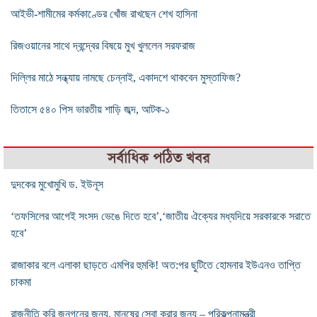
আইভী-শামীমের কর্মকাণ্ডের খোঁজ রাখছেন শেখ হাসিনা
রিজওয়ানের সাথে দ্বন্দ্বের ‍বিষয়ে মুখ খুললেন সরফরাজ
দিল্লির মাঠে সন্ধ্যায় নামছে চেন্নাই, একাদশে থাকবেন মুস্তাফিজ?
তিতাসে ৫৪০ পিস ভারতীয় শাড়ি জব্দ, আটক-১
সর্বাধিক পঠিত খবর
দুদকের মুখোমুখি ড. ইউনূস
‘তফসিলের আগেই সংসদ ভেঙে দিতে হবে’,‘জাতীয় ঐক্যের মধ্যদিয়ে সরকারকে সরাতে
হবে’
রাজাকার বলে এলাকা ছাড়তে এমপির হুমকি! অত:পর ছুটিতে হোমনার ইউএনও তাপ্তি
চাকমা
রাজনীতি করি জনগনের জন্য, মানুষের সেবা করার জন্য – পরিকল্পনামন্ত্রী