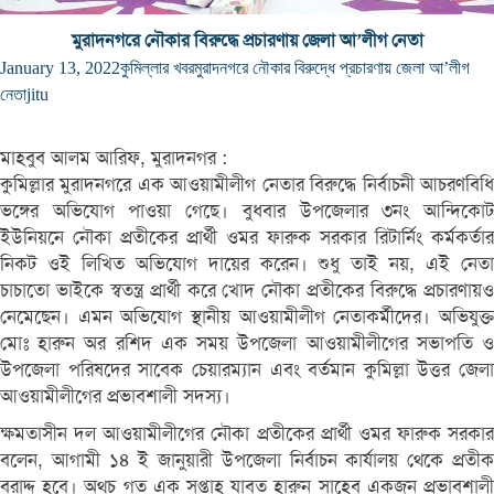
মুরাদনগরে নৌকার বিরুদ্ধে প্রচারণায় জেলা আ’লীগ নেতা
January 13, 2022
কুমিল্লার খবর
মুরাদনগরে নৌকার বিরুদ্ধে প্রচারণায় জেলা আ’লীগ
নেতা
jitu
মাহবুব আলম আরিফ, মুরাদনগর :
কুমিল্লার মুরাদনগরে এক আওয়ামীলীগ নেতার বিরুদ্ধে নির্বাচনী আচরণবিধি
ভঙ্গের অভিযোগ পাওয়া গেছে। বুধবার উপজেলার ৩নং আন্দিকোট
ইউনিয়নে নৌকা প্রতীকের প্রার্থী ওমর ফারুক সরকার রিটার্নিং কর্মকর্তার
নিকট ওই লিখিত অভিযোগ দায়ের করেন। শুধু তাই নয়, এই নেতা
চাচাতো ভাইকে স্বতন্ত্র প্রার্থী করে খোদ নৌকা প্রতীকের বিরুদ্ধে প্রচারণায়ও
নেমেছেন। এমন অভিযোগ স্থানীয় আওয়ামীলীগ নেতাকর্মীদের। অভিযুক্ত
মোঃ হারুন অর রশিদ এক সময় উপজেলা আওয়ামীলীগের সভাপতি ও
উপজেলা পরিষদের সাবেক চেয়ারম্যান এবং বর্তমান কুমিল্লা উত্তর জেলা
আওয়ামীলীগের প্রভাবশালী সদস্য।
ক্ষমতাসীন দল আওয়ামীলীগের নৌকা প্রতীকের প্রার্থী ওমর ফারুক সরকার
বলেন, আগামী ১৪ ই জানুয়ারী উপজেলা নির্বাচন কার্যালয় থেকে প্রতীক
বরাদ্দ হবে। অথচ গত এক সপ্তাহ যাবত হারুন সাহেব একজন প্রভাবশালী