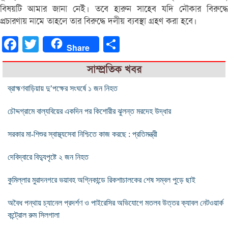
বিষয়টি আমার জানা নেই। তবে হারুন সাহেব যদি নৌকার বিরুদ্ধে
প্রচারণায় নামে তাহলে তার বিরুদ্ধে দলীয় ব্যবস্থা গ্রহণ করা হবে।
Facebook
Twitter
Share
Share
সাম্প্রতিক খবর
ব্রাহ্মণবাড়িয়ায় দু’পক্ষের সংঘর্ষে ১ জন নিহত
চৌদ্দগ্রামে বাল্যবিয়ের একদিন পর কিশোরীর ঝুলন্ত মরদেহ উদ্ধার
সরকার মা-শিশুর স্বাস্থ্যসেবা নিশ্চিতে কাজ করছে : প্রতিমন্ত্রী
দেবিদ্বারে বিদ্যুপৃষ্টে ২ জন নিহত
কুমিল্লার মুরাদনগরে ভয়াবহ অগ্নিকান্ডে রিকশাচালকের শেষ সম্বল পুড়ে ছাই
অবৈধ পন্থায় চ্যানেল প্রদর্শণ ও পাইরেসির অভিযোগে মতলব উত্তর ক্যাবল নেটওয়ার্ক
কন্ট্রোল রুম সিলগালা