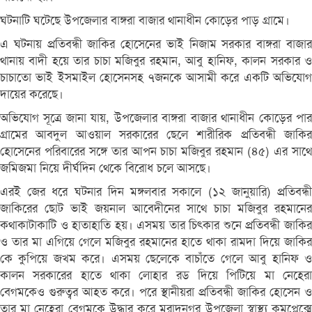
ঘটনাটি ঘটেছে উপজেলার বাঙ্গরা বাজার থানাধীন কোড়ের পাড় গ্রামে।
এ ঘটনায় প্রতিবন্ধী জাকির হোসেনের ভাই নিজাম সরকার বাঙ্গরা বাজার
থানায় বাদী হয়ে তার চাচা মজিবুর রহমান, আবু হানিফ, কালন সরকার ও
চাচাতো ভাই ইসমাইল হোসেনসহ ৭জনকে আসামী করে একটি অভিযোগ
দায়ের করেছে।
অভিযোগ সূত্রে জানা যায়, উপজেলার বাঙ্গরা বাজার থানাধীন কোড়ের পার
গ্রামের আবদুল আওয়াল সরকারের ছেলে শারীরিক প্রতিবন্ধী জাকির
হোসেনের পরিবারের সঙ্গে তার আপন চাচা মজিবুর রহমান (৪৫) এর সাথে
জমিজমা নিয়ে দীর্ঘদিন থেকে বিরোধ চলে আসছে।
এরই জের ধরে ঘটনার দিন মঙ্গলবার সকালে (১২ জানুয়ারি) প্রতিবন্ধী
জাকিরের ছোট ভাই জয়নাল আবেদীনের সাথে চাচা মজিবুর রহমানের
কথাকাটাকাটি ও হাতাহাতি হয়। এসময় তার চিৎকার শুনে প্রতিবন্ধী জাকির
ও তার মা এগিয়ে গেলে মজিবুর রহমানের হাতে থাকা রামদা দিয়ে জাকির
কে কুপিয়ে জখম করে। এসময় ছেলেকে বাচাঁতে গেলে আবু হানিফ ও
কালন সরকারের হাতে থাকা লোহার রড দিয়ে পিটিয়ে মা নেহেরা
বেগমকেও গুরুত্বর আহত করে। পরে স্থানীয়রা প্রতিবন্ধী জাকির হোসেন ও
তার মা নেহেরা বেগমকে উদ্ধার করে মুরাদনগর উপজেলা স্বাস্থ্য কমপ্লেক্সে