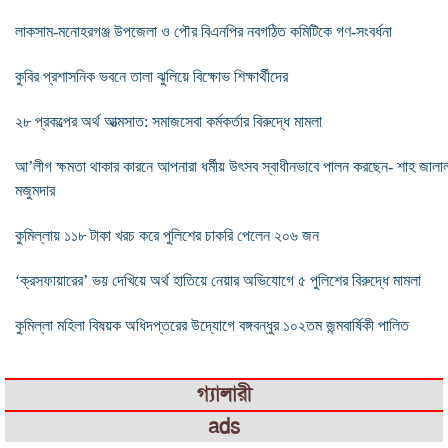
লাকসাম-মনোহরগঞ্জ উপজেলা ও পৌর বিএনপির নবগঠিত কমিটিকে গণ-সংবর্ধনা
কুবির প্রশাসনিক ভবনে তালা ঝুলিয়ে বিক্ষোভ শিক্ষার্থীদের
২৮ প্রকল্পের অর্থ আত্মসাত: সমাজসেবা কর্মকর্তার বিরুদ্ধে মামলা
আ’লীগ ক্ষমতা থাকার কারনে আপনারা ধর্মীয় উৎসব স্বাধীনভাবে পালন করছেন- শাহ জালা
মজুমদার
কুমিল্লায় ১১৮ টাকা খরচ করে পুলিশের চাকরি পেলেন ২০৬ জন
‘ক্রসফায়ারের’ ভয় দেখিয়ে অর্থ হাতিয়ে নেয়ার অভিযোগে ৫ পুলিশের বিরুদ্ধে মামলা
কুমিল্লা মহিলা বিষয়ক অধিদপ্তরের উদ্যোগে বঙ্গবন্ধুর ১০২তম জন্মবার্ষিকী পালিত
গ্যালারী
ads