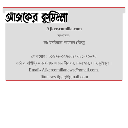
Ajker-comilla.com
সম্পাদক:
মোঃ ইমতিয়াজ আহমেদ (জিতু)
যোগাযোগ : ০১৬৭৬-৩২৭৫০৪/ ০৮১-৭৩৯৭০
বার্তা ও বাণিজ্যিক কার্যালয়- হুমায়ন টাওয়ার, চকবাজার, সদর,কুমিল্লা।
Email- Ajkercomillanews@gmail.com.
Jitunews.tiger@gmail.com