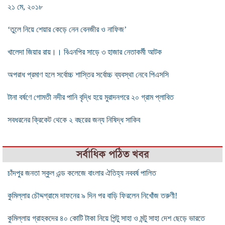
২১ মে, ২০১৮
‘তুলে নিয়ে শেয়ার কেড়ে নেন বেনজীর ও নাফিজ’
খালেদা জিয়ার রায়।। বিএনপির সাড়ে ৩ হাজার নেতাকর্মী আটক
অপরাধ প্রমাণ হলে সর্বোচ্চ শাস্তির সর্বোচ্চ ব্যবস্থা নেবে পিএসসি
টানা বর্ষণে গোমতী নদীর পানি বৃদ্ধি হয়ে মুরাদনগরে ২০ গ্রাম প্লাবিত
সবধরনের ক্রিকেট থেকে ২ বছরের জন্য নিষিদ্ধ সাকিব
সর্বাধিক পঠিত খবর
চাঁদপুর জনতা স্কুল এন্ড কলেজে বাংলার ঐতিহ্য নববর্ষ পালিত
কুমিল্লার চৌদ্দগ্রামে দাফনের ৯ দিন পর বাড়ি ফিরলেন নিখোঁজ তরুণী!
কুমিল্লায় গ্রাহকদের ৪০ কোটি টাকা নিয়ে পিন্টু সাহা ও মন্টু সাহা দেশ ছেড়ে ভারতে