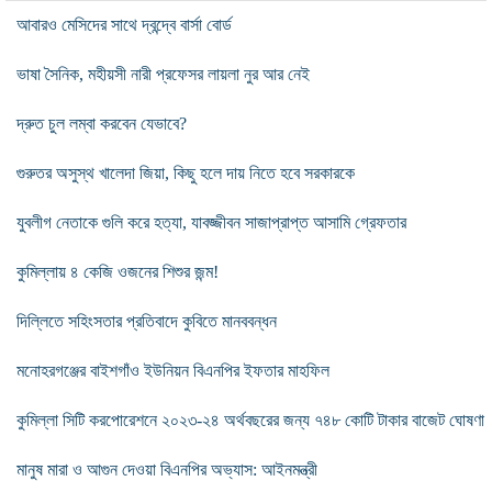
আবারও মেসিদের সাথে দ্বন্দ্বে বার্সা বোর্ড
ভাষা সৈনিক, মহীয়সী নারী প্রফেসর লায়লা নুর আর নেই
দ্রুত চুল লম্বা করবেন যেভাবে?
গুরুতর অসুস্থ খালেদা জিয়া, কিছু হলে দায় নিতে হবে সরকারকে
যুবলীগ নেতাকে গুলি করে হত্যা, যাবজ্জীবন সাজাপ্রাপ্ত আসামি গ্রেফতার
কুমিল্লায় ৪ কেজি ওজনের শিশুর জন্ম!
দিল্লিতে সহিংসতার প্রতিবাদে কুবিতে মানববন্ধন
মনোহরগঞ্জের বাইশগাঁও ইউনিয়ন বিএনপির ইফতার মাহফিল
কুমিল্লা সিটি করপোরেশনে ২০২৩-২৪ অর্থবছরের জন্য ৭৪৮ কোটি টাকার বাজেট ঘোষণা
মানুষ মারা ও আগুন দেওয়া বিএনপির অভ্যাস: আইনমন্ত্রী