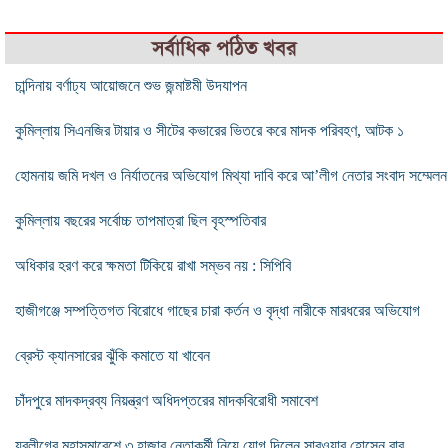
সর্বাধিক পঠিত খবর
চান্দিনায় বর্ণাঢ্য আয়োজনে শুভ জন্মাষ্টমী উদযাপন
কুমিল্লায় সিএনজির টায়ার ও সীটের কভারের ভিতরে করে মাদক পরিবহণ, আটক ১
হোমনায় জমি দখল ও নির্যাতনের অভিযোগ মিথ্যা দাবি করে আ’লীগ নেতার সংবাদ সম্মেলন
কুমিল্লায় বছরের সর্বোচ্চ তাপমাত্রা ছিল বৃহস্পতিবার
অধিকার হরণ করে ক্ষমতা টিকিয়ে রাখা সম্ভব নয় : সিপিবি
হাজীগঞ্জে সম্পত্তিগত বিরোধে গাছের চারা কর্তন ও বৃদ্ধা নারীকে মারধরের অভিযোগ
ব্রেস্ট ক্যানসারের ঝুঁকি কমাতে যা খাবেন
চাঁদপুরে মাদকদ্রব্য নিয়ন্ত্রণ অধিদপ্তরের মাদকবিরোধী সমাবেশ
যুবলীগের মহাসমাবেশে ৩ হাজার নেতাকর্মী নিয়ে যোগ দিলেন সারওয়ার হোসেন বাবু