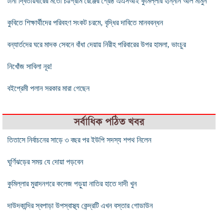
টানা দ্বিতীয়বারের মতো চট্টগ্রাম রেঞ্জের শ্রেষ্ঠ এএসআই কুমিল্লার হান্নান আল মামুন
কুবিতে শিক্ষার্থীদের পরিবহণ সংকট চরমে, বৃদ্ধির দাবিতে মানববন্ধন
বন্যার্তদের ঘরে মাদক সেবনে বাঁধা দেয়ায় নিরীহ পরিবারের উপর হামলা, ভাংচুর
নিখোঁজ সাবিলা নূর!
বইপ্রেমী পলান সরকার মারা গেছেন
সর্বাধিক পঠিত খবর
তিতাসে নির্বাচনের সাড়ে ৩ বছর পর ইউপি সদস্য শপথ নিলেন
ঘূর্ণিঝড়ের সময় যে দোয়া পড়বেন
কুমিল্লার মুরাদনগরে কলেজ পড়ুয়া নাতির হাতে দাদী খুন
দাউদকান্দির স্বপাড়া উপস্বাস্থ্য কেন্দ্রটি এখন বস্তার গোডাউন