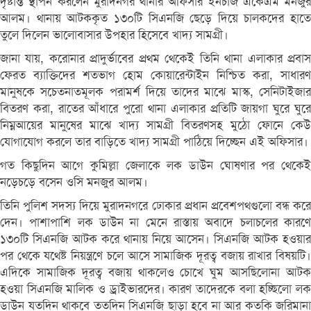
দৃষ্টান্ত স্থাপন করলেন মুরাদনগর থানার অফিসার ইনচার্জ একেএম মনজুর
আলম। থানায় আটককৃত ১৩০টি সিএনজি ছেড়ে দিয়ে চালকদের হাতে
তুলে দিলেন ভালোবাসার উপহার হিসেবে খাদ্য সামগ্রী।
জানা যায়, করোনার প্রাদুর্ভাবের প্রথম থেকেই তিনি থানা এলাকার প্রবাস
ফেরত ব্যাক্তিদের শতভাগ হোম কোয়ারেন্টাইন নিশ্চিত করা, সাধারণ
মানুষকে সচেতনাতমূলক পরামর্শ দিয়ে তাদের মাঝে মাস্ক, সেনিটাইজার
বিতরণ করা, রাতের আঁধারে পুরো থানা এলাকার প্রতিটি জায়গা ঘুরে ঘুরে
নিম্নআয়ের মানুষের মাঝে খাদ্য সামগ্রী বিতরণসহ মুঠো ফোনে কেউ
যোগাযোগ করলে তার বাড়িতে খাদ্য সামগ্রী পাঠিয়ে দিচ্ছেন এই অফিসার।
গত কিছুদিন আগে কুমিল্লা জেলাকে লক ডাউন ঘোষণার পর থেকেই
নড়েচড়ে বসেন ওসি মনজুর আলম।
তিনি পুলিশ সদস্য দিয়ে মুরাদনগরে ঢোকার প্রধান প্রবেশপথগুলো বন্ধ করে
দেন। পাশাপাশি লক ডাউন না মেনে রাস্তায় অবাদে চলাচলের কারণে
১৩০টি সিএনজি আটক করে থানায় নিয়ে আসেন। সিএনজি আটক হওয়ার
পর থেকে যথেষ্ট নিয়ন্ত্রণে চলে আসে সামাজিক দূরত্ব বজায় রাখার বিষয়টি।
এদিকে সামাজিক দূরত্ব বজায় থাকলেও চোখে ঘুম আসছিলোনা আটক
হওয়া সিএনজি মালিক ও ড্রাইভারদের। কারণ তাদেরকে বলা হচ্ছিলো লক
ডাউন যতদিন থাকবে ততদিন সিএনজি ছাড়া হবে না আর কতকি জরিমানা