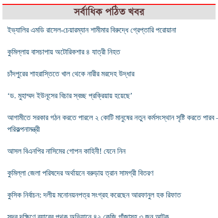
সর্বাধিক পঠিত খবর
ইভ্যালির এমডি রাসেল-চেয়ারম্যান শামীমার বিরুদ্ধে গ্রেপ্তারি পরোয়ানা
কুমিল্লায় বাসচাপায় অটোরিকশার ৪ যাত্রী নিহত
চাঁদপুরের শাহরাস্তিতে খাল থেকে নারীর মরদেহ উদ্ধার
‘ড. মুহাম্মদ ইউনূসের বিচার স্বচ্ছ প্রক্রিয়ায় হয়েছে’
আগামীতে সরকার গঠন করতে পারলে ২ কোটি মানুষের নতুন কর্মসংস্থান সৃষ্টি করতে পারব 
পরিকল্পনামন্ত্রী
আসল বিএনপির নাসিমের গোপন কাহিনী! যেনে নিন
কুমিল্লা জেলা পরিষদের অর্থায়নে বরুড়ায় ত্রান সামগ্রী বিতরণ
কুসিক নির্বাচন: দলীয় মনোনয়নপত্র সংগ্রহ করেছেন আরফানুল হক রিফাত
সদর দক্ষিণে র‌্যাবের পৃথক অভিযানে ৪২ কেজি গাঁজাসহ ৩ জন আটক