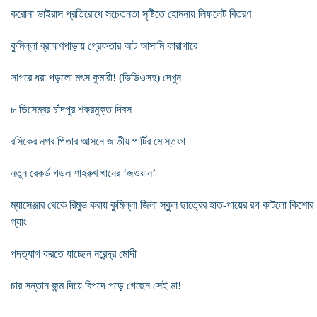
করোনা ভাইরাস প্রতিরোধে সচেতনতা সৃষ্টিতে হোমনায় লিফলেট বিতরণ
কুমিল্লা ব্রাহ্মণপাড়ায় গ্রেফতার আট আসামি কারাগারে
সাগরে ধরা পড়লো মৎস কুমারী! (ভিডিওসহ) দেখুন
৮ ডিসেম্বর চাঁদপুর শক্রমুক্ত দিবস
রসিকের নগর পিতার আসনে জাতীয় পার্টির মোস্তফা
নতুন রেকর্ড গড়ল শাহরুখ খানের ‘জওয়ান’
ম্যাসেঞ্জার থেকে রিমুভ করায় কুমিল্লা জিলা স্কুল ছাত্রের হাত-পায়ের রগ কাটলো কিশোর
গ্যাং
পদত্যাগ করতে যাচ্ছেন নরেন্দ্র মোদী
চার সন্তান জন্ম দিয়ে বিপদে পড়ে গেছেন সেই মা!