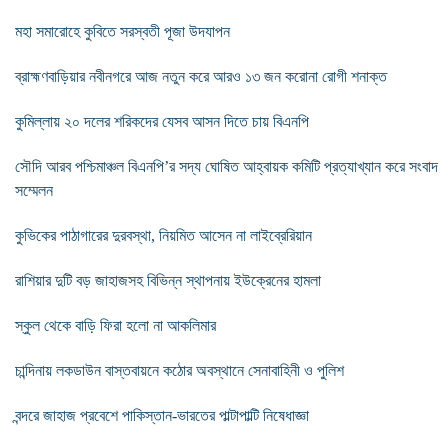
মহা সমারোহে কুবিতে সরস্বতী পূজা উদযাপন
ব্রাহ্মণবাড়িয়ার নবীনগরে আজ নতুন করে আরও ১৩ জন করোনা রোগী শনাক্ত
কুমিল্লায় ২০ দলের শরিকদের যেসব আসন দিতে চায় বিএনপি
সৌদি আরব পশ্চিমাঞ্চল বিএনপি’র সদ্য ঘোষিত আহ্বায়ক কমিটি প্রত্যাখ্যান করে সংবাদ
সম্মেলন
কুভিকের পাঠাগারের দুরবস্থা, নিয়মিত আসেন না লাইব্রেরিয়ান
রাশিয়ার দুটি বড় জাহাজসহ বিভিন্ন স্থাপনায় ইউক্রেনের হামলা
স্কুল থেকে বাড়ি ফিরা হলো না আকলিমার
চান্দিনায় লকডাউন বাস্তবায়নে কঠোর অবস্থানে সেনাবাহিনী ও পুলিশ
বন্দরে জাহাজ প্রবেশে পাকিস্তান-ভারতের পাল্টাপাল্টি নিষেধাজ্ঞা