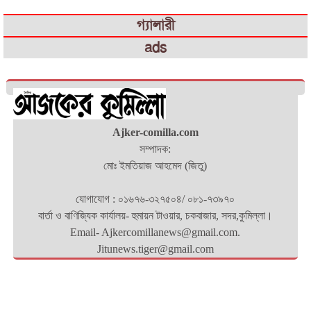
গ্যালারী
ads
Ajker-comilla.com
সম্পাদক:
মোঃ ইমতিয়াজ আহমেদ (জিতু)
যোগাযোগ : ০১৬৭৬-৩২৭৫০৪/ ০৮১-৭৩৯৭০
বার্তা ও বাণিজ্যিক কার্যালয়- হুমায়ন টাওয়ার, চকবাজার, সদর,কুমিল্লা।
Email- Ajkercomillanews@gmail.com.
Jitunews.tiger@gmail.com