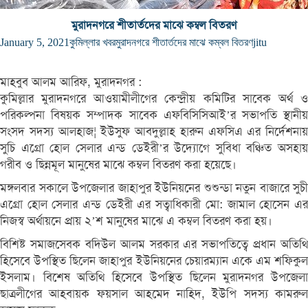
মুরাদনগরে শীতার্তদের মাঝে কম্বল বিতরণ
January 5, 2021
কুমিল্লার খবর
মুরাদনগরে শীতার্তদের মাঝে কম্বল বিতরণ
jitu
মাহবুব আলম আরিফ, মুরাদনগর :
কুমিল্লার মুরাদনগরে আওয়ামীলীগের কেন্দ্রীয় কমিটির সাবেক অর্থ ও
পরিকল্পনা বিষয়ক সম্পাদক সাবেক এফবিসিসিআই’র সভাপতি স্থানীয়
সংসদ সদস্য আলহাজ¦ ইউসুফ আবদুল্লাহ হারুন এফসিএ এর নির্দেশনায়
সুচি এগ্রো হোল সেলার এন্ড ডেইরী’র উদ্যোগে সুবিধা বঞ্চিত অসহায়
গরীব ও ছিন্নমূল মানুষের মাঝে কম্বল বিতরণ করা হয়েছে।
মঙ্গলবার সকালে উপজেলার জাহাপুর ইউনিয়নের শুশুন্ডা নতুন বাজারে সুচী
এগ্রো হোল সেলার এন্ড ডেইরী এর সত্বাধিকারী মো: জামাল হোসেন এর
নিজস্ব অর্থায়নে প্রায় ২’শ মানুষের মাঝে এ কম্বল বিতরণ করা হয়।
বিশিষ্ট সমাজসেবক বদিউল আলম সরকার এর সভাপতিত্বে প্রধান অতিথি
হিসেবে উপস্থিত ছিলেন জাহাপুর ইউনিয়নের চেয়ারম্যান একে এম শফিকুল
ইসলাম। বিশেষ অতিথি হিসেবে উপস্থিত ছিলেন মুরাদনগর উপজেলা
ছাত্রলীগের আহবায়ক ফয়সাল আহমেদ নাহিদ, ইউপি সদস্য কামরুল