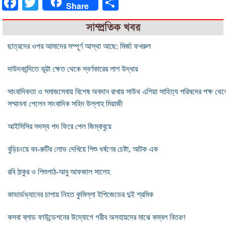
Facebook
Twitter
Share
Share
সাম্প্রতিক খবর
ছাত্রদের ওপর আমাদের সম্পূর্ণ আস্থা আছে: মির্জা ফখরুল
দাউদকান্দিতে ভূট্টা ক্ষেত থেকে স্বর্ণকারের লাশ উদ্ধার
সাংবাদিকতা ও সমাজসেবায় বিশেষ অবদান রাখায় সাউথ এশিয়া সাহিত্য পরিষদের পক্ষ থেক
সম্মাননা পেলেন সাংবাদিক সহিদ উল্লাহ মিয়াজী
আইসিসির সদস্য পদ ফিরে পেল জিম্বাবুয়ে
বুড়িচংয়ে বন-রুটির লোভ দেখিয়ে শিশু ধর্ষণের চেষ্টা, আটক এক
রবি ঠাকুর ও শিশুপাঠ-আবু আফজাল সালেহ
কাভার্ডভ্যানের চাপায় নিহত কুমিল্লা ইপিজেডের দুই শ্রমিক
কসবা ব্লাড ফাউন্ডেশনের উদ্যোগে গরীব অসহায়দের মাঝে কম্বল বিতরণ