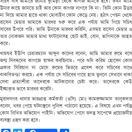
সচিব সাব আমারে জানায় কুমিল্লা থেকে কাগজ আনতে হবে। তখন আমি
উনার কাছে জানতে চাই আর কোন কাগজ লাগবে কি না। তিনি কোন উত্তর
না দিয়ে আমার হাতে থাকা মোবাইল ফোন কেড়ে নেয়। হঠাৎ পেছন থেকে
রাসেল মেম্বার আমাকে মারধর শুরু করে এক পর্যায় আমি গিয়ে সচিব
সাবের উপরে পরি। আমি উনাকে মারধর করিনি, এসময় রাসেল মেম্বার ও
তার লোকজন আমার মাথা ফাটানোসহ ছোট ভাই, বোন, ভাগিনাকে আহত
করে।
ধামঘর ইউপি চেয়ারম্যান আব্দুল কাদের বলেন, আমি আমার রুমে বসে
জন্ম নিবন্ধনের কাগজে স্বাক্ষর করছিলাম। পরে শুনি করিম হোসেন কোন
প্রকার সিরিয়াল না মেনে রুমের ভিতরে প্রবেশ করে সচিবের সাথে
বাকবিতন্ডা করছে। এক পর্যায় সে সচিবের গায়ে হাত তুললে সেখানে থাকা
সেবা প্রত্যাশীরা তাদেরকে আটকানোর চেষ্টা করে। তাদেরকে কেউ
ইচ্ছাকৃত ভাবে মারধর করেনি।
মুরাদনগর থানার ভারপ্রাপ্ত কর্মকর্তা (ওসি) মোঃ কামরুজ্জামান তালুকদার
বলেন, খবর পেয়ে ঘটনাস্থলে পুলিশ পাঠানো হয়েছে। এ বিষয়ে এখন পর্যন্ত
কোন লিখিত অভিযোগ পাইনি। অভিযোগ পেলে তদন্ত সাপেক্ষে প্রয়োজনীয়
ব্যবস্থা গ্রহণ করা হবে।