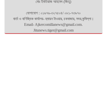
মোঃ ইমতিয়াজ আহমেদ (জিতু)
যোগাযোগ : ০১৬৭৬-৩২৭৫০৪/ ০৮১-৭৩৯৭০
বার্তা ও বাণিজ্যিক কার্যালয়- হুমায়ন টাওয়ার, চকবাজার, সদর,কুমিল্লা।
Email- Ajkercomillanews@gmail.com.
Jitunews.tiger@gmail.com