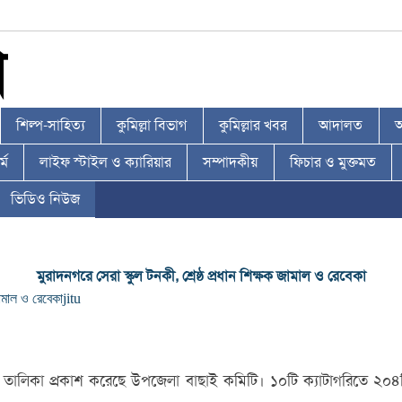
শিল্প-সাহিত্য
কুমিল্লা বিভাগ
কুমিল্লার খবর
আদালত
আ
্ম
লাইফ স্টাইল ও ক্যারিয়ার
সম্পাদকীয়
ফিচার ও মুক্তমত
ভিডিও নিউজ
মুরাদনগরে সেরা স্কুল টনকী, শ্রেষ্ঠ প্রধান শিক্ষক জামাল ও রেবেকা
জামাল ও রেবেকা
jitu
 তালিকা প্রকাশ করেছে উপজেলা বাছাই কমিটি। ১০টি ক্যাটাগরিতে ২০৪টি