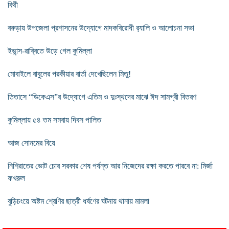
বিথী
বরুড়ায় উপজেলা প্রশাসনের উদ্যোগে মাদকবিরোধী র‌্যালি ও আলোচনা সভা
ইভান্স-রাব্বিতে উড়ে গেল কুমিল্লা
মোবাইলে বাবুলের পরকীয়ার বার্তা দেখেছিলেন মিতু!
তিতাসে “ডিকেএস”র উদ্যোগে এতিম ও দুঃস্থদের মাঝে ঈদ সামগ্রী বিতরণ
কুমিল্লায় ৫৪ তম সমবায় দিবস পালিত
আজ সোনমের বিয়ে
নিশিরাতের ভোট চোর সরকার শেষ পর্যন্ত আর নিজেদের রক্ষা করতে পারবে না: মির্জা
ফখরুল
বুড়িচংয়ে অষ্টম শ্রেণির ছাত্রী ধর্ষণের ঘটনায় থানায় মামলা