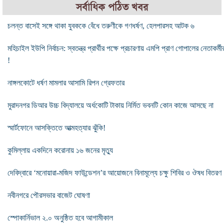
সর্বাধিক পঠিত খবর
চলন্ত বাসেই সঙ্গে থাকা যুবককে বেঁধে তরুণীকে গণধর্ষণ, হেলপারসহ আটক ৬
মহিচাইল ইউপি নির্বাচন: স্বতন্ত্র প্রার্থীর পক্ষে প্রচারণায় এমপি প্রাণ গোপালের নেতাকর্মী
!
নাঙ্গলকোটে ধর্ষণ মামলার আসামি রিপন গ্রেফতার
মুরাদনগর ডিআর উচ্চ বিদ্যালয়ে অর্ধকোটি টাকায় নির্মিত ভবনটি কোন কাজে আসছে না
স্মার্টফোনে আসক্তিতে আত্মহত্যার ঝুঁকি!
কুমিল্লায় একদিনে করোনায় ১৬ জনের মৃত্যু
দেবিদ্বারে ‘মনোয়ারা-মজিদ ফাউন্ডেশন’র আয়োজনে বিনামূল্যে চক্ষু শিবির ও ঔষধ বিতরণ
নবীনগরে পৌরসভার বাজেট ঘোষণা
স্পোকার্নিভাল ২.০ অনুষ্ঠিত হবে আগামীকাল