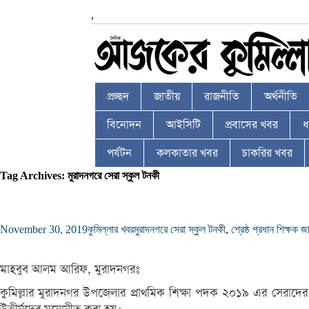
,
প্রচ্ছদ
জাতীয়
রাজনীতি
অর্থনীতি
বিনোদন
আইসিটি
প্রবাসের খবর
ধর
পর্যটন
কলকাতার খবর
চাকরির খবর
Tag Archives: মুরাদনগরে সেরা স্কুল টনকী
November 30, 2019
কুমিল্লার খবর
মুরাদনগরে সেরা স্কুল টনকী
,
শ্রেষ্ঠ প্রধান শিক্ষক 
মাহবুব আলম আরিফ, মুরাদনগরঃ
কুমিল্লার মুরাদনগর উপজেলার প্রাথমিক শিক্ষা পদক ২০১৯ এর সেরাদের