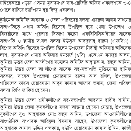
ট্রাইবেকারে গড়ায় এসময় মুরাদনগর সাব-রেজিষ্ট্রি অফিস একাদশকে ৩-৪
গোলে হারিয়ে চ্যাম্পিয়ন হয় বিন্দু একাদশ।
টুর্নামেন্ট কমিটির আহয়ক ও জেলা পরিষদের সদস্য খায়রুল আলম সাধনের
সভাপতিত্বে প্রধান অতিথি হিসেবে উপস্থিত হয়ে খেলা উপভোগ ও
বিজয়ীদের মাঝে পুরস্কার বিতরণ করেন এফবিসিসিআইয়ের সাবেক
সভাপতি ও স্থানীয় সংসদ সদস্য ইউসুফ আবদুল্লাহ হারুন (এফসিএ)।
বিশেষ অতিথি হিসেবে উপস্থিত ছিলেন উপজেলা নির্বাহী অফিসার অভিষেক
দাশ, মুরাদনগর থানার অফিসার ইনচার্জ (ওসি) একেএম মনজুর আলম,
কুমিল্লা উত্তর জেলা আ’লীগের সম্মেলন কমিটির আহ্বায়ক ম. রুহুল আমিন,
কুমিল্লা উত্তর জেলা আ’লীগের সাবেক সহ-সভাপতি মুক্তিযোদ্ধা হানিফ
সরকার, সাবেক উপজেলা চেয়ারম্যান হারুন আল রশিদ, উপজেলা
পরিষদের ভাইস চেয়ারম্যান আবুল কালাম আজাদ তমাল, জেলা পরিষদ
সদস্য ভিপি জাকির হোসেন।
কুমিল্লা উত্তর জেলা শ্রমীকলীগের সহ-সভাপতি আহসান হাবীব শামীম,
কুমিল্লা উত্তর জেলা কৃষকলীগের সদস্য আক্তার হোসেন মেম্বার, উপজেলা
যুবলীগের যুগ্ম আহবায়ক মোঃ রুহুল আমিন, উপজেলা আওয়ামীলীগের
সাংগঠনিক সম্পাদক আরিফুল ইসলাম সাহেদ, উপজেলা কৃষকলীগের
আহবায়ক কামাল উদ্দিন খন্দকার, ইউপি চেয়ারম্যান কামাল উদ্দিন, কাজী