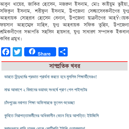
আবুল খায়ের, জাকির হোসেন, নজরুল ইসলাম, মোঃ কাইয়ুম ভূইয়া,
সফিকুল ইসলাম, শরীফুল ইসলাম, উপজেলা সেচ্ছাসেবকলীগের যুগ্ম
আহবায়ক সোহরাব হোসেন বেলাল, উপজেলা ছাত্রলীগের আহŸায়ক
ফয়সাল আহাম্মেদ নাহিদ, যুগ্ম আহবায়ক সফিক তুহিন, উপজেলা
শ্রমিকলীগের সভাপতি সহসিন হায়দার, যুগ্ম সাধারণ সম্পাদক ইকবাল
কবির প্রমুখ।
Facebook
Twitter
Share
Share
সাম্প্রতিক খবর
ভারতে হিন্দুধর্মের প্রভাত প্রার্থনা করতে হবে মুসলিম শিক্ষার্থীদেরও!
মাঝ আকাশে ২ বিমানের ভয়াবহ সংঘর্ষে প্রাণ গেল পাইলটের
চাঁদপুরের নবাগত শিক্ষা অফিসারকে ফুলেল শুভেচ্ছা
কুবিতে নিরাপত্তাকর্মীদের অধিকালীন বেতন নিয়ে আপত্তি: ইউজিসি
মুরাদনগরে গাড়ি চালক থেকে কোটিপতি ইউপি চেয়ারম্যান!