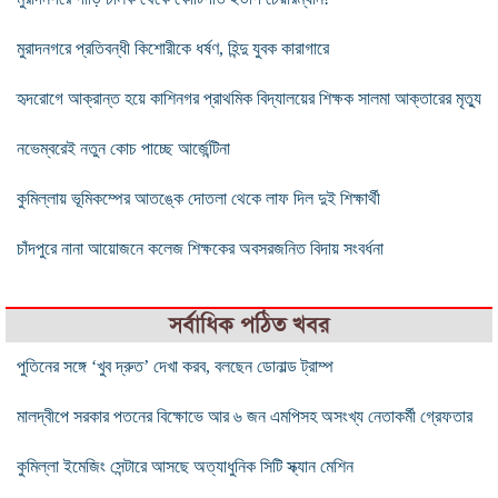
মুরাদনগরে প্রতিবন্ধী কিশোরীকে ধর্ষণ, হিন্দু যুবক কারাগারে
হৃদরোগে আক্রান্ত হয়ে কাশিনগর প্রাথমিক বিদ্যালয়ের শিক্ষক সালমা আক্তারের মৃত্যু
নভেম্বরেই নতুন কোচ পাচ্ছে আর্জেন্টিনা
কুমিল্লায় ভূমিকম্পের আতঙ্কে দোতলা থেকে লাফ দিল দুই শিক্ষার্থী
চাঁদপুরে নানা আয়োজনে কলেজ শিক্ষকের অবসরজনিত বিদায় সংবর্ধনা
সর্বাধিক পঠিত খবর
পুতিনের সঙ্গে ‘খুব দ্রুত’ দেখা করব, বলছেন ডোনাল্ড ট্রাম্প
মালদ্বীপে সরকার পতনের বিক্ষোভে আর ৬ জন এমপিসহ অসংখ্য নেতাকর্মী গ্রেফতার
কুমিল্লা ইমেজিং সেন্টারে আসছে অত্যাধুনিক সিটি স্ক্যান মেশিন