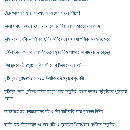
বেঁচে আছেন ওসামা বিন-লাদেন, আছেন বাহামা দ্বীপে!
কচুয়া স্বাস্থ্য কমপ্লেক্সে নরমাল ডেলিভারির নিরাপদ মাতৃত্বে সাফল্য
কুমিল্লায় ছাত্রীকে শ্লীলতাহানির অভিযোগে মাদরাসা পরিচালক জেলহাজতে
চান্দিনা থেকে প্রয়াত এমপি’র ছেলে মুনতাকিম আশরাফের নাম যাচ্ছে কেন্দ্রে
বিমানবন্দরে চৌদ্দগ্রামের বিএনপি নেতা হিরণ মোল্লা আটক
কুমিল্লার মুরাদনগরে জাগ্রত সিক্সটিনের উদ্যোগে কুরবানী
কুমিল্লা জেলা পুলিশের মাসিক কল্যাণ সভা অনুষ্ঠিত, ভালো কাজের স্বীকৃতিতে পুরস্কার
প্রদান
লালমাইয়ে মৃত চেয়ারম্যানের সই ও সিল জালিয়াতি করে জন্মসনদ বিক্রি!
ছাদিম উচ্চ বিদ্যালয়ের ৭৫ বছর পূর্তি ও প্রাক্তন শিক্ষার্থীদের পূর্ণমিলন অনুষ্ঠিত