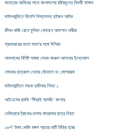
কাতারের আমিরের সাথে বাংলাদশের রাষ্ট্রদূতের বিদায়ী সাক্ষাৎ
দাউদকান্দিতে বিদেশি পিস্তলসহ দুইজন আটক
জীবন বাজি রেখে ফুটবল খেলছেন আফগান নারীরা
প্রথমবারের মতো সাফা'র সঙ্গে ঈশিকা
লাকসামের বিশিষ্ট সমাজ সেবক বদরুল আলমের ইন্তেকাল
মেঘনায় ছাত্রদল নেতার বৌভাতে ড: মোশাররফ
দাউদকান্দিতে সড়ক দুর্ঘটনায় নিহত ১
আইএসের হুমকি ‘শীঘ্রই আসছি’ বাংলায়
দেবিদ্বারে ট্রাকের চাপায় মাদ্রাসার ছাত্র নিহত
১৬শ’ টাকা কেজি মঙ্গল গ্রহের মাটি বিক্রি হচ্ছে