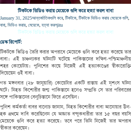
টিকটকে ভিডিও করায় মেয়েকে গুলি করে হত্যা করল বাবা
January 31, 2025
আন্তর্জাতিক
গুলি করে
,
টিকটকে
,
টিকটকে ভিডিও করায় মেয়েকে গুলি
,
বাবা
,
ভিডিও করায়
,
মেয়েকে
,
হত্যা করল
jitu
টিকটকে ভিডিও করায় মেয়েকে গুলি করে হত্যা করল বাবা
ডেস্ক রিপোর্ট:
টিকটকে ভিডিও তৈরি করার অপরাধে মেয়েকে গুলি করে হত্যা করেছে তার
বাবা। এই চাঞ্চল্যকর ঘটনাটি ঘটেছে পাকিস্তানের দক্ষিণ-পশ্চিমাঞ্চলীয়
শহর কোয়েটায়। পুলিশের কাছে নিজেই এই হত্যাকাণ্ডের স্বীকারোক্তি
দিয়েছেন ওই বাবা।
গত মঙ্গলবার (২৮ জানুয়ারি) কোয়েটার একটি রাস্তায় এই নৃশংস ঘটনা
ঘটে। নিহত কিশোরীর জন্ম পাকিস্তানে হলেও সম্প্রতি সে তার পরিবারের
সঙ্গে পাকিস্তানের বেলুচিস্তানে ফিরে এসেছিল।
পুলিশ কর্মকর্তা বাবর বালোচ জানান, নিহত কিশোরীর বাবা আনোয়ার উল-
হক প্রথমে দাবি করেছিলেন যে অজ্ঞাত বন্দুকধারীরা তার ১৫ বছর বয়সি
মেয়েকে গুলি করে হত্যা করেছে। তবে পরে তিনি নিজেই তার অপরাধ
স্বীকার করেছেন।