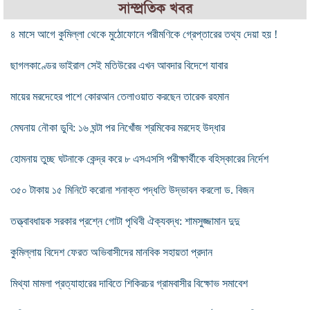
সাম্প্রতিক খবর
৪ মাসে আগে কুমিল্লা থেকে মুঠোফোনে পরীমণিকে গ্রেপ্তারের তথ্য দেয়া হয় !
ছাগলকাণ্ডের ভাইরাল সেই মতিউরের এখন আবদার বিদেশে যাবার
মায়ের মরদেহের পাশে কোরআন তেলাওয়াত করছেন তারেক রহমান
মেঘনায় নৌকা ডুবি: ১৬ ঘন্টা পর নিখোঁজ শ্রমিকের মরদেহ উদ্ধার
হোমনায় তুচ্ছ ঘটনাকে কেন্দ্র করে ৮ এসএসসি পরীক্ষার্থীকে বহিস্কারের নির্দেশ
৩৫০ টাকায় ১৫ মিনিটে করোনা শনাক্ত পদ্ধতি উদ্ভাবন করলো ড. বিজন
তত্ত্বাবধায়ক সরকার প্রশ্নে গোটা পৃথিবী ঐক্যবদ্ধ: শামসুজ্জামান দুদু
কুমিল্লায় বিদেশ ফেরত অভিবাসীদের মানবিক সহায়তা প্রদান
মিথ্যা মামলা প্রত্যাহারের দাবিতে শিকিরচর গ্রামবাসীর বিক্ষোভ সমাবেশ