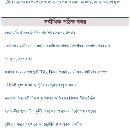
চান্দিনা মহাসড়কের পাশে ফেলা হচ্ছে মৃত গরু ও ময়লা আবর্জনা, হচ্ছে পরিবেশ দূষণ
সর্বাধিক পঠিত খবর
বরুড়ায় নিখোঁজের তিনদিন পর শিশুর মরদেহ উদ্ধার
দেবিদ্বারে ইউনিয়ন স্বেচ্ছাসেবকলীগের সাধারণ সম্পাদক বিল্লাল গ্রেফতার
১১ জুন , ২০১৭ ইং
ক্যারিয়ার ডেভেলপমেন্টে “Big Data Analysis”এর একটি সার সংক্ষেপ
চাবিতেই ঘুরপাক খাচ্ছে মুনিয়ার মৃত্যুর প্রকৃত রহস্য
আন্তর্জাতিক নারী দিবসে কুমিল্লায় অভিবাসন বিষয়ক উঠান বৈঠক
২৪ ঘণ্টার মধ্যে চীনা কূটনীতিককে দেশ ছাড়ার নির্দেশ প্যারাগুয়ের
কুমিল্লা সদরে ২২৭ বোতল ফেন্সিডিলসহ একজন আটক