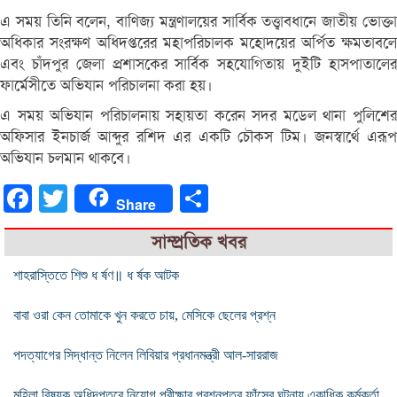
এ সময় তিনি বলেন, বাণিজ্য মন্ত্রণালয়ের সার্বিক তত্ত্বাবধানে জাতীয় ভোক্তা
অধিকার সংরক্ষণ অধিদপ্তরের মহাপরিচালক মহোদয়ের অর্পিত ক্ষমতাবলে
এবং চাঁদপুর জেলা প্রশাসকের সার্বিক সহযোগিতায় দুইটি হাসপাতালের
ফার্মেসীতে অভিযান পরিচালনা করা হয়।
এ সময় অভিযান পরিচালনায় সহায়তা করেন সদর মডেল থানা পুলিশের
অফিসার ইনচার্জ আব্দুর রশিদ এর একটি চৌকস টিম। জনস্বার্থে এরূপ
অভিযান চলমান থাকবে।
Facebook
Twitter
Share
Share
সাম্প্রতিক খবর
শাহরাস্তিতে শিশু ধ র্ষণ॥ ধ র্ষক আটক
বাবা ওরা কেন তোমাকে খুন করতে চায়, মেসিকে ছেলের প্রশ্ন
পদত্যাগের সিদ্ধান্ত নিলেন লিবিয়ার প্রধানমন্ত্রী আল-সাররাজ
মহিলা বিষয়ক অধিদপ্তরে নিয়োগ পরীক্ষার প্রশ্নপত্র ফাঁসের ঘটনায় একাধিক কর্মকর্তা