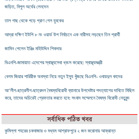
জড়িত, বিপুল অর্থের লেনদেন
তাল গাছ থেকে পড়ে প্রাণ গেল যুবকের
আদ্রা দক্ষিণ ইউপি ৮ নং ওয়ার্ড উপ নির্বাচনে এক নারীসহ লড়ছেন তিন প্রার্থী
জামিন পেলেন ইঞ্জিঃ মহিউদ্দিন শিকদার
বিএনপি-জামায়াত এদেশের স্বাস্থ্যসেবা ধ্বংস করেছে: স্বাস্থ্যমন্ত্রী
বেগম জিয়ার শারিরীক অবস্থা নিয়ে নতুন ইস্যু খুঁজছে বিএনপি- ওবায়দুল কাদের
আ’লীগ-ছাত্রলীগ-ছাত্রদল বৈষম্যবিরোধী ব্যানারে উপদেষ্টার পদত্যাগের দাবিতে মিছিল
করে, তাদের অচিরেই গ্রেফতার করতে হবে: সংবাদ সম্মেলনে বৈষম্য বিরোধী নেতৃবৃন্দ
সর্বাধিক পঠিত খবর
কুমিল্লা শহরের চকবাজার ও মধ্যম আশ্রাফপুরে ২ জন করোনায় আক্রান্ত