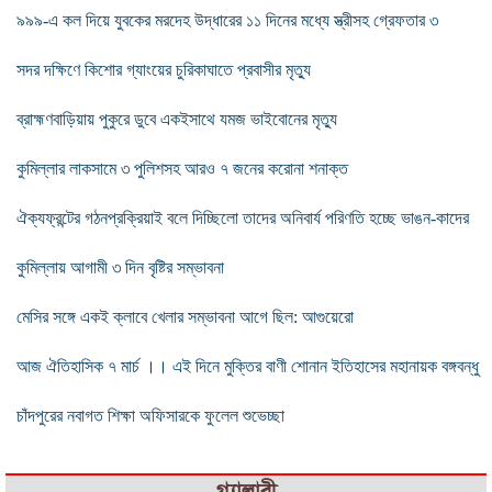
৯৯৯-এ কল দিয়ে যুবকের মরদেহ উদ্ধারের ১১ দিনের মধ্যে স্ত্রীসহ গ্রেফতার ৩
সদর দক্ষিণে কিশোর গ্যাংয়ের চুরিকাঘাতে প্রবাসীর মৃত্যু
ব্রাহ্মণবাড়িয়ায় পুকুরে ডুবে একইসাথে যমজ ভাইবোনের মৃত্যু
কুমিল্লার লাকসামে ৩ পুলিশসহ আরও ৭ জনের করোনা শনাক্ত
ঐক্যফ্রন্টের গঠনপ্রক্রিয়াই বলে দিচ্ছিলো তাদের অনিবার্য পরিণতি হচ্ছে ভাঙন-কাদের
কুমিল্লায় আগামী ৩ দিন বৃষ্টির সম্ভাবনা
মেসির সঙ্গে একই ক্লাবে খেলার সম্ভাবনা আগে ছিল: আগুয়েরো
আজ ঐতিহাসিক ৭ মার্চ ।। এই দিনে মুক্তির বাণী শোনান ইতিহাসের মহানায়ক বঙ্গবন্ধু
চাঁদপুরের নবাগত শিক্ষা অফিসারকে ফুলেল শুভেচ্ছা
গ্যালারী