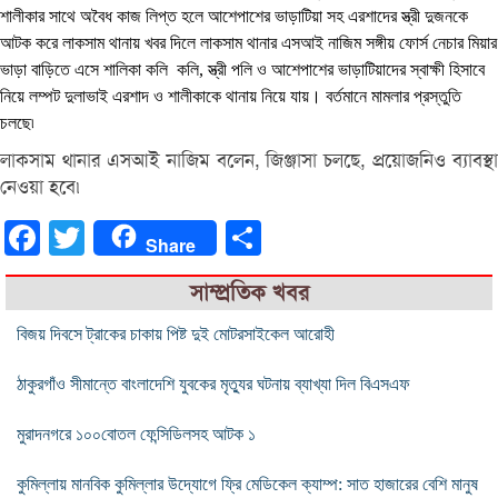
শালীকার সাথে অবৈধ কাজ লিপ্ত হলে আশেপাশের ভাড়াটিয়া সহ এরশাদের স্ত্রী দুজনকে
আটক করে লাকসাম থানায় খবর দিলে লাকসাম থানার এসআই নাজিম সঙ্গীয় ফোর্স নেচার মিয়ার
ভাড়া বাড়িতে এসে শালিকা কলি কলি, স্ত্রী পলি ও আশেপাশের ভাড়াটিয়াদের স্বাক্ষী হিসাবে
নিয়ে লম্পট দুলাভাই এরশাদ ও শালীকাকে থানায় নিয়ে যায়। বর্তমানে মামলার প্রস্তুতি
চলছে৷
লাকসাম থানার এসআই নাজিম বলেন, জিঞ্জাসা চলছে, প্রয়োজনিও ব্যাবস্থা
নেওয়া হবে৷
Facebook
Twitter
Share
Share
সাম্প্রতিক খবর
বিজয় দিবসে ট্রাকের চাকায় পিষ্ট দুই মোটরসাইকেল আরোহী
ঠাকুরগাঁও সীমান্তে বাংলাদেশি যুবকের মৃত্যুর ঘটনায় ব্যাখ্যা দিল বিএসএফ
মুরাদনগরে ১০০বোতল ফেন্সিডিলসহ আটক ১
কুমিল্লায় মানবিক কুমিল্লার উদ্যোগে ফ্রি মেডিকেল ক্যাম্প: সাত হাজারের বেশি মানুষ