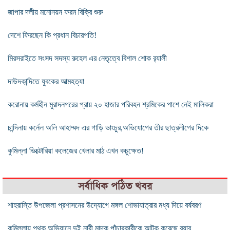
জাপার দলীয় মনোনয়ন ফরম বিক্রি শুরু
দেশে ফিরছেন কি প্রধান বিচারপতি!
মিরসরাইতে সংসদ সদস্য রুহেল এর নেতৃত্বে বিশাল শোক র‍্যালী
দাউদকান্দিতে যুবকের আত্মহত্যা
করোনায় কর্মহীন মুরাদনগরের প্রায় ২০ হাজার পরিবহন শ্রমিকের পাশে নেই মালিকরা
চান্দিনায় কর্নেল অলি আহাম্মদ এর গাড়ি ভাংচুর,অভিযোগের তীর ছাত্রলীগের দিকে
কুমিল্লা ভিক্টোরিয়া কলেজের খেলার মাঠ এখন কচুক্ষেত!
সর্বাধিক পঠিত খবর
শাহরাস্তি উপজেলা প্রশাসনের উদ্যোগে মঙ্গল শোভাযাত্রার মধ্য দিয়ে বর্ষবরণ
কুমিল্লায় পৃথক অভিযানে দুই নারী মাদক পাঁচারকারীকে আটক করেছে র‌্যাব