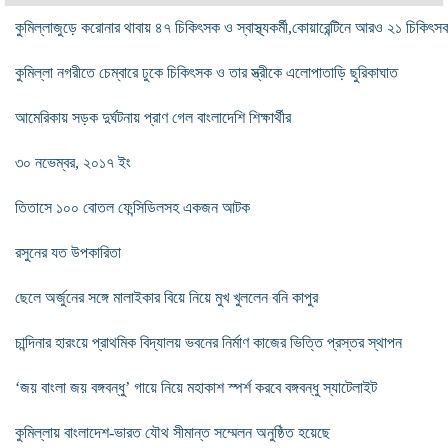
কুমিল্লাজুড়ে করোনার থাবায় ৪৭ চিকিৎসক ও স্বাস্থ্যকর্মী,কোয়ারেন্টিনে আরও ২১ চিকিৎস
কুমিল্লা নগরীতে চেম্বারে ঢুকে চিকিৎসক ও তার স্ত্রীকে এলোপাতাড়ি ছুরিকাঘাত
আমেরিকায় সড়ক দুর্ঘটনায় প্রাণ গেল বাংলাদেশি শিক্ষার্থীর
৩০ নভেম্বর, ২০১৭ ইং
তিতাসে ১০০ বোতল ফেন্সিডিলসহ একজন আটক
রসুনের যত উপকারিতা
ছেলে অর্জুনের সঙ্গে মালাইকার বিয়ে নিয়ে মুখ খুললেন বনি কাপুর
চান্দিনার হারংয়ে প্রাথমিক বিদ্যালয় ভবনের নির্মাণ কাজের ভিত্তি প্রস্তর স্থাপন
‘জয় বাংলা জয় বঙ্গবন্ধু’ গায়ে নিয়ে মহাকাশ স্পর্শ করবে বঙ্গবন্ধু স্যাটেলাইট
কুমিল্লায় বাংলাদেশ-ভারত যৌথ সীমান্ত সম্মেলন অনুষ্ঠিত হয়েছে