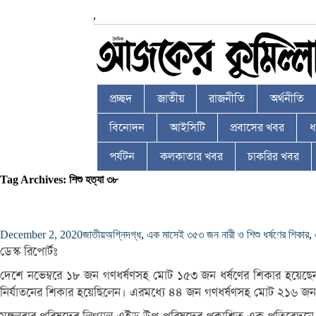
,
প্রচ্ছদ
জাতীয়
রাজনীতি
অর্থনীতি
বিনোদন
আইসিটি
প্রবাসের খবর
ধর
পর্যটন
কলকাতার খবর
চাকরির খবর
Tag Archives: শিশু হত্যা ৩৮
December 2, 2020
জাতীয়
অগ্নিদগ্ধ
,
এক মাসেই ৩৫৩ জন নারী ও শিশু ধর্ষণের শিকার
,
ডেস্ক রিপোর্টঃ
দেশে নভেম্বরে ১৮ জন গণধর্ষণসহ মোট ১৫৩ জন ধর্ষণের শিকার হয়েছেন।
নির্যাতনের শিকার হয়েছিলেন। এরমধ্যে ৪৪ জন গণধর্ষণসহ মোট ২১৬ জন 