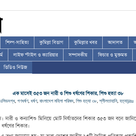
শিল্প-সাহিত্য
কুমিল্লা বিভাগ
কুমিল্লার খবর
আদালত
আ
্ম
লাইফ স্টাইল ও ক্যারিয়ার
সম্পাদকীয়
ফিচার ও মুক্তমত
ভিডিও নিউজ
এক মাসেই ৩৫৩ জন নারী ও শিশু ধর্ষণের শিকার, শিশু হত্যা ৩৮
এসিডদগ্ধ
,
গণধর্ষণ
,
ধর্ষণ
,
বাংলাদেশ মহিলা পরিষদ
,
শিশু হত্যা ৩৮
,
শ্লীলতাহানি
,
হত্যা
jitu
 নারী ও কন্যাশিশু মিলিয়ে মোট নির্যাতনের শিকার ৩৫৩ জন বলে জানিয়
ধর্ষণের শিকার।