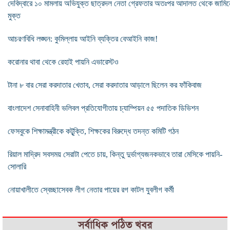
দেবিদ্বারে ১০ মামলায় অভিযুক্ত ছাত্রদল নেতা গ্রেফতার অতঃপর আদালত থেকে জামিন
মুক্ত
আচরণবিধি লঙ্ঘন: কুমিল্লায় আইনি ব্যক্তির বেআইনি কাজ!
করোনার থাবা থেকে রেহাই পায়নি এভারেস্টও
টানা ৮ বার সেরা করদাতার খেতাব, সেরা করদাতার আড়ালে ছিলেন কর ফাঁকিবাজ
বাংলাদেশ সেনাবাহিনী ভলিবল প্রতিযোগীতায় চ্যাম্পিয়ন ৫৫ পদাতিক ডিভিশন
ফেসবুকে শিক্ষামন্ত্রীকে কটূৃক্তি, শিক্ষকের বিরুদ্ধে তদন্ত কমিটি গঠন
রিয়াল মাদ্রিদ সবসময় সেরাটা পেতে চায়, কিন্তু দুর্ভাগ্যজনকভাবে তারা মেসিকে পায়নি-
সোলারি
নোয়াখালীতে স্বেচ্ছাসেবক লীগ নেতার পায়ের রগ কাটল যুবলীগ কর্মী
সর্বাধিক পঠিত খবর