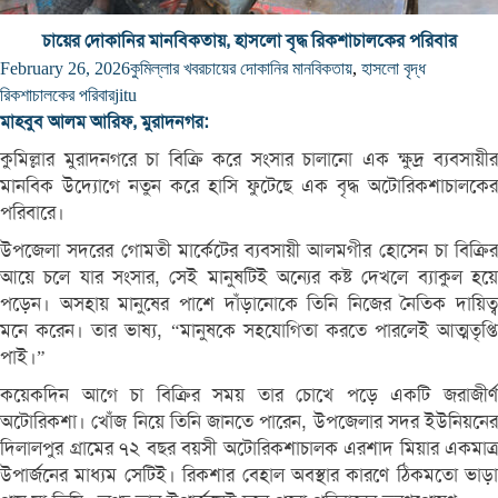
চায়ের দোকানির মানবিকতায়, হাসলো বৃদ্ধ রিকশাচালকের পরিবার
February 26, 2026
কুমিল্লার খবর
চায়ের দোকানির মানবিকতায়
,
হাসলো বৃদ্ধ
রিকশাচালকের পরিবার
jitu
মাহবুব আলম আরিফ, মুরাদনগর:
কুমিল্লার মুরাদনগরে চা বিক্রি করে সংসার চালানো এক ক্ষুদ্র ব্যবসায়ীর
মানবিক উদ্যোগে নতুন করে হাসি ফুটেছে এক বৃদ্ধ অটোরিকশাচালকের
পরিবারে।
উপজেলা সদরের গোমতী মার্কেটের ব্যবসায়ী আলমগীর হোসেন চা বিক্রির
আয়ে চলে যার সংসার, সেই মানুষটিই অন্যের কষ্ট দেখলে ব্যাকুল হয়ে
পড়েন। অসহায় মানুষের পাশে দাঁড়ানোকে তিনি নিজের নৈতিক দায়িত্ব
মনে করেন। তার ভাষ্য, “মানুষকে সহযোগিতা করতে পারলেই আত্মতৃপ্তি
পাই।”
কয়েকদিন আগে চা বিক্রির সময় তার চোখে পড়ে একটি জরাজীর্ণ
অটোরিকশা। খোঁজ নিয়ে তিনি জানতে পারেন, উপজেলার সদর ইউনিয়নের
দিলালপুর গ্রামের ৭২ বছর বয়সী অটোরিকশাচালক এরশাদ মিয়ার একমাত্র
উপার্জনের মাধ্যম সেটিই। রিকশার বেহাল অবস্থার কারণে ঠিকমতো ভাড়া