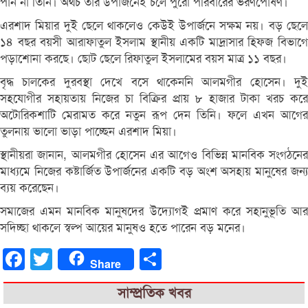
পান না তিনি। অথচ তার উপার্জনেই চলে পুরো পরিবারের ভরণপোষণ।
এরশাদ মিয়ার দুই ছেলে থাকলেও কেউই উপার্জনে সক্ষম নয়। বড় ছেলে
১৪ বছর বয়সী আরাফাতুল ইসলাম স্থানীয় একটি মাদ্রাসার হিফজ বিভাগে
পড়াশোনা করছে। ছোট ছেলে রিফাতুল ইসলামের বয়স মাত্র ১১ বছর।
বৃদ্ধ চালকের দুরবস্থা দেখে বসে থাকেননি আলমগীর হোসেন। দুই
সহযোগীর সহায়তায় নিজের চা বিক্রির প্রায় ৮ হাজার টাকা খরচ করে
অটোরিকশাটি মেরামত করে নতুন রূপ দেন তিনি। ফলে এখন আগের
তুলনায় ভালো ভাড়া পাচ্ছেন এরশাদ মিয়া।
স্থানীয়রা জানান, আলমগীর হোসেন এর আগেও বিভিন্ন মানবিক সংগঠনের
মাধ্যমে নিজের কষ্টার্জিত উপার্জনের একটি বড় অংশ অসহায় মানুষের জন্য
ব্যয় করেছেন।
সমাজের এমন মানবিক মানুষদের উদ্যোগই প্রমাণ করে সহানুভূতি আর
সদিচ্ছা থাকলে স্বল্প আয়ের মানুষও হতে পারেন বড় মনের।
Facebook
Twitter
Share
Share
সাম্প্রতিক খবর