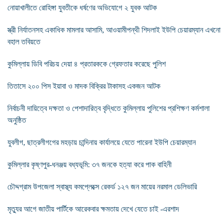
নোয়াখালীতে রোহিঙ্গা যুবতীকে ধর্ষণের অভিযোগে ২ যুবক আটক
স্ত্রী নির্যাতনসহ একাধিক মামলার আসামি, আওয়ামীপন্থী শিদলাই ইউপি চেয়ারম্যান এখনো
বহাল তবিয়তে
কুমিল্লায় ডিবি পরিচয় দেয়া ৪ প্রতারককে গ্রেফতার করেছে পুলিশ
তিতাসে ২০০ পিস ইয়াবা ও মাদক বিক্রির টাকাসহ একজন আটক
নির্বাচনী দায়িত্বে দক্ষতা ও পেশাদারিত্ব বৃদ্ধিতে কুমিল্লায় পুলিশের প্রশিক্ষণ কর্মশালা
অনুষ্ঠিত
যুবলীগ, ছাত্রলীগগের মহড়ায় চান্দিনায় কার্যালয়ে যেতে পারেনা ইউপি চেয়ারম্যান
কুমিল্লার কৃষ্ণপুর-ধনঞ্জয় বধ্যভূমি: ৩৭ জনকে হত্যা করে পাক বাহিনী
চৌদ্দগ্রাম উপজেলা স্বাস্থ্য কমপ্লেক্সে রেকর্ড ১২৭ জন মায়ের নরমাল ডেলিভারি
মৃত্যুর আগে জাতীয় পার্টিকে আরেকবার ক্ষমতায় দেখে যেতে চাই -এরশাদ