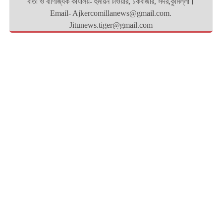
বার্তা ও বাণিজ্যিক কার্যালয়- হুমায়ন টাওয়ার, চকবাজার, সদর,কুমিল্লা।
Email- Ajkercomillanews@gmail.com.
Jitunews.tiger@gmail.com