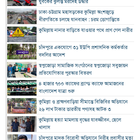
যুবকের ঝুলন্ত মরদেহ উদ্ধার
ঢাকা-চট্টগ্রাম মহাসড়কের কুমিল্লা অংশজুড়ে
ধীরগতিতে চলছে যানবাহন : চরম ভোগান্তিতে
কুমিল্লায় নানার বাড়িতে যাওয়ার পথে প্রাণ গেল নারীর
চাঁদপুরে একযোগে ৩১ ইউপি প্রশাসনিক কর্মকর্তার
বদলির আদেশ
স্বপ্নজোড়া সামাজিক সংগঠনের স্বপ্নজোড়া সবুজায়ন
প্রতিযোগিতার পুরস্কার বিতরণ
৪ হাজার ৭০০ ক্যাফের ব্র্যান্ড ক্যাফে আমাজনের
বাংলাদেশ যাত্রা শুরু
কুমিল্লা ও ব্রাহ্মণবাড়িয়া সীমান্তে বিজিবির অভিযানে
২৬ লাখ টাকার ভারতীয় পণ্যসহ আটক ৩
কুমিল্লায় হত্যা মামলায় বৃদ্ধের যাবজ্জীবন, ছেলে
খালাস
চাঁদপুরে মাদক বিরোধী অভিযানে নিরীহ প্রবাসীর মৃত্যু