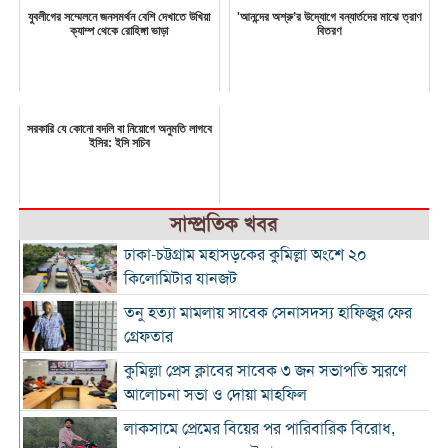
যুবলীগের সম্মেলনে জনসমর্থন বেশি দেখাতে উখিয়া
'আনন্দের অশ্রু’র উদ্যোগে বন্যার্তদের মাঝে ত্রাণ
ক্যাম্প থেকে রোহিঙ্গা ভাড়া
বিতরণ
সরকারি যে কোনো বদলি বা নিয়োগে অনুমতি লাগবে
ইসির: ইসি সচিব
সাম্প্রতিক খবর
ঢাকা-চট্টগ্রাম মহাসড়কের কুমিল্লা অংশে ২০
কিলোমিটার যানজট
তনু হত্যা মামলায় সাবেক সেনাসদস্য হাফিজুর ফের
গ্রেফতার
কুমিল্লা প্রেস ক্লাবের সাবেক ৩ জন সভাপতি স্মরণে
আলোচনা সভা ও দোয়া মাহফিল
লাকসামে প্রেমের বিয়ের পর পারিবারিক বিরোধ,