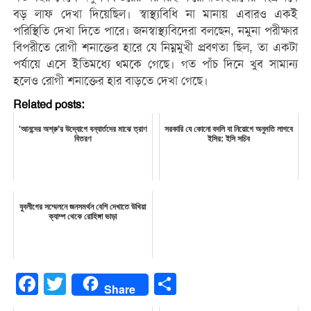
বড় লাফ দেখা দিয়েছিল। স্বাস্থ্যবিধি না মানায় এবারও একই
পরিস্থিতি দেখা দিতে পারে। জনস্বাস্থ্যবিদেরা বলছেন, নমুনা পরীক্ষার
বিপরীতে রোগী শনাক্তের হারে যে নিম্নমুখী প্রবণতা ছিল, তা একটা
পর্যায়ে এসে ইতিমধ্যে থমকে গেছে। গত পাঁচ দিনে খুব সামান্য
হলেও রোগী শনাক্তের হার বাড়তে দেখা গেছে।
Related posts:
'আনন্দের অশ্রু’র উদ্যোগে বন্যার্তদের মাঝে ত্রাণ
সরকারি যে কোনো বদলি বা নিয়োগে অনুমতি লাগবে
বিতরণ
ইসির: ইসি সচিব
যুবলীগের সম্মেলনে জনসমর্থন বেশি দেখাতে উখিয়া
ক্যাম্প থেকে রোহিঙ্গা ভাড়া
Facebook
Twitter
Share
Share