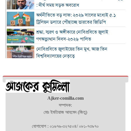
: দীর্ঘ সময় সড়ক অবরোধ
অর্থনীতিতে বড় লাফ: ২০২৯ সালের মধ্যেই ৫.১
ট্রিলিয়ন ডলারে পৌঁছাচ্ছে ভারতের জিডিপি
শ্রদ্ধা, স্মরণ ও অঙ্গীকারে নোবিপ্রবিতে জুলাই
গণঅভ্যুত্থান দিবস-২০২৬ পালিত
নোবিপ্রবিতে জুলাইয়ের তিন মুখ, আজ তিন
বিশ্ববিদ্যালয়ের নেতৃত্বে
জুলাই যুদ্ধ বাংলাদেশে গণতন্ত্রের অর্জন: মনিরুল হক
চৌধুরী
চৌদ্দগ্রামে রাস্তার জায়গায় নিয়ে হামলায় যুবকের মৃত্যু
Ajker-comilla.com
কুমিল্লায় জুলাই গণঅভ্যুত্থান দিবস পালিত
সম্পাদক:
মোঃ ইমতিয়াজ আহমেদ (জিতু)
কুমিল্লায় শ্বশুরবাড়িতে নাস্তা না দেওয়া নিয়ে বিরোধ,
অন্তঃসত্ত্বা মেয়ের বাবাকে হত্যার অভিযোগ
যোগাযোগ : ০১৬৭৬-৩২৭৫০৪/ ০৮১-৭৩৯৭০