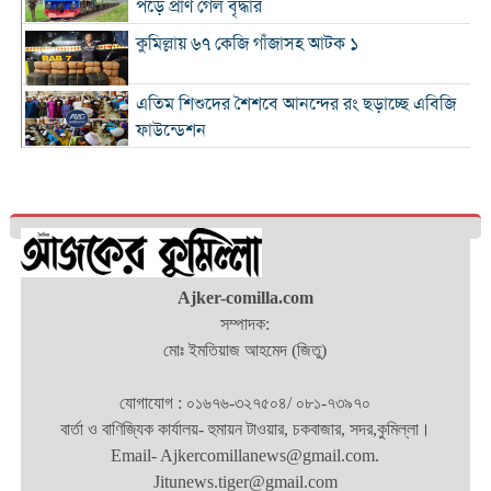
পড়ে প্রাণ গেল বৃদ্ধার
কুমিল্লায় ৬৭ কেজি গাঁজাসহ আটক ১
এতিম শিশুদের শৈশবে আনন্দের রং ছড়াচ্ছে এবিজি
ফাউন্ডেশন
সৌদিতে নির্মাণকাজের সময় প্রাণ গেল কুমিল্লার
যুবকের
ঢাকা-চট্টগ্রাম মহাসড়কের কুমিল্লা অংশে ২০
কিলোমিটার যানজট
তনু হত্যা মামলায় সাবেক সেনাসদস্য হাফিজুর ফের
Ajker-comilla.com
গ্রেফতার
সম্পাদক:
মোঃ ইমতিয়াজ আহমেদ (জিতু)
কুমিল্লা প্রেস ক্লাবের সাবেক ৩ জন সভাপতি স্মরণে
আলোচনা সভা ও দোয়া মাহফিল
যোগাযোগ : ০১৬৭৬-৩২৭৫০৪/ ০৮১-৭৩৯৭০
লাকসামে প্রেমের বিয়ের পর পারিবারিক বিরোধ,
বার্তা ও বাণিজ্যিক কার্যালয়- হুমায়ন টাওয়ার, চকবাজার, সদর,কুমিল্লা।
যুবকের ঝুলন্ত মরদেহ উদ্ধার
Email- Ajkercomillanews@gmail.com.
Jitunews.tiger@gmail.com
ঢাকা-চট্টগ্রাম মহাসড়কের কুমিল্লা অংশজুড়ে