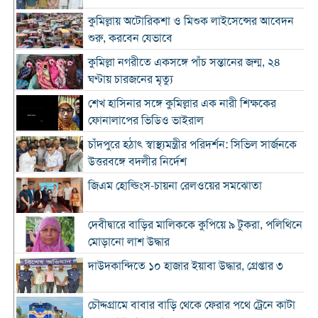
কুমিল্লায় অটোরিকশা ও মিশুক লাইসেন্সের আবেদন
শুরু, করবেন যেভাবে
কুমিল্লা নগরীতে একসঙ্গে পাঁচ সন্তানের জন্ম, ২৪
ঘণ্টায় চারজনের মৃত্যু
শেখ হাসিনার সঙ্গে কুমিল্লার এক নারী শিক্ষকের
ফোনালাপের ভিডিও ভাইরাল
চাঁদপুরে হঠাৎ স্বাস্থ্যমন্ত্রীর পরিদর্শন: সিভিল সার্জনকে
উত্তরবঙ্গে বদলীর নির্দেশ
জিএম হোল্ডিংস-চায়না রেলওয়ের সমঝোতা
দেবীদ্বারে বাড়ির মালিককে কুপিয়ে ৯ টুকরা, পলিথিনে
মোড়ানো লাশ উদ্ধার
দাউদকান্দিতে ১০ হাজার ইয়াবা উদ্ধার, গ্রেপ্তার ৩
চৌদ্দগ্রামে বাবার বাড়ি থেকে ফেরার পথে ট্রেনে কাটা