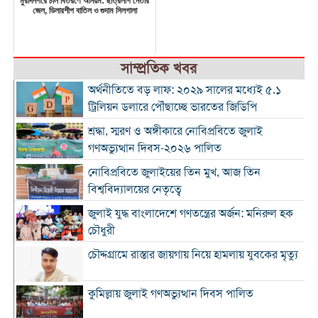
মুরাদনগরে চাল বিতরণে অনিয়ম: ছাত্রলীগ নেতার
জেল, ডিলারশীপ বাতিল ও গুদাম সিলগালা
সাম্প্রতিক খবর
অর্থনীতিতে বড় লাফ: ২০২৯ সালের মধ্যেই ৫.১
ট্রিলিয়ন ডলারে পৌঁছাচ্ছে ভারতের জিডিপি
শ্রদ্ধা, স্মরণ ও অঙ্গীকারে নোবিপ্রবিতে জুলাই
গণঅভ্যুত্থান দিবস-২০২৬ পালিত
নোবিপ্রবিতে জুলাইয়ের তিন মুখ, আজ তিন
বিশ্ববিদ্যালয়ের নেতৃত্বে
জুলাই যুদ্ধ বাংলাদেশে গণতন্ত্রের অর্জন: মনিরুল হক
চৌধুরী
চৌদ্দগ্রামে রাস্তার জায়গায় নিয়ে হামলায় যুবকের মৃত্যু
কুমিল্লায় জুলাই গণঅভ্যুত্থান দিবস পালিত