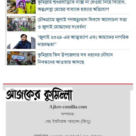
কুমিল্লায় শ্বশুরবাড়িতে নাস্তা না দেওয়া নিয়ে বিরোধ,
অন্তঃসত্ত্বা মেয়ের বাবাকে হত্যার অভিযোগ
চৌদ্দগ্রামে জুলাই গণঅভ্যুত্থান দিবসে আলোচনা সভা
ও জুলাই যোদ্ধাদের সংবর্ধনা
‘জুলাই ২০২৪-এর আত্মত্যাগ এবং আমাদের নাগরিক
দায়বদ্ধতা”
কুমিল্লায় তিন উপজেলার সব ধরনের নৌযান
নিবন্ধনের আওতায় আসছে
কুমিল্লার কৃতি সন্তান আওসাফ চৌধুরী নতুন কুঁড়ি
স্পোর্টস-২০২৬ এ জাতীয় দাবায় চ্যাম্পিয়ন
দাউদকান্দিতে ৫২ কেজি গাঁজাসহ প্রাইভেট কার জব্দ,
আটক ১
Ajker-comilla.com
কুমিল্লার ৫ হাসপাতাল-ডায়াগনস্টিক সাময়িকভাবে
সম্পাদক:
বন্ধের নির্দেশ
মোঃ ইমতিয়াজ আহমেদ (জিতু)
জুলাই গণ-অভ্যুত্থান দিবস উপলক্ষে নোবিপ্রবিতে
স্বেচ্ছায় রক্তদান কর্মসূচি
যোগাযোগ : ০১৬৭৬-৩২৭৫০৪/ ০৮১-৭৩৯৭০