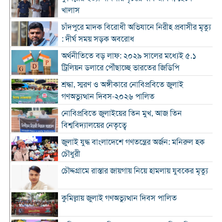
খালাস
চাঁদপুরে মাদক বিরোধী অভিযানে নিরীহ প্রবাসীর মৃত্যু
: দীর্ঘ সময় সড়ক অবরোধ
অর্থনীতিতে বড় লাফ: ২০২৯ সালের মধ্যেই ৫.১
ট্রিলিয়ন ডলারে পৌঁছাচ্ছে ভারতের জিডিপি
শ্রদ্ধা, স্মরণ ও অঙ্গীকারে নোবিপ্রবিতে জুলাই
গণঅভ্যুত্থান দিবস-২০২৬ পালিত
নোবিপ্রবিতে জুলাইয়ের তিন মুখ, আজ তিন
বিশ্ববিদ্যালয়ের নেতৃত্বে
জুলাই যুদ্ধ বাংলাদেশে গণতন্ত্রের অর্জন: মনিরুল হক
চৌধুরী
চৌদ্দগ্রামে রাস্তার জায়গায় নিয়ে হামলায় যুবকের মৃত্যু
কুমিল্লায় জুলাই গণঅভ্যুত্থান দিবস পালিত