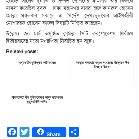
২০০৮ সালের দুর্নীতি ও সম্পদ গোপনের মামলায় তার বিরুদ্ধে
মামলা করেছিল দুদক । ঢাকা মহানগর দায়রা জজ কামরুল হোসেন
মোল্লা মঙ্গলবার সকালে এ নির্দেশ দেন।দুদকের আইনজীবী
মোশাররফ হোসেন কাজল বিষয়টি নিশ্চিত করেছেন।
উল্লেখ্য ৩০ মার্চ অনুষ্ঠিত কুমিল্লা সিটি করপোরেশন নির্বাচন
দ্বিতীয়বারের মতো নগরপিতা নির্বাচিত হন সাক্কু।
Related posts:
অধ্যক্ষহীন কুমিল্লার আট কলেজ
বরুড়ায় মানবতার বন্ধন সংগঠনের উদ্যোগে ঈদ
উপহার বিতরণ
নাঙ্গলকোটে বীর মুক্তিযোদ্ধা আবুল কাশেমের
মৃত্যুবার্ষিকী পালিত
Facebook
Twitter
Share
Share