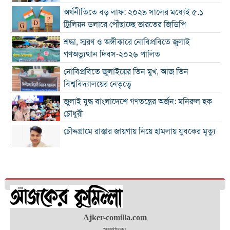
অর্থনীতিতে বড় লাফ: ২০২৯ সালের মধ্যেই ৫.১
ট্রিলিয়ন ডলারে পৌঁছাচ্ছে ভারতের জিডিপি
শ্রদ্ধা, স্মরণ ও অঙ্গীকারে নোবিপ্রবিতে জুলাই
গণঅভ্যুত্থান দিবস-২০২৬ পালিত
নোবিপ্রবিতে জুলাইয়ের তিন মুখ, আজ তিন
বিশ্ববিদ্যালয়ের নেতৃত্বে
জুলাই যুদ্ধ বাংলাদেশে গণতন্ত্রের অর্জন: মনিরুল হক
চৌধুরী
চৌদ্দগ্রামে রাস্তার জায়গায় নিয়ে হামলায় যুবকের মৃত্যু
কুমিল্লায় জুলাই গণঅভ্যুত্থান দিবস পালিত
কুমিল্লায় শ্বশুরবাড়িতে নাস্তা না দেওয়া নিয়ে বিরোধ,
অন্তঃসত্ত্বা মেয়ের বাবাকে হত্যার অভিযোগ
চৌদ্দগ্রামে জুলাই গণঅভ্যুত্থান দিবসে আলোচনা সভা
Ajker-comilla.com
ও জুলাই যোদ্ধাদের সংবর্ধনা
সম্পাদক: