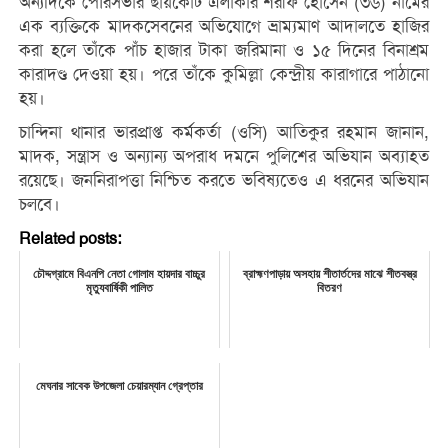
অন্যদিকে পৌরসভার ছায়কোট এলাকার শরীফ হোসেন (৩৬) নামের
এক ব্যক্তিকে মাদকসেবনের অভিযোগে ভ্রাম্যমাণ আদালতে হাজির
করা হলে তাঁকে পাঁচ হাজার টাকা জরিমানা ও ১৫ দিনের বিনাশ্রম
কারাদণ্ড দেওয়া হয়। পরে তাঁকে কুমিল্লা কেন্দ্রীয় কারাগারে পাঠানো
হয়।
চান্দিনা থানার ভারপ্রাপ্ত কর্মকর্তা (ওসি) আতিকুর রহমান জানান,
মাদক, সন্ত্রাস ও অন্যান্য অপরাধ দমনে পুলিশের অভিযান অব্যাহত
রয়েছে। জননিরাপত্তা নিশ্চিত করতে ভবিষ্যতেও এ ধরনের অভিযান
চলবে।
Related posts:
চৌদ্দগ্রামে বিএনপি নেতা গোলাম হায়দার বাচ্চুর
ব্রাহ্মণপাড়ায় অসহায় শীতার্তদের মাঝে শীতবস্ত্র
মৃত্যুবার্ষিকী পালিত
বিতরণ
মেঘনার সাবেক উপজেলা চেয়ারম্যান গ্রেপ্তার