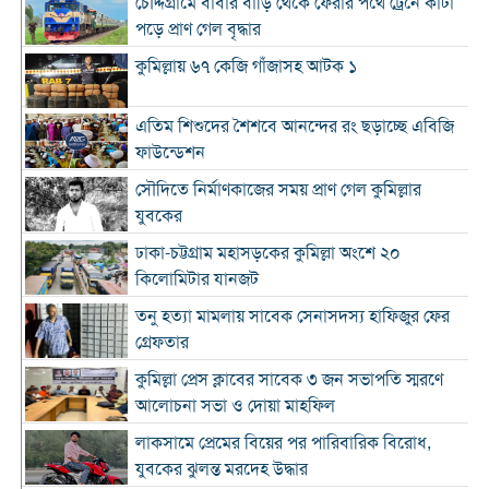
চৌদ্দগ্রামে বাবার বাড়ি থেকে ফেরার পথে ট্রেনে কাটা
পড়ে প্রাণ গেল বৃদ্ধার
কুমিল্লায় ৬৭ কেজি গাঁজাসহ আটক ১
এতিম শিশুদের শৈশবে আনন্দের রং ছড়াচ্ছে এবিজি
ফাউন্ডেশন
সৌদিতে নির্মাণকাজের সময় প্রাণ গেল কুমিল্লার
যুবকের
ঢাকা-চট্টগ্রাম মহাসড়কের কুমিল্লা অংশে ২০
কিলোমিটার যানজট
তনু হত্যা মামলায় সাবেক সেনাসদস্য হাফিজুর ফের
গ্রেফতার
কুমিল্লা প্রেস ক্লাবের সাবেক ৩ জন সভাপতি স্মরণে
আলোচনা সভা ও দোয়া মাহফিল
লাকসামে প্রেমের বিয়ের পর পারিবারিক বিরোধ,
যুবকের ঝুলন্ত মরদেহ উদ্ধার