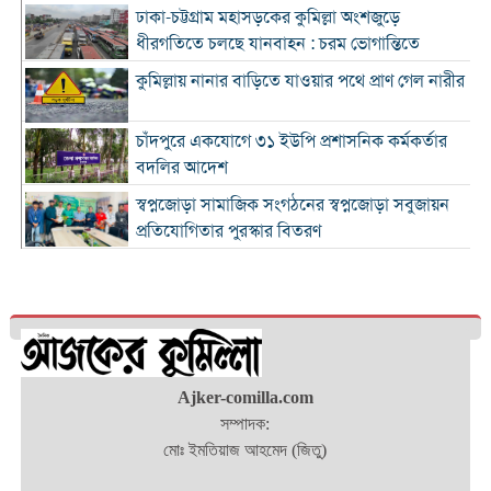
ঢাকা-চট্টগ্রাম মহাসড়কের কুমিল্লা অংশজুড়ে
ধীরগতিতে চলছে যানবাহন : চরম ভোগান্তিতে
কুমিল্লায় নানার বাড়িতে যাওয়ার পথে প্রাণ গেল নারীর
চাঁদপুরে একযোগে ৩১ ইউপি প্রশাসনিক কর্মকর্তার
বদলির আদেশ
স্বপ্নজোড়া সামাজিক সংগঠনের স্বপ্নজোড়া সবুজায়ন
প্রতিযোগিতার পুরস্কার বিতরণ
৪ হাজার ৭০০ ক্যাফের ব্র্যান্ড ক্যাফে আমাজনের
বাংলাদেশ যাত্রা শুরু
কুমিল্লা ও ব্রাহ্মণবাড়িয়া সীমান্তে বিজিবির অভিযানে
২৬ লাখ টাকার ভারতীয় পণ্যসহ আটক ৩
কুমিল্লায় হত্যা মামলায় বৃদ্ধের যাবজ্জীবন, ছেলে
Ajker-comilla.com
খালাস
সম্পাদক:
মোঃ ইমতিয়াজ আহমেদ (জিতু)
চাঁদপুরে মাদক বিরোধী অভিযানে নিরীহ প্রবাসীর মৃত্যু
: দীর্ঘ সময় সড়ক অবরোধ