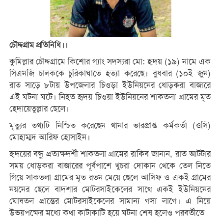
চৌদ্দগ্রাম প্রতিনিধি।।
কুমিল্লার চৌদ্দগ্রামে কিশোর গ্যাং সদস্যরা মো: হৃদয় (১৯) নামে এক
সিএনজি চালককে চুরিকাঘাতে হত্যা করেছে। বুধবার (১০ই জুন)
রাত সাড়ে ৮টায় উপজেলার চিওড়া ইউনিয়নের ধোড়করা বাজারে
এই ঘটনা ঘটে। নিহত হৃদয় চিওয়া ইউনিয়নের শাকতলা গ্রামের মৃত
হেদায়েতুল্লার ছেলে।
মৃত্যুর তথ্যটি নিশ্চিত করেছেন থানার ভারপ্রাপ্ত কর্মকর্তা (ওসি)
মোহাম্মদ আরিফ হোসাইন।
হৃদয়ের বন্ধু প্রত্যক্ষদর্শী শাকতলা গ্রামের রাকিব জানান, রাত আটটার
সময় ধোড়করা বাজারের পূর্বপাশে খুচরা দোকান থেকে তেল নিতে
গিয়ে সাকতলা গ্রামের মৃত রতন মেয়ে ছেলে আসিফ ও একই গ্রামের
নয়নের ছেলে বাদশার মোটরসাইকেলের সাথে একই ইউনিয়নের
ঘোষতল প্রান্তের মোটরসাইকেলের সামান্য গসা লাগে। এ নিয়ে
উভয়পক্ষের মধ্যে কথা কাটাকাটি হয়ে ঘটনা শেষ হলেও পরবর্তীতে