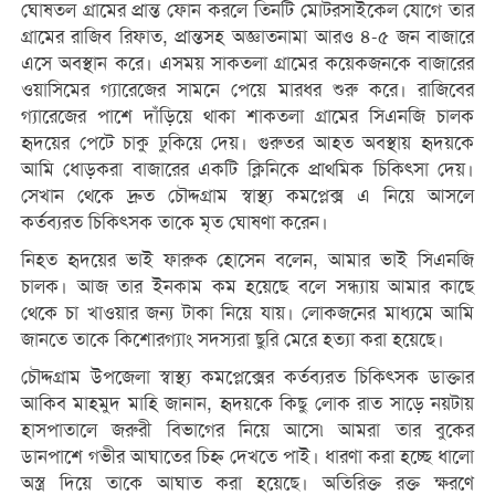
ঘোষতল গ্রামের প্রান্ত ফোন করলে তিনটি মোটরসাইকেল যোগে তার
গ্রামের রাজিব রিফাত, প্রান্তসহ অজ্ঞাতনামা আরও ৪-৫ জন বাজারে
এসে অবস্থান করে। এসময় সাকতলা গ্রামের কয়েকজনকে বাজারের
ওয়াসিমের গ্যারেজের সামনে পেয়ে মারধর শুরু করে। রাজিবের
গ্যারেজের পাশে দাঁড়িয়ে থাকা শাকতলা গ্রামের সিএনজি চালক
হৃদয়ের পেটে চাকু ঢুকিয়ে দেয়। গুরুতর আহত অবস্থায় হৃদয়কে
আমি ধোড়করা বাজারের একটি ক্লিনিকে প্রাথমিক চিকিৎসা দেয়।
সেখান থেকে দ্রুত চৌদ্দগ্রাম স্বাস্থ্য কমপ্লেক্স এ নিয়ে আসলে
কর্তব্যরত চিকিৎসক তাকে মৃত ঘোষণা করেন।
নিহত হৃদয়ের ভাই ফারুক হোসেন বলেন, আমার ভাই সিএনজি
চালক। আজ তার ইনকাম কম হয়েছে বলে সন্ধ্যায় আমার কাছে
থেকে চা খাওয়ার জন্য টাকা নিয়ে যায়। লোকজনের মাধ্যমে আমি
জানতে তাকে কিশোরগ্যাং সদস্যরা ছুরি মেরে হত্যা করা হয়েছে।
চৌদ্দগ্রাম উপজেলা স্বাস্থ্য কমপ্লেক্সের কর্তব্যরত চিকিৎসক ডাক্তার
আকিব মাহমুদ মাহি জানান, হৃদয়কে কিছু লোক রাত সাড়ে নয়টায়
হাসপাতালে জরুরী বিভাগের নিয়ে আসে৷ আমরা তার বুকের
ডানপাশে গভীর আঘাতের চিহ্ন দেখতে পাই। ধারণা করা হচ্ছে ধালো
অস্ত্র দিয়ে তাকে আঘাত করা হয়েছে। অতিরিক্ত রক্ত ক্ষরণে