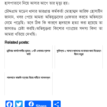
হাসপাতালে নিয়ে আসার আগে তার মৃত্যু হয়।
চৌদ্দগ্রাম মডেল থানার ভারপ্রাপ্ত কর্মকর্তা মোহাম্মদ আরিফ হোসাইন
জানান, খবর পেয়ে আমরা অভিযুক্তদের গ্রেফতার করতে অভিযানে
নেমে পড়েছি। তবে ঠিক কি কারণে হৃদয়কে হত্যা করা হয়েছে তা
জানারও চেষ্টা করছি।অভিযুক্তরা কিশোর গ্যাংয়ের সদস্য কিনা তা
আমরা খতিয়ে দেখছি।
Related posts:
চান্দিনায় কালবৈশাখীর তান্ডব; ১৭টি এলাকায় ব্যাপক
কুমিল্লা-২ আসনে জাসদের মনোনয়ন জমা দিয়েছেন
ক্ষতি
ধীমন বড়ুয়া
লাকসামে ফারুকি হত্যার বিচার দাবীতে মানববন্ধন
Facebook
Twitter
Share
Share