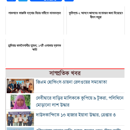
লাকসামে ফারুকি হত্যার বিচার দাবীতে মানববন্ধন
কুমিল্লা-২ আসনে জাসদের মনোনয়ন জমা দিয়েছেন
ধীমন বড়ুয়া
চান্দিনায় কালবৈশাখীর তান্ডব; ১৭টি এলাকায় ব্যাপক
ক্ষতি
সাম্প্রতিক খবর
জিএম হোল্ডিংস-চায়না রেলওয়ের সমঝোতা
দেবীদ্বারে বাড়ির মালিককে কুপিয়ে ৯ টুকরা, পলিথিনে
মোড়ানো লাশ উদ্ধার
দাউদকান্দিতে ১০ হাজার ইয়াবা উদ্ধার, গ্রেপ্তার ৩