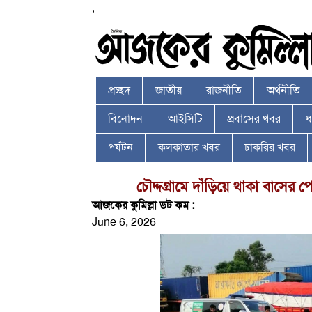
,
প্রচ্ছদ
জাতীয়
রাজনীতি
অর্থনীতি
বিনোদন
আইসিটি
প্রবাসের খবর
ধর
পর্যটন
কলকাতার খবর
চাকরির খবর
চৌদ্দগ্রামে দাঁড়িয়ে থাকা বাসে
আজকের কুমিল্লা ডট কম :
June 6, 2026