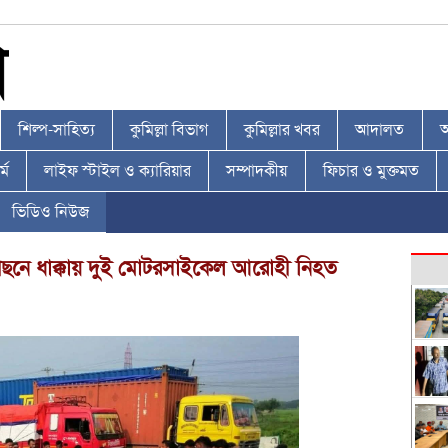
শিল্প-সাহিত্য
কুমিল্লা বিভাগ
কুমিল্লার খবর
আদালত
আ
্ম
লাইফ স্টাইল ও ক্যারিয়ার
সম্পাদকীয়
ফিচার ও মুক্তমত
ভিডিও নিউজ
র পেছনে ধাক্কায় দুই মোটরসাইকেল আরোহী নিহত