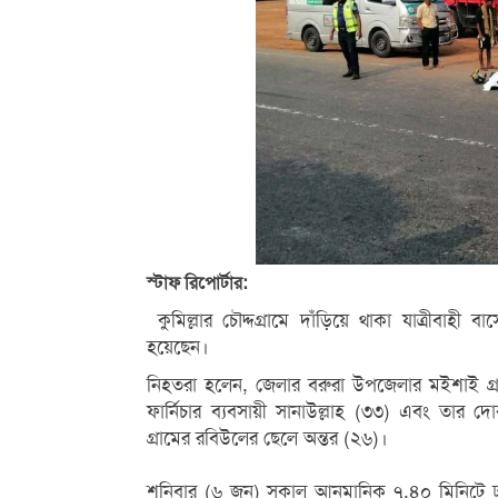
স্টাফ রিপোর্টার:
‎ কুমিল্লার চৌদ্দগ্রামে দাঁড়িয়ে থাকা যাত্রীবা
হয়েছেন।
নিহতরা হলেন, জেলার বরুরা উপজেলার মইশাই গ্রাম
ফার্নিচার ব্যবসায়ী সানাউল্লাহ (৩৩) এবং তা
গ্রামের রবিউলের ছেলে অন্তর (২৬)।
‎শনিবার (৬ জুন) সকাল আনুমানিক ৭.৪০ মিনিটে ঢা