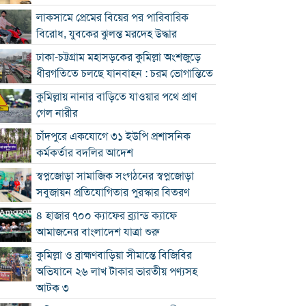
লাকসামে প্রেমের বিয়ের পর পারিবারিক
বিরোধ, যুবকের ঝুলন্ত মরদেহ উদ্ধার
ঢাকা-চট্টগ্রাম মহাসড়কের কুমিল্লা অংশজুড়ে
ধীরগতিতে চলছে যানবাহন : চরম ভোগান্তিতে
কুমিল্লায় নানার বাড়িতে যাওয়ার পথে প্রাণ
গেল নারীর
চাঁদপুরে একযোগে ৩১ ইউপি প্রশাসনিক
কর্মকর্তার বদলির আদেশ
স্বপ্নজোড়া সামাজিক সংগঠনের স্বপ্নজোড়া
সবুজায়ন প্রতিযোগিতার পুরস্কার বিতরণ
৪ হাজার ৭০০ ক্যাফের ব্র্যান্ড ক্যাফে
আমাজনের বাংলাদেশ যাত্রা শুরু
কুমিল্লা ও ব্রাহ্মণবাড়িয়া সীমান্তে বিজিবির
অভিযানে ২৬ লাখ টাকার ভারতীয় পণ্যসহ
আটক ৩