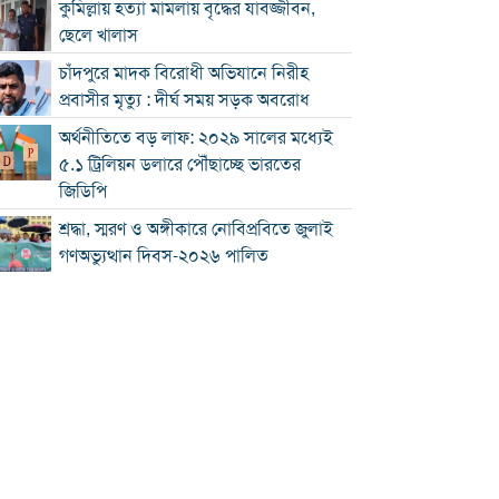
কুমিল্লায় হত্যা মামলায় বৃদ্ধের যাবজ্জীবন,
ছেলে খালাস
চাঁদপুরে মাদক বিরোধী অভিযানে নিরীহ
প্রবাসীর মৃত্যু : দীর্ঘ সময় সড়ক অবরোধ
অর্থনীতিতে বড় লাফ: ২০২৯ সালের মধ্যেই
৫.১ ট্রিলিয়ন ডলারে পৌঁছাচ্ছে ভারতের
জিডিপি
শ্রদ্ধা, স্মরণ ও অঙ্গীকারে নোবিপ্রবিতে জুলাই
গণঅভ্যুত্থান দিবস-২০২৬ পালিত
নোবিপ্রবিতে জুলাইয়ের তিন মুখ, আজ তিন
বিশ্ববিদ্যালয়ের নেতৃত্বে
জুলাই যুদ্ধ বাংলাদেশে গণতন্ত্রের অর্জন:
মনিরুল হক চৌধুরী
চৌদ্দগ্রামে রাস্তার জায়গায় নিয়ে হামলায়
যুবকের মৃত্যু
কুমিল্লায় জুলাই গণঅভ্যুত্থান দিবস পালিত