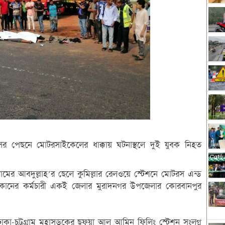
হী বাসের পেছনে মোটরসাইকেলের ধাক্কায় ঘটনাস্থলে দুই যুবক নিহত
ের আবদুল্লাহ’র ছেলে কুমিল্লার রেলওয়ে স্টেশনে মোটরস এন্ড
র দোকানের কর্মচারী একই জেলার মুরাদনগর উপজেলার কোরবানপুর
কা-চট্রগ্রাম মহাসড়কের ছুফুয়া আল আমিন ফিলিং স্টেশন সংলগ্ন