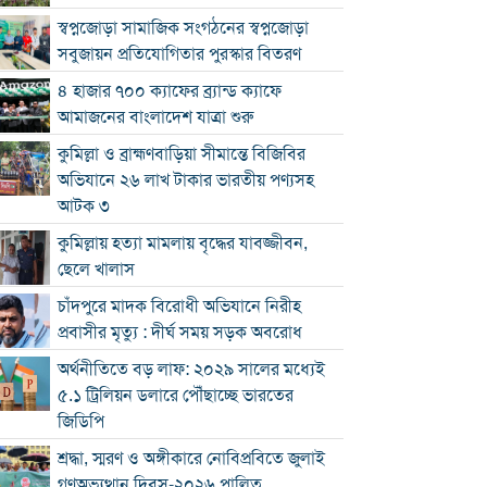
স্বপ্নজোড়া সামাজিক সংগঠনের স্বপ্নজোড়া
সবুজায়ন প্রতিযোগিতার পুরস্কার বিতরণ
৪ হাজার ৭০০ ক্যাফের ব্র্যান্ড ক্যাফে
আমাজনের বাংলাদেশ যাত্রা শুরু
কুমিল্লা ও ব্রাহ্মণবাড়িয়া সীমান্তে বিজিবির
অভিযানে ২৬ লাখ টাকার ভারতীয় পণ্যসহ
আটক ৩
কুমিল্লায় হত্যা মামলায় বৃদ্ধের যাবজ্জীবন,
ছেলে খালাস
চাঁদপুরে মাদক বিরোধী অভিযানে নিরীহ
প্রবাসীর মৃত্যু : দীর্ঘ সময় সড়ক অবরোধ
অর্থনীতিতে বড় লাফ: ২০২৯ সালের মধ্যেই
৫.১ ট্রিলিয়ন ডলারে পৌঁছাচ্ছে ভারতের
জিডিপি
শ্রদ্ধা, স্মরণ ও অঙ্গীকারে নোবিপ্রবিতে জুলাই
গণঅভ্যুত্থান দিবস-২০২৬ পালিত