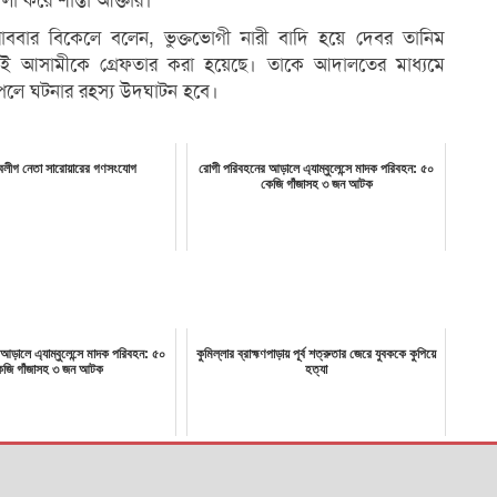
লা করে শান্তা আক্তার।
রোববার বিকেলে বলেন, ভুক্তভোগী নারী বাদি হয়ে দেবর তানিম
ধ্যেই আসামীকে গ্রেফতার করা হয়েছে। তাকে আদালতের মাধ্যমে
পেলে ঘটনার রহস্য উদঘাটন হবে।
ুবলীগ নেতা সারোয়ারের গণসংযোগ
রোগী পরিবহনের আড়ালে এ্যাম্বুলেন্সে মাদক পরিবহন: ৫০
কেজি গাঁজাসহ ৩ জন আটক
আড়ালে এ্যাম্বুলেন্সে মাদক পরিবহন: ৫০
কুমিল্লার ব্রাহ্মণপাড়ায় পূর্ব শত্রুতার জেরে যুবককে কুপিয়ে
েজি গাঁজাসহ ৩ জন আটক
হত্যা