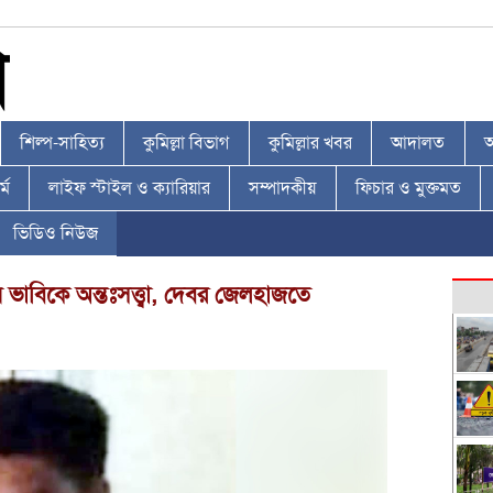
শিল্প-সাহিত্য
কুমিল্লা বিভাগ
কুমিল্লার খবর
আদালত
আ
্ম
লাইফ স্টাইল ও ক্যারিয়ার
সম্পাদকীয়
ফিচার ও মুক্তমত
ভিডিও নিউজ
ে ভাবিকে অন্তঃসত্ত্বা, দেবর জেলহাজতে