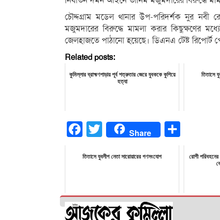
নির্যাতন দমন আইনে তানিম মজুমদারের বিরুদ্ধে মাম
চৌদ্দগ্রাম মডেল থানার উপ-পরিদর্শক নুর নবী 
মজুমদারের বিরুদ্ধে মামলা করার কিছুক্ষণের ম
জেলহাজতে পাঠানো হয়েছে। ডিএনএ টেষ্ট রিপোর্ট 
Related posts:
কুমিল্লার ব্রাহ্মণপাড়ায় পূর্ব শত্রুতার জেরে যুবককে কুপিয়ে
তিতাসে য
হত্যা
Facebook
Twitter
Share
Share
তিতাসে যুবলীগ নেতা সারোয়ারের গণসংযোগ
রোগী পরিবহনের 
ক