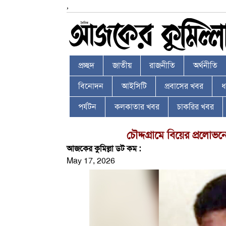
,
প্রচ্ছদ
জাতীয়
রাজনীতি
অর্থনীতি
বিনোদন
আইসিটি
প্রবাসের খবর
ধর
পর্যটন
কলকাতার খবর
চাকরির খবর
চৌদ্দগ্রামে বিয়ের প্রলোভন
আজকের কুমিল্লা ডট কম :
May 17, 2026