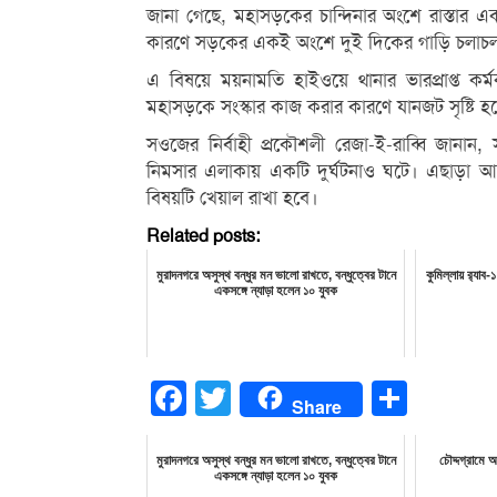
জানা গেছে, মহাসড়কের চান্দিনার অংশে রাস্তার 
কারণে সড়কের একই অংশে দুই দিকের গাড়ি চলাচল 
এ বিষয়ে ময়নামতি হাইওয়ে থানার ভারপ্রাপ্ত কর্ম
মহাসড়কে সংস্কার কাজ করার কারণে যানজট সৃষ্টি 
সওজের নির্বাহী প্রকৌশলী রেজা-ই-রাব্বি জানান
নিমসার এলাকায় একটি দুর্ঘটনাও ঘটে। এছাড়া আজ
বিষয়টি খেয়াল রাখা হবে।
Related posts:
মুরাদনগরে অসুস্থ বন্ধুর মন ভালো রাখতে, বন্ধুত্বের টানে
কুমিল্লায় র‌্যা
একসঙ্গে ন্যাড়া হলেন ১০ যুবক
Facebook
Twitter
Share
Share
মুরাদনগরে অসুস্থ বন্ধুর মন ভালো রাখতে, বন্ধুত্বের টানে
চৌদ্দগ্রামে 
একসঙ্গে ন্যাড়া হলেন ১০ যুবক