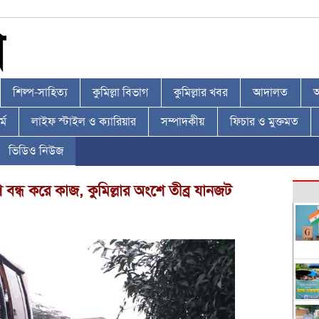
শিল্প-সাহিত্য
কুমিল্লা বিভাগ
কুমিল্লার খবর
আদালত
আ
্ম
লাইফ স্টাইল ও ক্যারিয়ার
সম্পাদকীয়
ফিচার ও মুক্তমত
ভিডিও নিউজ
 বন্ধ করে কাজ, কুমিল্লার অংশে তীব্র যানজট