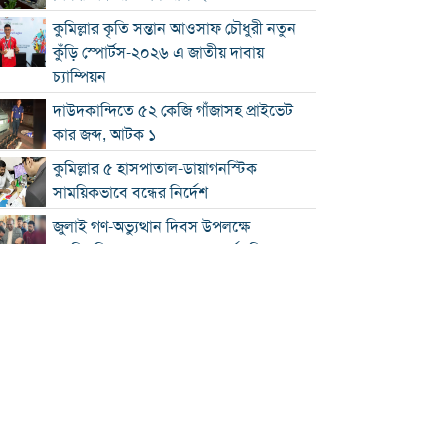
কুমিল্লার কৃতি সন্তান আওসাফ চৌধুরী নতুন
কুঁড়ি স্পোর্টস-২০২৬ এ জাতীয় দাবায়
চ্যাম্পিয়ন
দাউদকান্দিতে ৫২ কেজি গাঁজাসহ প্রাইভেট
কার জব্দ, আটক ১
কুমিল্লার ৫ হাসপাতাল-ডায়াগনস্টিক
সাময়িকভাবে বন্ধের নির্দেশ
জুলাই গণ-অভ্যুত্থান দিবস উপলক্ষে
নোবিপ্রবিতে স্বেচ্ছায় রক্তদান কর্মসূচি
ব্রাহ্মণবাড়িয়ায় ট্রাকের ধাক্কায় সৌদি প্রবাসীর
মৃত্যু
সন্ধ্যার মধ্যে কুমিল্লাসহ ১৪ জেলায় ঝোড়ো
হাওয়াসহ বৃষ্টির সম্ভাবনা
দাউদকান্দিতে পুলিশের অভিযানে গ্রেপ্তার ৩