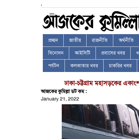
,
প্রচ্ছদ
জাতীয়
রাজনীতি
অর্থনীতি
বিনোদন
আইসিটি
প্রবাসের খবর
ধর
পর্যটন
কলকাতার খবর
চাকরির খবর
ঢাকা-চট্টগ্রাম মহাসড়কের একাংশ
আজকের কুমিল্লা ডট কম :
January 21, 2022