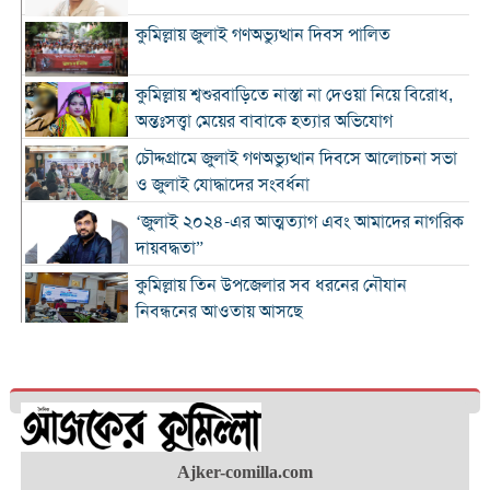
কুমিল্লায় জুলাই গণঅভ্যুত্থান দিবস পালিত
কুমিল্লায় শ্বশুরবাড়িতে নাস্তা না দেওয়া নিয়ে বিরোধ,
অন্তঃসত্ত্বা মেয়ের বাবাকে হত্যার অভিযোগ
চৌদ্দগ্রামে জুলাই গণঅভ্যুত্থান দিবসে আলোচনা সভা
ও জুলাই যোদ্ধাদের সংবর্ধনা
‘জুলাই ২০২৪-এর আত্মত্যাগ এবং আমাদের নাগরিক
দায়বদ্ধতা”
কুমিল্লায় তিন উপজেলার সব ধরনের নৌযান
নিবন্ধনের আওতায় আসছে
কুমিল্লার কৃতি সন্তান আওসাফ চৌধুরী নতুন কুঁড়ি
স্পোর্টস-২০২৬ এ জাতীয় দাবায় চ্যাম্পিয়ন
দাউদকান্দিতে ৫২ কেজি গাঁজাসহ প্রাইভেট কার জব্দ,
আটক ১
Ajker-comilla.com
কুমিল্লার ৫ হাসপাতাল-ডায়াগনস্টিক সাময়িকভাবে