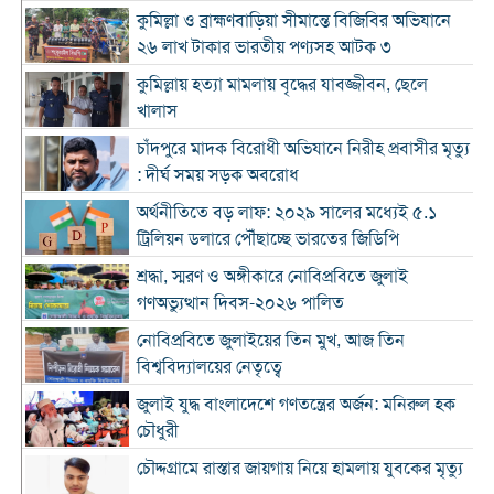
কুমিল্লা ও ব্রাহ্মণবাড়িয়া সীমান্তে বিজিবির অভিযানে
২৬ লাখ টাকার ভারতীয় পণ্যসহ আটক ৩
কুমিল্লায় হত্যা মামলায় বৃদ্ধের যাবজ্জীবন, ছেলে
খালাস
চাঁদপুরে মাদক বিরোধী অভিযানে নিরীহ প্রবাসীর মৃত্যু
: দীর্ঘ সময় সড়ক অবরোধ
অর্থনীতিতে বড় লাফ: ২০২৯ সালের মধ্যেই ৫.১
ট্রিলিয়ন ডলারে পৌঁছাচ্ছে ভারতের জিডিপি
শ্রদ্ধা, স্মরণ ও অঙ্গীকারে নোবিপ্রবিতে জুলাই
গণঅভ্যুত্থান দিবস-২০২৬ পালিত
নোবিপ্রবিতে জুলাইয়ের তিন মুখ, আজ তিন
বিশ্ববিদ্যালয়ের নেতৃত্বে
জুলাই যুদ্ধ বাংলাদেশে গণতন্ত্রের অর্জন: মনিরুল হক
চৌধুরী
চৌদ্দগ্রামে রাস্তার জায়গায় নিয়ে হামলায় যুবকের মৃত্যু