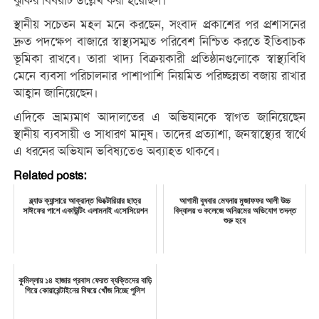
ঝুঁকির বিষয়টি উল্লেখ করা হয়েছিল।
স্থানীয় সচেতন মহল মনে করছেন, সংবাদ প্রকাশের পর প্রশাসনের
দ্রুত পদক্ষেপ বাজারে স্বাস্থ্যসম্মত পরিবেশ নিশ্চিত করতে ইতিবাচক
ভূমিকা রাখবে। তারা খাদ্য বিক্রয়কারী প্রতিষ্ঠানগুলোকে স্বাস্থ্যবিধি
মেনে ব্যবসা পরিচালনার পাশাপাশি নিয়মিত পরিচ্ছন্নতা বজায় রাখার
আহ্বান জানিয়েছেন।
এদিকে ভ্রাম্যমাণ আদালতের এ অভিযানকে স্বাগত জানিয়েছেন
স্থানীয় ব্যবসায়ী ও সাধারণ মানুষ। তাদের প্রত্যাশা, জনস্বাস্থ্যের স্বার্থে
এ ধরনের অভিযান ভবিষ্যতেও অব্যাহত থাকবে।
Related posts:
ব্ল্যাড ক্যান্সারে আক্রান্ত ভিক্টোরিয়ার ছাত্র
আগামী বুধবার মেঘনায় মুজাফফর আলী উচ্চ
সাঈফের পাশে একাউন্টিং এলামনাই এসোসিয়েশন
বিদ্যালয় ও কলেজে অনিয়মের অভিযোগ তদন্ত
শুরু হবে
কুমিল্লায় ১৪ হাজার প্রবাস ফেরত ব্যক্তিদের বাড়ি
গিয়ে কোয়ারেন্টাইনের বিষয়ে খোঁজ নিচ্ছে পুলিশ