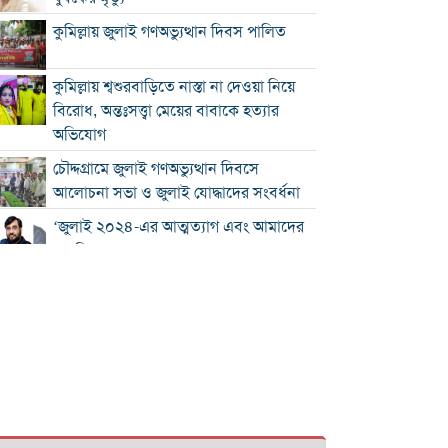
কুমিল্লায় জুলাই গণঅভ্যুত্থান দিবস পালিত
কুমিল্লায় শ্বশুরবাড়িতে নাস্তা না দেওয়া নিয়ে
বিরোধ, অন্তঃসত্ত্বা মেয়ের বাবাকে হত্যার
অভিযোগ
চৌদ্দগ্রামে জুলাই গণঅভ্যুত্থান দিবসে
আলোচনা সভা ও জুলাই যোদ্ধাদের সংবর্ধনা
‘জুলাই ২০২৪-এর আত্মত্যাগ এবং আমাদের
নাগরিক দায়বদ্ধতা”
কুমিল্লায় তিন উপজেলার সব ধরনের নৌযান
নিবন্ধনের আওতায় আসছে
কুমিল্লার কৃতি সন্তান আওসাফ চৌধুরী নতুন
কুঁড়ি স্পোর্টস-২০২৬ এ জাতীয় দাবায়
চ্যাম্পিয়ন
দাউদকান্দিতে ৫২ কেজি গাঁজাসহ প্রাইভেট