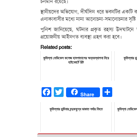
চলমান রয়েছে।
স্থানীয়দের অভিযোগ, দীর্ঘদিন ধরে ভবনটির একটি 
এলাকাবাসীর মধ্যে নানা আলোচনা-সমালোচনার সৃষ্টি
পুলিশ জানিয়েছে, ঘটনার প্রকৃত রহস্য উদঘাটনে তদন
প্রয়োজনীয় আইনগত ব্যবস্থা গ্রহণ করা হবে।
Related posts:
কুমিল্লা মেডিকেল কলেজ হাসপাতালের অব্যবস্থাপনা নিয়ে
কুমিল্লার চা
হাইকোর্টে রিট
Facebook
Twitter
Share
Share
কুমিল্লার চান্দিনায় বন্দুকযুদ্ধে ডাকাত সর্দার নিহত
কুমিল্লা মেডিকে