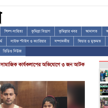
শিল্প-সাহিত্য
কুমিল্লা বিভাগ
কুমিল্লার খবর
আদালত
আ
্ম
লাইফ স্টাইল ও ক্যারিয়ার
সম্পাদকীয়
ফিচার ও মুক্তমত
ভিডিও নিউজ
অসামাজিক কার্যকলাপের অভিযোগে ৩ জন আটক