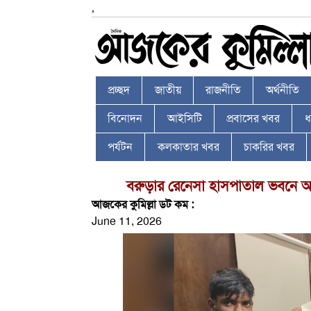
,
প্রচ্ছদ
জাতীয়
রাজনীতি
অর্থনীতি
বিনোদন
আইসিটি
প্রবাসের খবর
ধর
পর্যটন
কলকাতার খবর
চাকরির খবর
বরুড়ার রেনেসা হাসপাতাল ভবনে 
আজকের কুমিল্লা ডট কম :
June 11, 2026