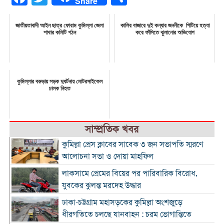
Share
জাতীয়তাবাদী আইন ছাত্র ফোরাম কুমিল্লা জেলা
কালির বাজারে দুই কন্যার জননীকে পিটিয়ে হত্যা
শাখার কমিটি গঠন
করে ফাঁসিতে ঝুলানোর অভিযোগ
কুমিল্লার বরুড়ায় সড়ক দুঘর্টনায় মোটরসাইকেল
চালক নিহত
সাম্প্রতিক খবর
কুমিল্লা প্রেস ক্লাবের সাবেক ৩ জন সভাপতি স্মরণে
আলোচনা সভা ও দোয়া মাহফিল
লাকসামে প্রেমের বিয়ের পর পারিবারিক বিরোধ,
যুবকের ঝুলন্ত মরদেহ উদ্ধার
ঢাকা-চট্টগ্রাম মহাসড়কের কুমিল্লা অংশজুড়ে
ধীরগতিতে চলছে যানবাহন : চরম ভোগান্তিতে