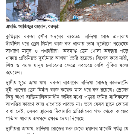
এমডি. আজিজুর রহমান, বরুড়া:
কুমিল্লার বরুড়া পৌর সদরের ব্যস্ততম চান্দিনা রোড এলাকায়
দীর্ঘদিন ধরে ড্রেন নির্মাণ কাজ বন্ধ থাকায় চরম দুর্ভোগে পড়েছেন
সাধারণ মানুষ ও পথচারীরা। অসমাপ্ত ড্রেন খোলা অবস্থায় পড়ে
থাকায় প্রতিনিয়ত দুর্ঘটনার আশঙ্কা তৈরি হয়েছে। বিশেষ করে নারী,
শিশু ও বয়স্ক মানুষ চলাচলের ক্ষেত্রে সবচেয়ে বেশি ঝুঁকির মধ্যে
রয়েছেন।
স্থানীয় সূত্রে জানা যায়, বরুড়া বাজারের চান্দিনা রোডস্থ কালভার্টের
দুই পাশের ড্রেন নির্মাণ কাজ কয়েক মাস ধরে বন্ধ রয়েছে। ড্রেনের
কিছু অংশ ব্যক্তিমালিকানাধীন জমির মধ্যে পড়ায় জমির মালিকদের
আপত্তির কারণে কাজ এগোতে পারছে না। তবে যেসব স্থানে কোনো
বাধা নেই, সেসব স্থানেও ঠিকাদারি প্রতিষ্ঠানের পক্ষ থেকে কাজের
গতি না থাকায় জনমনে ক্ষোভ দেখা দিয়েছে।
স্থানীয়রা জানান, চান্দিনা রোডের শুরু থেকে হয়দার মার্কেট পর্যন্ত যে