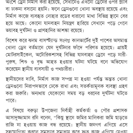
অংশে ড্রেন নির্মাণ করা হয়েছে, সেখানেও এখনো ড্রেনের ওপর স্ল্যাব
বা ঢাকনা বসানো হয়নি। ফলে ড্রেনগুলো খোলা অবস্থায় রয়েছে এবং
নির্মাণ কাজে ব্যবহৃত লোহার রডের ধারালো মাথা বিভিন্ন স্থানে বের
হয়ে আছে। কোনো যানবাহন নিয়ন্ত্রণ হারিয়ে সেখানে পড়ে গেলে
ভয়াবহ দুর্ঘটনা ও প্রাণহানির আশঙ্কা রয়েছে।
বিশেষ করে ঝলম বাসস্ট্যান্ড সংলগ্ন কালভার্টের দুই পাশের অসমাপ্ত
খোলা ড্রেন বর্তমানে যেন দুর্ঘটনার ফাঁদে পরিণত হয়েছে। প্রায়ই
মোটরসাইকেল, অটোরিকশাসহ বিভিন্ন যানবাহন ড্রেনে পড়ে নারী-
পুরুষ, শিশু ও বৃদ্ধ আহত হওয়ার ঘটনা ঘটছে বলে অভিযোগ
করেছেন স্থানীয় ব্যবসায়ী ও পথচারীরা।
স্থানীয়দের দাবি, নির্মাণ কাজ সম্পন্ন না হওয়া পর্যন্ত অন্তত খোলা
ড্রেনগুলো নিরাপদভাবে ঢেকে রাখা এবং সতর্কতামূলক ব্যবস্থা গ্রহণ
করা জরুরি। অন্যথায় যেকোনো সময় বড় ধরনের দুর্ঘটনা ঘটতে
পারে।
এ বিষয়ে বরুড়া উপজেলা নির্বাহী কর্মকর্তা ও পৌর প্রশাসক
আসাদুজ্জামান রনি বলেন, “কিছু স্থানে জমির মালিকরা জমি ছাড়তে
রাজি না হওয়ায় কাজ বন্ধ রয়েছে। স্থানীয় জনগণ এগিয়ে এসে
সহযোগিতা করলে সমস্যার সমাধান করে দ্রুত কাজ এগিয়ে নেওয়া