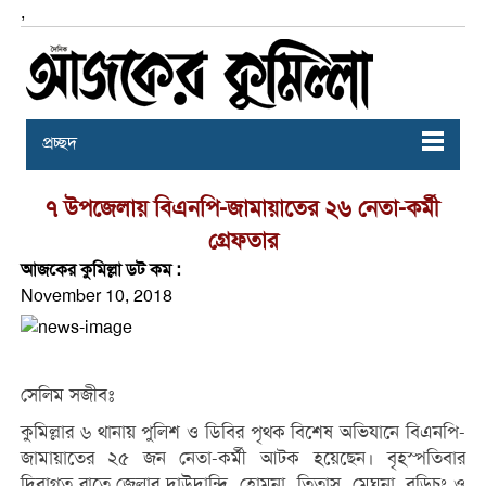
,
প্রচ্ছদ
৭ উপজেলায় বিএনপি-জামায়াতের ২৬ নেতা-কর্মী
গ্রেফতার
আজকের কুমিল্লা ডট কম :
November 10, 2018
সেলিম সজীবঃ
কুমিল্লার ৬ থানায় পুলিশ ও ডিবির পৃথক বিশেষ অভিযানে বিএনপি-
জামায়াতের ২৫ জন নেতা-কর্মী আটক হয়েছেন। বৃহস্পতিবার
দিবাগত রাতে জেলার দাউদান্দি, হোমনা, তিতাস, মেঘনা, বুড়িচং ও