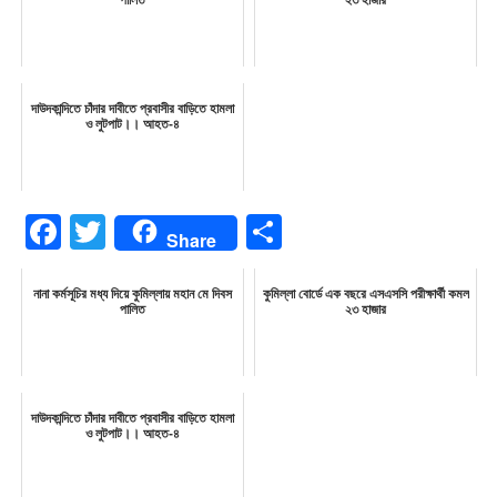
পালিত
২৩ হাজার
দাউদকান্দিতে চাঁদার দাবীতে প্রবাসীর বাড়িতে হামলা
ও লুটপাট।। আহত-৪
Facebook
Twitter
Share
Share
নানা কর্মসূচির মধ্য দিয়ে কুমিল্লায় মহান মে দিবস
কুমিল্লা বোর্ডে এক বছরে এসএসসি পরীক্ষার্থী কমল
পালিত
২৩ হাজার
দাউদকান্দিতে চাঁদার দাবীতে প্রবাসীর বাড়িতে হামলা
ও লুটপাট।। আহত-৪