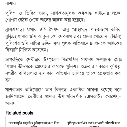
বাশার।
পুলিশ ও ডিবির ভাষ্য, নাশকতামূলক কর্মকাণ্ড ঘটানোর লক্ষ্যে
গোপন বৈঠক থেকে তাদের আটক করা হয়েছে।
ব্রাহ্মণপাড়া থানার ওসি সৈয়দ আবু মোহাম্মদ শাহজাহান কবির,
বুড়িচং থানার ওসি আকুল চন্দ্র দেবনাথ এবং জেলা গোয়েন্দা (ডিবি)
পুলিশের ওসি নাছির উদ্দিন মৃধা পৃথক অভিযানে ৯ জনকে আটকের
বিষয়টি নিশ্চিত করেছেন।
অপরদিকে দেবীদ্বার উপজেলা বিএনপির সাধারন সম্পাদক মোঃ
গিয়াস উদ্দিনকে গ্রেফতার করেছে পুলিশ। শুক্রবার সকালে কুমিল্লা
নগরীর বাগিচাগাঁও এলাকায় অভিযান চালিয়ে তাকে গ্রেফতার করা
হয়।
নাশকতার অভিযোগে তার বিরুদ্ধে একাধিক মামলা রয়েছে বলে
জানিয়েছেন দেবীদ্বার থানার উপ-পরিদর্শক (এসআই) মোর্শেদুল
আলম।
Related posts:
নানা কর্মসূচির মধ্য দিয়ে কুমিল্লায় মহান মে দিবস
কুমিল্লা বোর্ডে এক বছরে এসএসসি পরীক্ষার্থী কমল