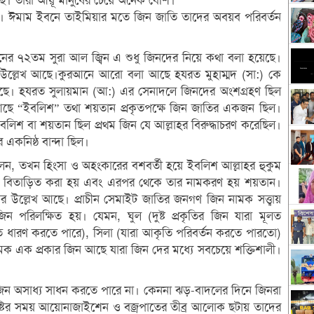
 তারা আয়ূ মানুষের চেয়ে অনেক বেশি।
 হয়। ঈমাম ইবনে তাইমিয়ার মতে জিন জাতি তাদের অবয়ব পরিবর্তন
র ৭২তম সুরা আল জ্বিন এ শুধু জিনদের নিয়ে কথা বলা হয়েছে।
উল্লেখ আছে।কুরআনে আরো বলা আছে হযরত মুহাম্মদ (সা:) কে
েছে। হযরত সুলায়মান (আ:) এর সেনাদলে জিনদের অংশগ্রহণ ছিল
ে “ইবলিশ” তথা শয়তান প্রকৃতপক্ষে জিন জাতির একজন ছিল।
বলিশ বা শয়তান ছিল প্রথম জিন যে আল্লাহর বিরুদ্ধাচরণ করেছিল।
একনিষ্ঠ বান্দা ছিল।
লেন, তখন হিংসা ও অহংকারের বশবর্তী হয়ে ইবলিশ আল্লাহর হুকুম
বিতাড়িত করা হয় এবং এরপর থেকে তার নামকরণ হয় শয়তান।
ার উল্লেখ আছে। প্রাচীন সেমাইট জাতির জনগণ জিন নামক সত্ত্বায়
িন পরিলক্ষিত হয়। যেমন, ঘুল (দুষ্ট প্রকৃতির জিন যারা মূলত
ি ধারণ করতে পারে), সিলা (যারা আকৃতি পরিবর্তন করতে পারতো)
মক এক প্রকার জিন আছে যারা জিন দের মধ্যে সবচেয়ে শক্তিশালী।
জিন অসাধ্য সাধন করতে পারে না। কেননা ঝড়-বাদলের দিনে জিনরা
ষ্টির সময় আয়োনাজাইশেন ও বজ্রপাতের তীব্র আলোক ছটায় তাদের