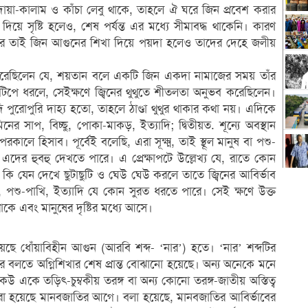
 দোয়া-কালাম ও কাঁচা লেবু থাকে, তাহলে ঐ ঘরে জিন প্রবেশ করার
য়ে সৃষ্টি হলেও, শেষ পর্যন্ত এর মধ্যে সীমাবদ্ধ থাকেনি। কারণ
ণ। আর তাই জিন আগুনের শিখা দিয়ে পয়দা হলেও তাদের দেহে জলীয়
খ করেছিলেন যে, শয়তান বলে একটি জিন একদা নামাজের সময় তাঁর
পে ধরলে, সেইক্ষণে জ্বিনের থুথুতে শীতলতা অনুভব করেছিলেন।
 পুরোপুরি দাহ্য হতো, তাহলে ঠাণ্ডা থুথুর থাকার কথা নয়। এদিকে
র সাপ, বিচ্ছু, পোকা-মাকড়, ইত্যাদি; দ্বিতীয়ত. শূন্যে অবস্থান
লে হিসাব। পূর্বেই বলেছি, এরা সূক্ষ্ম, তাই স্থূল মানুষ বা পশু-
ের হুবহু দেখতে পারে। এ প্রেক্ষাপটে উল্লেখ্য যে, রাতে কোন
 কি যেন দেখে ছুটাছুটি ও ঘেউ ঘেউ করলে তাতে জ্বিনের আবির্ভাব
, পশু-পাখি, ইত্যাদি যে কোন সুরত ধরতে পারে। সেই ক্ষণে উক্ত
াকে এবং মানুষের দৃষ্টির মধ্যে আসে।
ে ধোঁয়াবিহীন আগুন (আরবি শব্দ- ‘নার’) হতে। ‘নার’ শব্দটির
র বলতে অগ্নিশিখার শেষ প্রান্ত বোঝানো হয়েছে। অন্য অনেকে মনে
একে তড়িৎ-চুম্বকীয় তরঙ্গ বা অন্য কোনো তরঙ্গ-জাতীয় অস্তিত্ব
করা হয়েছে মানবজাতির আগে। বলা হয়েছে, মানবজাতির আবির্ভাবের