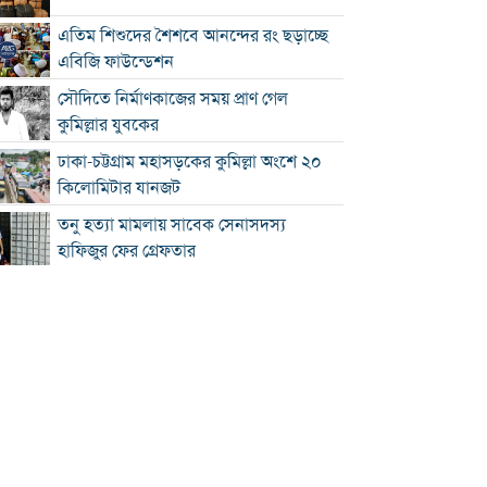
এতিম শিশুদের শৈশবে আনন্দের রং ছড়াচ্ছে
এবিজি ফাউন্ডেশন
সৌদিতে নির্মাণকাজের সময় প্রাণ গেল
কুমিল্লার যুবকের
ঢাকা-চট্টগ্রাম মহাসড়কের কুমিল্লা অংশে ২০
কিলোমিটার যানজট
তনু হত্যা মামলায় সাবেক সেনাসদস্য
হাফিজুর ফের গ্রেফতার
কুমিল্লা প্রেস ক্লাবের সাবেক ৩ জন সভাপতি
স্মরণে আলোচনা সভা ও দোয়া মাহফিল
লাকসামে প্রেমের বিয়ের পর পারিবারিক
বিরোধ, যুবকের ঝুলন্ত মরদেহ উদ্ধার
ঢাকা-চট্টগ্রাম মহাসড়কের কুমিল্লা অংশজুড়ে
ধীরগতিতে চলছে যানবাহন : চরম ভোগান্তিতে
কুমিল্লায় নানার বাড়িতে যাওয়ার পথে প্রাণ