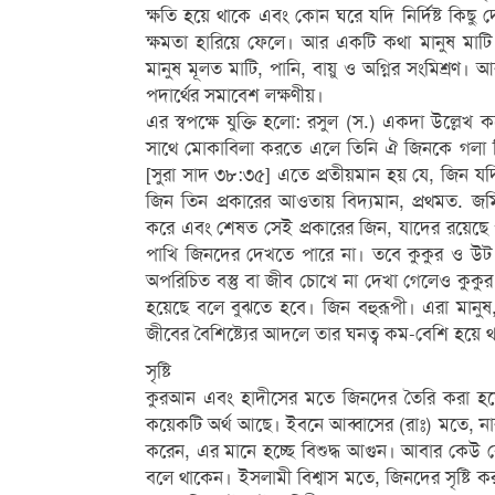
ক্ষতি হয়ে থাকে এবং কোন ঘরে যদি নির্দিষ্ট কিছু
ক্ষমতা হারিয়ে ফেলে। আর একটি কথা মানুষ মাটি দি
মানুষ মূলত মাটি, পানি, বায়ু ও অগ্নির সংমিশ্র
পদার্থের সমাবেশ লক্ষণীয়।
এর স্বপক্ষে যুক্তি হলো: রসুল (স.) একদা উল্লে
সাথে মোকাবিলা করতে এলে তিনি ঐ জিনকে গলা টি
[সুরা সাদ ৩৮:৩৫] এতে প্রতীয়মান হয় যে, জিন যদি
জিন তিন প্রকারের আওতায় বিদ্যমান, প্রথমত. জমিনে
করে এবং শেষত সেই প্রকারের জিন, যাদের রয়েছে পরকা
পাখি জিনদের দেখতে পারে না। তবে কুকুর ও উট এদ
অপরিচিত বস্তু বা জীব চোখে না দেখা গেলেও কুকুর
হয়েছে বলে বুঝতে হবে। জিন বহুরূপী। এরা মানুষ
জীবের বৈশিষ্ট্যের আদলে তার ঘনত্ব কম-বেশি হয়ে থ
সৃষ্টি
কুরআন এবং হাদীসের মতে জিনদের তৈরি করা হয়েছ
কয়েকটি অর্থ আছে। ইবনে আব্বাসের (রাঃ) মতে, না
করেন, এর মানে হচ্ছে বিশুদ্ধ আগুন। আবার কেউ কেউ 
বলে থাকেন। ইসলামী বিশ্বাস মতে, জিনদের সৃষ্টি 