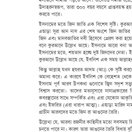
মসজিদে নামাজ পড়তে আসে। তাদেরও সমাজ রয়েছে।
উদাহরনস্বরূপ, তারা ৩০০ বছর বয়সে প্রাপ্তবয়স্ক
করতে পারে।
ইসলামের মতে জিন জাতি এক বিশেষ সৃষ্টি। কুরআনে
এছাড়া সূরা আন নাস এর শেষ অংশে জিন জাতির 
জিন এবং মানবজাতির নবী হিসেবে প্রেরণ করা হয়
বলে কুরআনে উল্লেখ আছে। ইসলামে আরো বলা আছ
ইসলামের মতে, শয়তান হচ্ছে দুষ্ট জিনদের নেতা। ই
কুরআনে উল্লেখ আছে যে, ইবলিশ এক সময় আল্লাহর 
কিন্তু আল্লাহ যখন হযরত আদম (আঃ) কে সৃষ্টি কর
অমান্য করে। এ কারণে ইবলিশ কে বেহেশত থেকে 
ইসলাম পূর্ব আরব উপকথা গুলোতে জ্বিন সদৃশ সত্ত্ব
বিশ্বাস করতো। তাদের মতানুসারে নানাপ্রকারের জ
কবরস্থানের সাথে সম্পর্কিত এবং এরা যেকোন আকৃত
এবং ইফরিত (এরা খারাপ আত্মা)। এছাড়া মারিদ না
প্রাচীন আরবদের মতে জিন রা আগুনের তৈরি।
উল্লেখ্য যে, আরব্য রজনীর কাহিনীর মতো সবসময় 
চলতে পারে না। কারণ তারা আগুনের তৈরি বিধায় বৃ