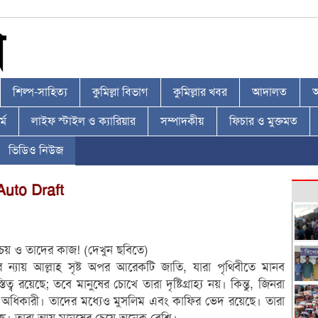
শিল্প-সাহিত্য
কুমিল্লা বিভাগ
কুমিল্লার খবর
আদালত
আ
্ম
লাইফ স্টাইল ও ক্যারিয়ার
সম্পাদকীয়
ফিচার ও মুক্তমত
ভিডিও নিউজ
Auto Draft
চয় ও তাদের কাজ! (দেখুন ছবিতে)
ন্যায় আল্লাহ সৃষ্ট অপর আরেকটি জাতি, যারা পৃথিবীতে মানব
য়েছে; তবে মানুষের চোখে তারা দৃষ্টিগ্রাহ্য নয়। কিন্তু, জিনরা
র অধিকারী। তাদের মধ্যেও মুসলিম এবং কাফির ভেদ রয়েছে। তারা