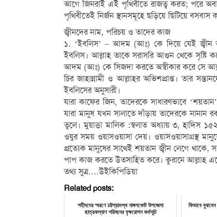
আগে জিনরাই এই পৃথিবীতে রাজত্ব করত; পরে অবা
পৃথিবীতেই নির্জন স্থানসমূহে ছড়িয়ে ছিটিয়ে বসবাস
জ্বীনদের নাম, পরিচয় ও তাদের কাজ
১. ‘ইবলিস’ – আদম (আঃ) কে দিয়ে যেই জ্বীন আ
ইবলিস। আল্লাহ তাকে সরাসরি আগুন থেকে সৃষ্টি কর
আদম (আঃ) কে সিজদা করতে অস্বীকার করে সে আল্ল
চির জাহান্নামী ও আল্লাহর অভিশপ্রাপ্ত। তার সন
ইবলিসের অনুসারী।
যারা কাফের জিন, তাদেরকে সাধারণভাবে ‘শয়তান’ 
যারা মানুষ যখন সালাতে দাঁড়ায় তাদেরকে নানান 
তুলে। মুয়াত্তা মালিক :স্বলাত অধ্যায় ৩, হাদিস 
ওযুর সময় ওয়াসওয়াসা দেয়। ওয়াসওয়াসাগ্রস্থ মানু
প্রত্যেক মানুষের সাথেই শয়তান জ্বীন লেগে থাকে, সং
পাপ কাজ করতে উতসাহিত করে। ক্বুরানে আল্লাহ এদ
তথ্য সুত্র….উইকিপিডিয়া
Related posts:
শহীদদের স্মরণে চট্টগ্রামস্থ নাঙ্গলকোট উপজেলা
কিভাবে বুঝবেন
ছাত্রকল্যাণ পরিষদের বৃক্ষরোপন কর্মসূচি