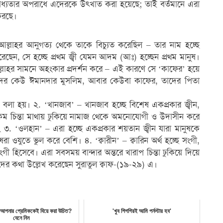
ধ্যতার অপরাধে এদেরকে উৎখাত করা হয়েছে; তাই বর্তমানে এরা
 করছে।
ল্লাহর আনুগত্য থেকে তাকে বিচ্যুত করেছিল – তার নাম হচ্ছে
েছেন, সে হচ্ছে প্রথম জ্বী যেমন আদম (আঃ) হচ্ছেন প্রথম মানুষ।
াহর সামনে অহংকার প্রদর্শন করে – এই কারণে সে ‘কাফের’ হয়ে
্তানদের কেউ ঈমানদার মুসলিম, আবার কেউবা কাফের, তাদের পিতা
বলা হয়। ২. ‘খানজাব’ – খানজাব হচ্ছে বিশেষ একপ্রকার জ্বীন,
রকম চিন্তা মাথায় ঢুকিয়ে নামাজ থেকে অমনোযোগী ও উদাসীন করে
১৫২ ৩. ‘ওলহান’ – এরা হচ্ছে একপ্রকার শয়তান জ্বীন যারা মানুষকে
ষেরা ওযুতে ভুল করে বেশি। ৪. ‘ক্বারীন’ – ক্বারিন অর্থ হচ্ছে সংগী,
গী হিসেবে। এরা সবসময় বান্দার অন্তরে খারাপ চিন্তা ঢুকিয়ে দিয়ে
ের কথা উল্লেখ করেছেন সুরাতুল ক্বাফ-(১৯-২৯) এ।
 আপনার প্রেমিককেই বিয়ে করা উচিত?
'খুব শিগগিরই আমি পর্নস্টার হব'
যেনে নিন