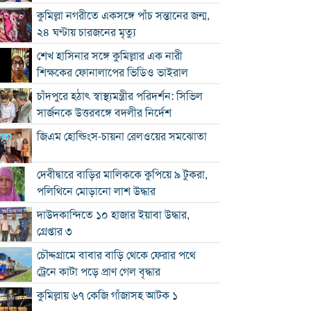
কুমিল্লা নগরীতে একসঙ্গে পাঁচ সন্তানের জন্ম,
২৪ ঘণ্টায় চারজনের মৃত্যু
শেখ হাসিনার সঙ্গে কুমিল্লার এক নারী
শিক্ষকের ফোনালাপের ভিডিও ভাইরাল
চাঁদপুরে হঠাৎ স্বাস্থ্যমন্ত্রীর পরিদর্শন: সিভিল
সার্জনকে উত্তরবঙ্গে বদলীর নির্দেশ
জিএম হোল্ডিংস-চায়না রেলওয়ের সমঝোতা
দেবীদ্বারে বাড়ির মালিককে কুপিয়ে ৯ টুকরা,
পলিথিনে মোড়ানো লাশ উদ্ধার
দাউদকান্দিতে ১০ হাজার ইয়াবা উদ্ধার,
গ্রেপ্তার ৩
চৌদ্দগ্রামে বাবার বাড়ি থেকে ফেরার পথে
ট্রেনে কাটা পড়ে প্রাণ গেল বৃদ্ধার
কুমিল্লায় ৬৭ কেজি গাঁজাসহ আটক ১