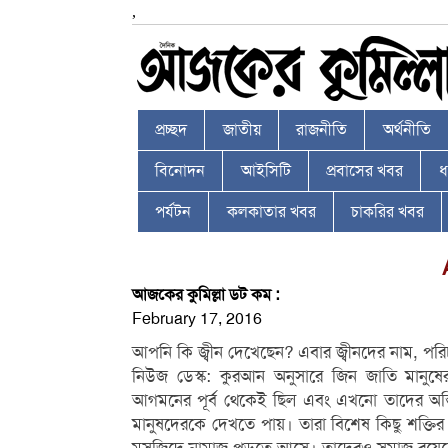
,
প্রচ্ছদ
জাতীয়
রাজনীতি
অর্থনীতি
বিনোদন
আইসিটি
প্রবাসের খবর
ধর
পর্যটন
কলকাতার খবর
চাকরির খবর
আজকের কুমিল্লা ডট কম :
February 17, 2016
আপনি কি জ্বীন দেখেছেন? এবার জ্বীনদের নাম, পরি
নিউজ ডেস্ক: কুরআন অনুসারে জিন জাতি মানুষের 
আগমনের পূর্ব থেকেই ছিল এবং এখনো তাদের অস্তিত্ব র
মানুষদেরকে দেখতে পায়। তারা বিশেষ কিছু শক্তি