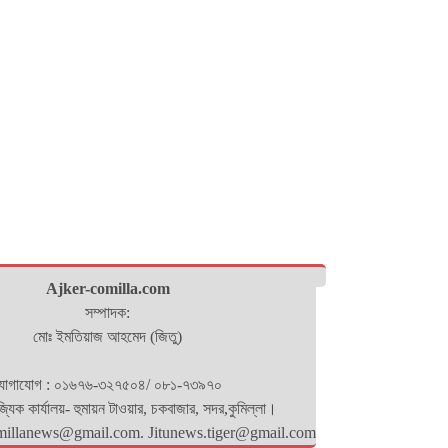
Ajker-comilla.com
সম্পাদক:
মোঃ ইমতিয়াজ আহমেদ (জিতু)
োগাযোগ : ০১৬৭৬-৩২৭৫০৪/ ০৮১-৭৩৯৭০
িজ্যিক কার্যালয়- হুমায়ন টাওয়ার, চকবাজার, সদর,কুমিল্লা।
millanews@gmail.com. Jitunews.tiger@gmail.com