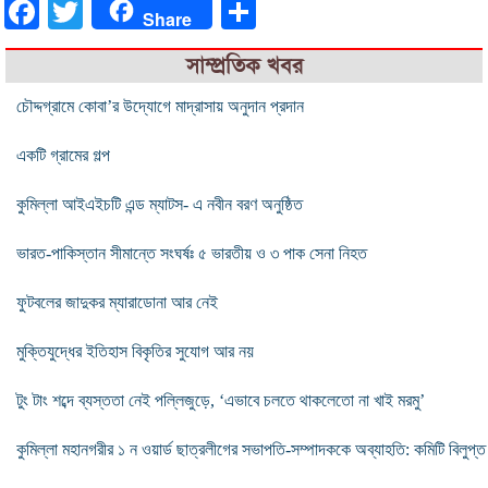
Facebook
Twitter
Share
Share
সাম্প্রতিক খবর
চৌদ্দগ্রামে কোবা’র উদ্যোগে মাদ্রাসায় অনুদান প্রদান
একটি গ্রামের গল্প
কুমিল্লা আইএইচটি এন্ড ম্যাটস- এ নবীন বরণ অনুষ্ঠিত
ভারত-পাকিস্তান সীমান্তে সংঘর্ষঃ ৫ ভারতীয় ও ৩ পাক সেনা নিহত
ফুটবলের জাদুকর ম্যারাডোনা আর নেই
মুক্তিযুদ্ধের ইতিহাস বিকৃতির সুযোগ আর নয়
টুং টাং শব্দে ব্যস্ততা নেই পল্লিজুড়ে, ‘এভাবে চলতে থাকলেতো না খাই মরমু’
কুমিল্লা মহানগরীর ১ ন ওয়ার্ড ছাত্রলীগের সভাপতি-সম্পাদককে অব্যাহতি: কমিটি বিলুপ্ত