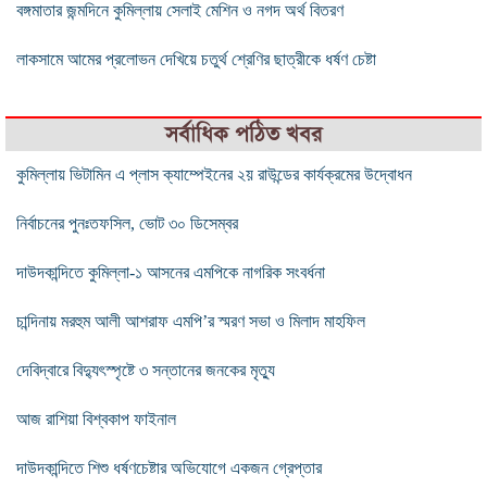
বঙ্গমাতার জন্মদিনে কুমিল্লায় সেলাই মেশিন ও নগদ অর্থ বিতরণ
লাকসামে আমের প্রলোভন দেখিয়ে চতুর্থ শ্রেণির ছাত্রীকে ধর্ষণ চেষ্টা
সর্বাধিক পঠিত খবর
কুমিল্লায় ভিটামিন এ প্লাস ক্যাম্পেইনের ২য় রাউন্ডের কার্যক্রমের উদ্বোধন
নির্বাচনের পুনঃতফসিল, ভোট ৩০ ডিসেম্বর
দাউদকান্দিতে কুমিল্লা-১ আসনের এমপিকে নাগরিক সংবর্ধনা
চান্দিনায় মরহুম আলী আশরাফ এমপি’র স্মরণ সভা ও মিলাদ মাহফিল
দেবিদ্বারে বিদ্যুৎস্পৃষ্টে ৩ সন্তানের জনকের মৃত্যু
আজ রাশিয়া বিশ্বকাপ ফাইনাল
দাউদকান্দিতে শিশু ধর্ষণচেষ্টার অভিযোগে একজন গ্রেপ্তার