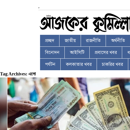
,
প্রচ্ছদ
জাতীয়
রাজনীতি
অর্থনীতি
বিনোদন
আইসিটি
প্রবাসের খবর
ধর
পর্যটন
কলকাতার খবর
চাকরির খবর
Tag Archives: এলো