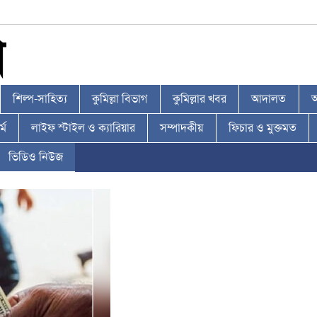
শিল্প-সাহিত্য
কুমিল্লা বিভাগ
কুমিল্লার খবর
আদালত
আ
্ম
লাইফ স্টাইল ও ক্যারিয়ার
সম্পাদকীয়
ফিচার ও মুক্তমত
ভিডিও নিউজ