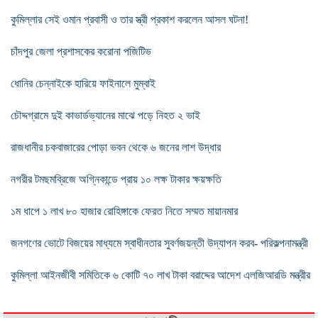
কুমিল্লার সেই ওমান প্রবাসী ও তার স্ত্রী প্রকাশ করলেন আসল ঘটনা!
চাঁদপুর জেলা প্রশাসকের করোনা পজিটিভ
ধোনির চেন্নাইকে হারিয়ে ফাইনালে মুম্বাই
চৌদ্দগ্রামে দুই কাভার্ডভ্যানের মাঝে পড়ে নিহত ২ ভাই
রাজধানীর চকবাজারের পোড়া ভবন থেকে ৬ জনের লাশ উদ্ধার
নগরীর টমছমব্রিজে অগ্নিকান্ডে প্রায় ১০ লক্ষ টাকার ক্ষয়ক্ষতি
১ম ধাপে ১ লাখ ৮০ হাজার রোহিঙ্গাকে ফেরত নিতে সম্মত মায়ানমার
জনগণের ভোটে বিজয়ের মাধ্যমে স্বাধীনতার সুবর্ণজয়ন্তী উদ্‌যাপন করব- পরিকল্পনামন্ত্রী
কুমিল্লা আইনজীবী সমিতিকে ৬ কোটি ৭০ লাখ টাকা বরাদ্দের আদেশ এলজিআরডি মন্ত্রীর