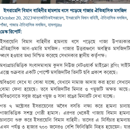
ইসরায়েলি বিমান বাহিনীর হামলায় ধসে পড়েছে গাজার ঐতিহাসিক মসজিদ
October 20, 2023
আন্তর্জাতিক
ইসরায়েল
,
ইসরায়েলি বিমান বাহিনী
,
ঐতিহাসিক মসজিদ
,
গাঁজা
,
গাজার ঐতিহাসিক মসজিদ
,
হামলা
jitu
ডেস্ক রিপোর্ট:
ইসরায়েলি বিমান বাহিনীর হামলায় ধসে পড়েছে গাজা উপত্যকার
ঐতিহাসিক আল-ওমারি মসজিদ। গাজার উত্তরাঞ্চলে অবস্থিত মসজিদটি
ধ্বংস হওয়ার তথ্য নিশ্চিত করেছে সেখানকার স্থানীয় কর্তৃপক্ষ।
মধ্যপ্রাচ্যভিত্তিক সংবাদমাধ্যম কুদস নিউজ নেটওয়ার্ক মাইক্রো ব্লগিং সাইট
এক্সে শুক্রবার একটি পোস্টে মসজিদটির তিনটি ছবি প্রকাশ করেছে।
ছবিগুলো দেখে যা বোঝা যাচ্ছে, যেখানে নামাজ আদায় করা হতো সেখানে
বোমা ফেলা হয়েছে। তবে মসজিদটির মিনার ও গম্বুজটি অক্ষত আছে।
ছবিগুলোতে সবুজ রঙের গম্বুজ ও সাদা রঙের মিনারটি দেখা যাচ্ছে।
গত ৭ অক্টোবর ইসরায়েলের অবৈধ বসতি লক্ষ্য করে হামলা চালায়
গাজাভিত্তিক সশস্ত্র গোষ্ঠী হামাস। এরপর থেকেই গাজায় বিমান হামলা
চালানো শুরু করে ইসরায়েলি বিমান বাহিনী। তাদের এ নির্বিচার হামলায়
এখন পর্যন্ত ৩ হাজার ৭০০ জনেরও বেশি ফিলিস্তিনি নিহত হয়েছেন। যার