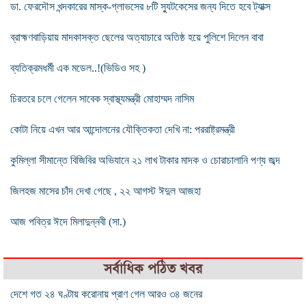
ডা. ফেরদৌস খন্দকারের মাস্ক-গ্লাভসের ৮টি স্যুটকেসের জন্য দিতে হবে ট্যাক্স
ব্রাহ্মণবাড়িয়ায় মাদকাসক্ত ছেলের অত্যাচারে অতিষ্ঠ হয়ে পুলিশে দিলেন বাবা
ব্যতিক্রমধর্মী এক মডেল..!(ভিডিও সহ )
চিরতরে চলে গেলেন সাবেক স্বাস্থ্যমন্ত্রী মোহাম্মদ নাসিম
কোটা নিয়ে এখন আর আন্দোলনের যৌক্তিকতা দে‌খি না: পররাষ্ট্রমন্ত্রী
কুমিল্লা সীমান্তে বিজিবির অভিযানে ২১ লাখ টাকার মাদক ও চোরাচালানি পণ্য জব্দ
জিলহজ মাসের চাঁদ দেখা গেছে , ২২ আগস্ট ঈদুল আজহা
আজ পবিত্র ঈদে মিলাদুন্নবী (সা.)
সর্বাধিক পঠিত খবর
দেশে গত ২৪ ঘণ্টায় করোনায় প্রাণ গেল আরও ৩৪ জনের