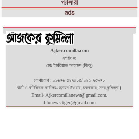
গ্যালারী
ads
Ajker-comilla.com
সম্পাদক:
মোঃ ইমতিয়াজ আহমেদ (জিতু)
যোগাযোগ : ০১৬৭৬-৩২৭৫০৪/ ০৮১-৭৩৯৭০
বার্তা ও বাণিজ্যিক কার্যালয়- হুমায়ন টাওয়ার, চকবাজার, সদর,কুমিল্লা।
Email- Ajkercomillanews@gmail.com.
Jitunews.tiger@gmail.com