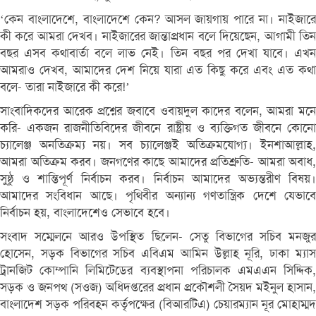
‘কেন বাংলাদেশে, বাংলাদেশে কেন? আসল জায়গায় পারে না। নাইজারে
কী করে আমরা দেখব। নাইজারের জান্তাপ্রধান বলে দিয়েছেন, আগামী তিন
বছর এসব কথাবার্তা বলে লাভ নেই। তিন বছর পর দেখা যাবে। এখন
আমরাও দেখব, আমাদের দেশ নিয়ে যারা এত কিছু করে এবং এত কথা
বলে- তারা নাইজারে কী করে!’
সাংবাদিকদের আরেক প্রশ্নের জবাবে ওবায়দুল কাদের বলেন, আমরা মনে
করি- একজন রাজনীতিবিদের জীবনে রাষ্ট্রীয় ও ব্যক্তিগত জীবনে কোনো
চ্যালেঞ্জ অনতিক্রম্য নয়। সব চ্যালেঞ্জই অতিক্রমযোগ্য। ইনশাআল্লাহ,
আমরা অতিক্রম করব। জনগণের কাছে আমাদের প্রতিশ্রুতি- আমরা অবাধ,
সুষ্ঠু ও শান্তিপূর্ণ নির্বাচন করব। নির্বাচন আমাদের অভ্যন্তরীণ বিষয়।
আমাদের সংবিধান আছে। পৃথিবীর অন্যান্য গণতান্ত্রিক দেশে যেভাবে
নির্বাচন হয়, বাংলাদেশেও সেভাবে হবে।
সংবাদ সম্মেলনে আরও উপস্থিত ছিলেন- সেতু বিভাগের সচিব মনজুর
হোসেন, সড়ক বিভাগের সচিব এবিএম আমিন উল্লাহ নূরি, ঢাকা ম্যাস
ট্রানজিট কোম্পানি লিমিটেডের ব্যবস্থাপনা পরিচালক এমএএন সিদ্দিক,
সড়ক ও জনপথ (সওজ) অধিদপ্তরের প্রধান প্রকৌশলী সৈয়দ মইনুল হাসান,
বাংলাদেশ সড়ক পরিবহন কর্তৃপক্ষের (বিআরটিএ) চেয়ারম্যান নূর মোহাম্মদ