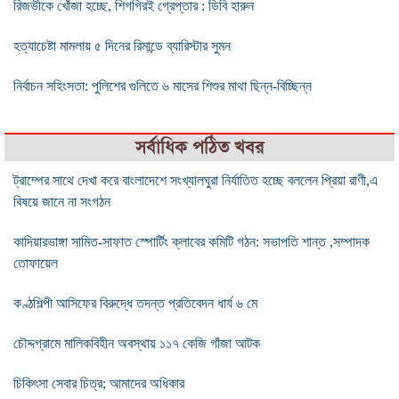
রিজভীকে খোঁজা হচ্ছে, শিগগিরই গ্রেপ্তার : ডিবি হারুন
হত্যাচেষ্টা মামলায় ৫ দিনের রিমান্ডে ব্যারিস্টার সুমন
নির্বাচন সহিংসতা: পুলিশের গুলিতে ৬ মাসের শিশুর মাথা ছিন্ন-বিচ্ছিন্ন
সর্বাধিক পঠিত খবর
ট্রাম্পের সাথে দেখা করে বাংলাদেশে সংখ্যালঘুরা নির্যাতিত হচ্ছে বললেন প্রিয়া রাণী,এ
বিষয়ে জানে না সংগঠন
কাদিয়ারভাঙ্গা সামিত-সাফাত স্পোর্টিং ক্লাবের কমিটি গঠন: সভাপতি শান্ত ,সম্পাদক
তোফায়েল
কণ্ঠশিল্পী আসিফের বিরুদ্ধে তদন্ত প্রতিবেদন ধার্য ৬ মে
চৌদ্দগ্রামে মালিকবিহীন অবস্থায় ১১৭ কেজি গাঁজা আটক
চিকিৎসা সেবার চিত্র; আমাদের অধিকার