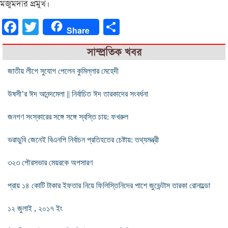
মজুমদার প্রমুখ।
Facebook
Twitter
Share
Share
সাম্প্রতিক খবর
জাতীয় লীগে সুযোগ পেলেন কুমিল্লার মেহেদী
উষসী’র ঈদ আনন্দমেলা || নির্বাচিত ঈদ তারকাদের সংবর্ধনা
জনগণ সংস্কারের সঙ্গে সঙ্গে স্বস্তি চায়: ফখরুল
ভরাডুবি জেনেই বিএনপি নির্বাচন প্রতিহতের চেষ্টায়: তথ্যমন্ত্রী
৩২৩ পৌরসভার মেয়রকে অপসারণ
প্রায় ১৪ কোটি টাকার ইফতার নিয়ে ফিলিস্তিনিদের পাশে জুভেন্টাস তারকা রোনাল্ডো
১২ জুলাই , ২০১৭ ইং