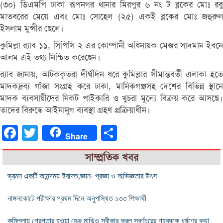
(৩০) ডিএমপি ঢাকা রূপনগর থানার মিরপুর ৬ নং ট ব্লকের মোঃ রবু
মাতবরের মেয়ে এবং মোঃ সোহেল (২৫) একই ব্লকের মোঃ জহুরুল
ইসলাম মুন্সীর ছেলে।
কুমিল্লা র‌্যাব-১১, সিপিসি-২ এর কোম্পানী অধিনায়ক মেজর সাদমান ইবনে
আলম এই তথ্য নিশ্চিত করেছেন।
র‌্যাব জানায়, আটককৃতরা দীর্ঘদিন ধরে কুমিল্লার সীমান্তবর্তী এলাকা হতে
মাদকদ্রব্য গাঁজা সংগ্রহ করে ঢাকা, মানিকগঞ্জসহ দেশের বিভিন্ন স্থানে
মাদক ব্যবসায়ীদের নিকট পাইকারি ও খুচরা মূল্যে বিক্রয় করে আসছে।
তাদের বিরুদ্ধে আইনানুগ ব্যবস্থা গ্রহণ প্রক্রিয়াধীন।
Facebook
Twitter
Share
Share
সাম্প্রতিক খবর
ভ্রমন একটি আনন্দময় ইবাদত,জ্ঞান- প্রজ্ঞা ও অভিজ্ঞতার উৎস
নাঙ্গলকোটে পরীক্ষার প্রথম দিনে অনুপস্থিত ১৩৩ শিক্ষার্থী
কুমিল্লায় গ্রেপ্তার হওয়া হেঞ্জু মাঝিও স্বীকার করল সুবর্ণচরের গৃহবধূকে ধর্ষণের কথা