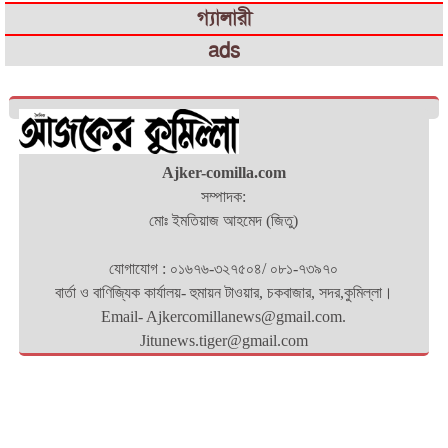
গ্যালারী
ads
Ajker-comilla.com
সম্পাদক:
মোঃ ইমতিয়াজ আহমেদ (জিতু)
যোগাযোগ : ০১৬৭৬-৩২৭৫০৪/ ০৮১-৭৩৯৭০
বার্তা ও বাণিজ্যিক কার্যালয়- হুমায়ন টাওয়ার, চকবাজার, সদর,কুমিল্লা।
Email- Ajkercomillanews@gmail.com.
Jitunews.tiger@gmail.com