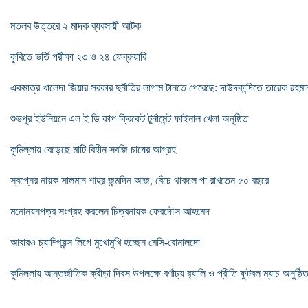
মতলব উত্তরে ২ মাদক ব্যবসায়ী আটক
কুবিতে ভর্তি পরীক্ষা ২৩ ও ২৪ ফেব্রুয়ারি
একমাত্র খালেদা জিয়ার সরকার দুর্নীতির লাগাম টানতে পেরেছে: দাউদকান্দিতে তারেক রহমা
শুভপুর ইউনিয়নে এল ই ডি কাপ ক্রিকেট টুর্নামেন্ট ফাইনাল খেলা অনুষ্ঠিত
কুমিল্লায় বেড়েছে মাটি বিহীন সবজি চাষের আগ্রহ
স্বপ্নের নায়ক সালমান শাহর জন্মদিন আজ, বেঁচে থাকলে পা রাখতেন ৫০ বছরে
মনোনয়নপত্র সংগ্রহ করলেন চিত্রনায়ক ফেরদৌস আহমেদ
আবারও চ্যাম্পিয়ন্স লিগে মুখোমুখি হচ্ছেন মেসি-রোনালদো
কুমিল্লায় আন্তর্জাতিক ক্রীড়া দিবস উপলক্ষে বর্ণাঢ্য র‌্যালি ও প্রীতি ফুটবল ম্যাচ অনুষ্ঠি