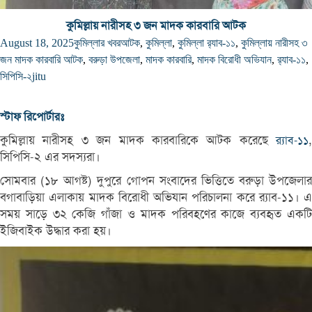
কুমিল্লায় নারীসহ ৩ জন মাদক কারবারি আটক
August 18, 2025
কুমিল্লার খবর
আটক
,
কুমিল্লা
,
কুমিল্লা র‌্যাব-১১
,
কুমিল্লায় নারীসহ ৩
জন মাদক কারবারি আটক
,
বরুড়া উপজেলা
,
মাদক কারবারি
,
মাদক বিরোধী অভিযান
,
র‌্যাব-১১
,
সিপিসি-২
jitu
স্টাফ রিপোর্টারঃ
কুমিল্লায় নারীসহ ৩ জন মাদক কারবারিকে আটক করেছে
,
র‌্যাব-১১
সিপিসি-২ এর সদস্যরা।
সোমবার (১৮ আগষ্ট) দুপুরে গোপন সংবাদের ভিত্তিতে বরুড়া উপজেলার
বগাবাড়িয়া এলাকায় মাদক বিরোধী অভিযান পরিচালনা করে র‌্যাব-১১। এ
সময় সাড়ে ৩২ কেজি গাঁজা ও মাদক পরিবহণের কাজে ব্যবহৃত একটি
ইজিবাইক উদ্ধার করা হয়।