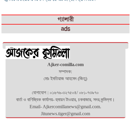
গ্যালারী
ads
Ajker-comilla.com
সম্পাদক:
মোঃ ইমতিয়াজ আহমেদ (জিতু)
যোগাযোগ : ০১৬৭৬-৩২৭৫০৪/ ০৮১-৭৩৯৭০
বার্তা ও বাণিজ্যিক কার্যালয়- হুমায়ন টাওয়ার, চকবাজার, সদর,কুমিল্লা।
Email- Ajkercomillanews@gmail.com.
Jitunews.tiger@gmail.com