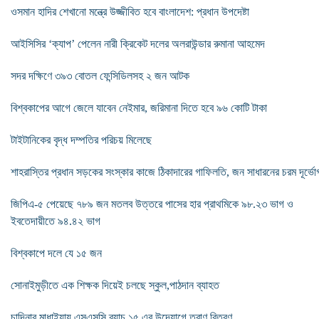
ওসমান হাদির শেখানো মন্ত্রে উজ্জীবিত হবে বাংলাদেশ: প্রধান উপদেষ্টা
আইসিসির ‘ক্যাপ’ পেলেন নারী ক্রিকেট দলের অলরাউন্ডার রুমানা আহমেদ
সদর দক্ষিণে ৩৯৩ বোতল ফেন্সিডিলসহ ২ জন আটক
বিশ্বকাপের আগে জেলে যাবেন নেইমার, জরিমানা দিতে হবে ৯৬ কোটি টাকা
টাইটানিকের বৃদ্ধ দম্পতির পরিচয় মিলেছে
শাহরাস্তির প্রধান সড়কের সংস্কার কাজে ঠিকাদারের গাফিলতি, জন সাধারনের চরম দূর্ভো
জিপিএ-৫ পেয়েছে ৭৮৯ জন মতলব উত্তরে পাসের হার প্রাথমিকে ৯৮.২৩ ভাগ ও
ইবতেদায়ীতে ৯৪.৪২ ভাগ
বিশ্বকাপে দলে যে ১৫ জন
সোনাইমুড়ীতে এক শিক্ষক দিয়েই চলছে স্কুল,পাঠদান ব্যাহত
চান্দিনার মাধাইয়ায় এসএসসি ব্যাচ ১৫ এর উদ্যোগে ত্রাণ বিতরণ