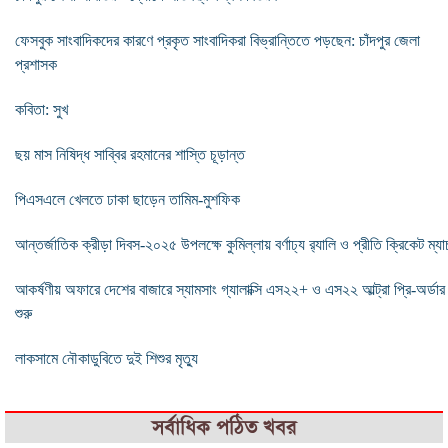
ফেসবুক সাংবাদিকদের কারণে প্রকৃত সাংবাদিকরা বিভ্রান্তিতে পড়ছেন: চাঁদপুর জেলা
প্রশাসক
কবিতা: সুখ
ছয় মাস নিষিদ্ধ সাব্বির রহমানের শাস্তি চূড়ান্ত
পিএসএলে খেলতে ঢাকা ছাড়েন তামিম-মুশফিক
আন্তর্জাতিক ক্রীড়া দিবস-২০২৫ উপলক্ষে কুমিল্লায় বর্ণাঢ্য র‌্যালি ও প্রীতি ক্রিকেট ম্যা
আকর্ষণীয় অফারে দেশের বাজারে স্যামসাং গ্যালাক্সি এস২২+ ও এস২২ আল্ট্রা প্রি-অর্ডার
শুরু
লাকসামে নৌকাডুবিতে দুই শিশুর মৃত্যু
সর্বাধিক পঠিত খবর